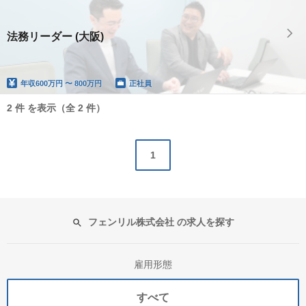
法務リーダー (大阪)
年収
600万円 〜 800万円
正社員
2 件 を表示（全 2 件）
1
フェンリル株式会社 の求人を探す
雇用形態
すべて