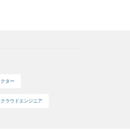
・会社・事業/フェンリルの営業の仕事につ
ョン営業体感ワーク ・グループ発表＆フィード
〜19:30を予定、当日の大切なコンテンツとな
 応募資格 ￣￣￣￣￣￣￣￣￣￣￣￣￣￣￣
不問） ・Googleアカウントをお持ちの方
ド/Googleドライブの利用を予定していま
 ■ 募集スケジュール ￣￣￣￣￣￣￣￣￣￣
(日) 参加有無確定：2026年7月13日(月)ま
を行います。 ■参加者特典 ￣￣￣￣￣￣￣
、【書類選考通過/一次面接確約】の 早期
からご案内予定） ■その他 ￣￣￣￣￣￣￣
レクター
支給します。 ・応募者多数の場合、締切前に募
クラウドエンジニア