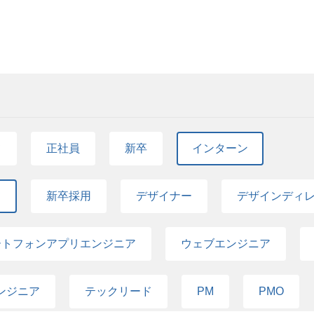
内容（概要） ￣￣￣￣￣￣￣￣￣￣￣￣￣￣￣￣￣ 
いてご紹介 ・UX/UIについての講義 ・ソリューシ
バック ・営業部門社員との座談会 ・懇親会（18:00
りますので、基本皆さま参加をお願いしています） ■
￣￣ ・2028年卒業予定の大学生、大学院生の方（文理
（無償アカウントで問題ございません。Googleスライ
す） ・当日プログラム全てに対面で参加いただける方
￣￣￣￣￣￣￣ エントリー締め切り: 2026年07月12日
て
正社員
新卒
インターン
でに順次通知いたします。 ※応募者多数の場合、選考
￣￣￣￣￣￣￣￣￣￣ ご参加いただいた方については
特別選考のご案内をさせていただきます。（10月ごろ
て
新卒採用
デザイナー
デザインディ
￣￣￣￣￣￣￣￣￣￣ ・交通費(上限5,000円)を
集を終了する場合がございます。
ートフォンアプリエンジニア
ウェブエンジニア
ンジニア
テックリード
PM
PMO