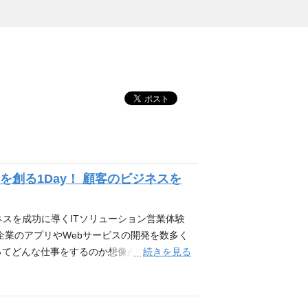
創る1Day！ 顧客のビジネスを
ネスを成功に導くITソリューション営業体験
手企業のアプリやWebサービスの開発を数多く
続きを見る
業ってどんな仕事をするのか想像ができない」
出す仕事がしたい」 「デザイナーやエンジ
ビジネスデザインに興味がある」 「デザイン
、クライアントのビジネス構想を実現する