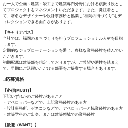
お一人で企画～建築・竣工まで建築専門分野における旗振り役とし
てプロジェクトをマネジメントいただきます。また、発注者とし
て、著名なデザイナーや設計事務所と協業し”福岡の街づくり”をデ
ィレクションできる面白さがあります。
【キャリアパス】
当社では、福岡のまちづくりを担うプロフェッショナル人材を目指
します。
定期的なジョブローテーションを通じ、多様な業務経験を積んでい
ただきます。
初期配属は建築部を想定しておりますが、ご希望や適性を踏まえ
て、早期にご活躍いただける部署をご提案する場合もあります。
□応募資格
【必須(MUST)】
下記いずれかのご経験があること
・デベロッパーなどで、上記業務経験のある方
・設計事務所、ゼネコンなどで、デベロッパーと協業経験のある方
・建築学科のご出身、または建築領域での業務経験
【歓迎（WANT）】