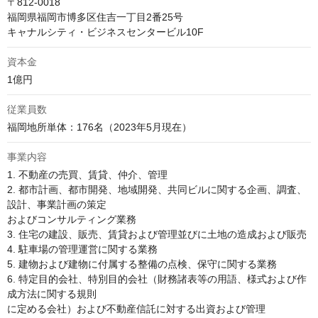
〒812-0018

福岡県福岡市博多区住吉一丁目2番25号

キャナルシティ・ビジネスセンタービル10F
資本金
1億円
従業員数
福岡地所単体：176名（2023年5月現在）
事業内容
1. 不動産の売買、賃貸、仲介、管理

2. 都市計画、都市開発、地域開発、共同ビルに関する企画、調査、
設計、事業計画の策定

およびコンサルティング業務

3. 住宅の建設、販売、賃貸および管理並びに土地の造成および販売

4. 駐車場の管理運営に関する業務

5. 建物および建物に付属する整備の点検、保守に関する業務

6. 特定目的会社、特別目的会社（財務諸表等の用語、様式および作
成方法に関する規則

に定める会社）および不動産信託に対する出資および管理