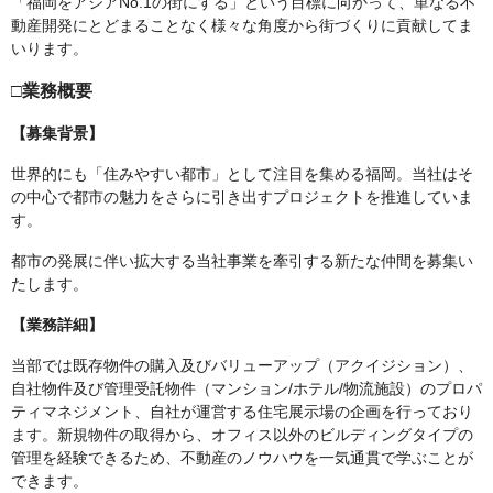
「福岡をアジアNo.1の街にする」という目標に向かって、単なる不
動産開発にとどまることなく様々な角度から街づくりに貢献してま
いります。
□業務概要
【募集背景】
世界的にも「住みやすい都市」として注目を集める福岡。当社はそ
の中心で都市の魅力をさらに引き出すプロジェクトを推進していま
す。
都市の発展に伴い拡大する当社事業を牽引する新たな仲間を募集い
たします。
【業務詳細】
当部では既存物件の購入及びバリューアップ（アクイジション）、
自社物件及び管理受託物件（マンション/ホテル/物流施設）のプロパ
ティマネジメント、自社が運営する住宅展示場の企画を行っており
ます。新規物件の取得から、オフィス以外のビルディングタイプの
管理を経験できるため、不動産のノウハウを一気通貫で学ぶことが
できます。