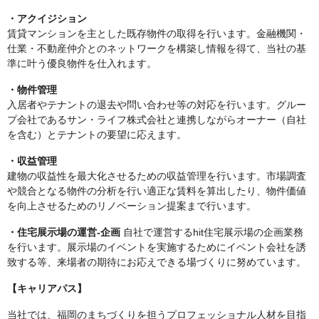
・アクイジション
賃貸マンションを主とした既存物件の取得を行います。金融機関・
仕業・不動産仲介とのネットワークを構築し情報を得て、当社の基
準に叶う優良物件を仕入れます。
・物件管理
入居者やテナントの退去や問い合わせ等の対応を行います。グルー
プ会社であるサン・ライフ株式会社と連携しながらオーナー（自社
を含む）とテナントの要望に応えます。
・収益管理
建物の収益性を最大化させるための収益管理を行います。市場調査
や競合となる物件の分析を行い適正な賃料を算出したり、物件価値
を向上させるためのリノベーション提案まで行います。
・住宅展示場の運営-企画
自社で運営するhit住宅展示場の企画業務
を行います。展示場のイベントを実施するためにイベント会社を誘
致する等、来場者の期待にお応えできる場づくりに努めています。
【キャリアパス】
当社では、福岡のまちづくりを担うプロフェッショナル人材を目指