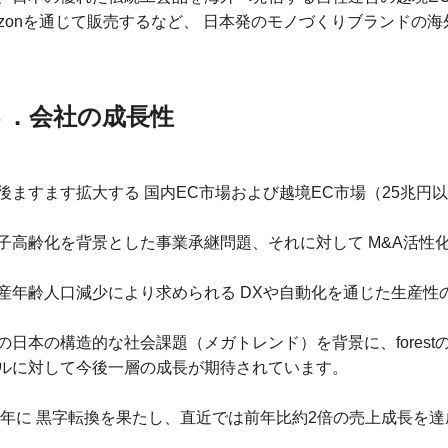
azonを通じて販売するなど、 日本発のモノづくりブランドの
３．会社の成長性
後ますます拡大する 国内EC市場および越境EC市場（25兆円
子高齢化を背景とした事業承継問題、それに対して M&A活性
産年齢人口減少により求められる DXや自動化を通じた生産性
の日本の構造的な社会課題（メガトレンド）を背景に、forest
ルに対して今後一層の成長が期待されています。
24年に 黒字転換を果たし、直近では前年比約2倍の売上成長を達