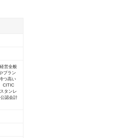
て経営全般
化やブラン
が持つ高い
ITIC 
・スタンレ
、公認会計