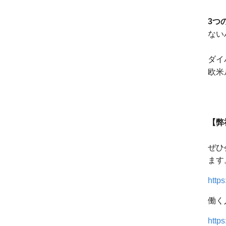
3つのf
ない
ダイ
欧米
【弊
ぜひ
ます
https
働く
http