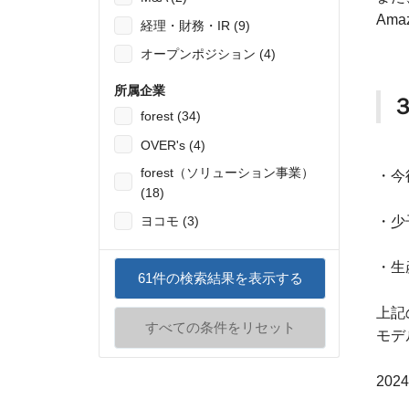
Am
経理・財務・IR (9)
オープンポジション (4)
所属企業
forest (34)
OVER's (4)
forest（ソリューション事業）
・今
(18)
ヨコモ (3)
・少
・生
61
件の検索結果を表示する
上記
すべての条件をリセット
モデ
20