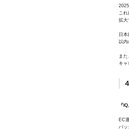
20
これ
拡大
日本
以内
また
キャ
『I
EC
バッ