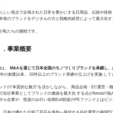
らしい視点で企画された日常を豊かにする日用品、伝統や技術・
本発のブランドをデジタルの力と戦略的経営によって最大化す
が私たちの挑戦です。
２．事業概要
estは、
M&Aを通じて日本全国のモノづくりブランドを承継し、
21年の創業以来、 20件以上のブランド承継や立上げを実施 し
ンドの“本質的な魅力”を活かしながら、 商品企画・EC運営
で自社事業としてブランドの価値を最大化 する点がforestの
サル企業や、投資のみ行い短期Exit前提のPEファンドとはビ
、日本の優れた伝統工芸品を海外へ発信する自社運営の越境ECス