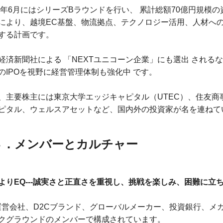
25年6月にはシリーズBラウンドを行い、 累計総額70億円規模
により、越境EC基盤、物流拠点、テクノロジー活用、人材へ
する計画です。
経済新聞社による 「NEXTユニコーン企業」にも選出 される
のIPOを視野に経営管理体制も強化中 です。
、主要株主には東京大学エッジキャピタル（UTEC）、住友商事系CVC、
ピタル、ウェルスアセットなど、国内外の投資家が名を連ねて
４．メンバーとカルチャー
QよりEQ---誠実さと正直さを重視し、挑戦を楽しみ、困難に
運営会社、D2Cブランド、グローバルメーカー、投資銀行、メ
クグラウンドのメンバーで構成されています。