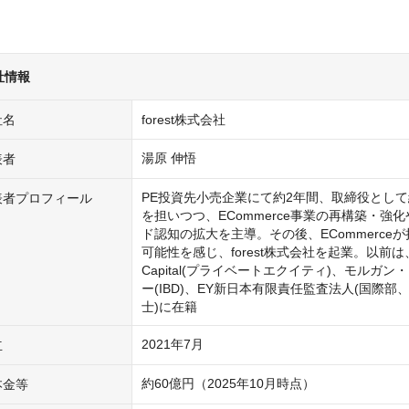
社情報
社名
forest株式会社
湯原 伸悟
表者
PE投資先小売企業にて約2年間、取締役とし
表者プロフィール
を担いつつ、ECommerce事業の再構築・強
ド認知の拡大を主導。その後、ECommerce
可能性を感じ、forest株式会社を起業。以前は、C
Capital(プライベートエクイティ)、モルガン
ー(IBD)、EY新日本有限責任監査法人(国際部
士)に在籍
2021年7月
立
約60億円（2025年10月時点）
本金等