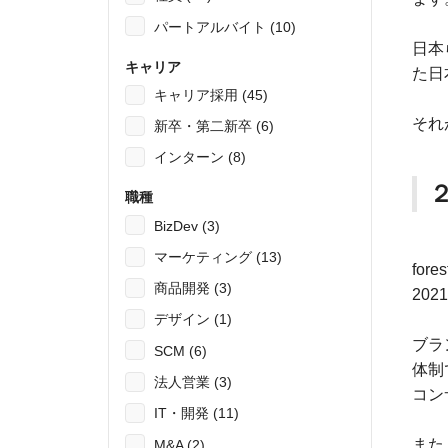
パートアルバイト (10)
日本
キャリア
た日
キャリア採用 (45)
それ
新卒・第二新卒 (6)
インターン (8)
職種
BizDev (3)
マーケティング (13)
for
商品開発 (3)
20
デザイン (1)
ブラ
SCM (6)
体制
法人営業 (3)
コン
IT・開発 (11)
また
M&A (2)