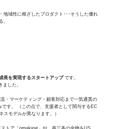
地域性に根ざしたプロダクト･･･そうした優れ
る。
成長を実現するスタートアップ
です。
てきました。
・物流・マーケティング・顧客対応まで一気通貫の
強みです。 （この点で、支援者として関与するEC
ジネスモデルが異なります。）
トア「omakase」や、燕三条の金物をUS