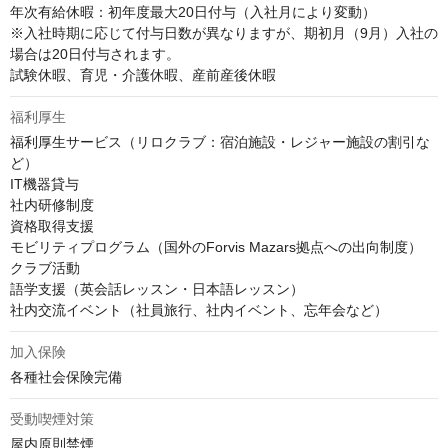
年次有給休暇：初年度最大20日付与（入社月により変動）

※入社時期に応じて付与日数が異なりますが、期初月（9月）入社の
場合は20日付与されます。

試験休暇、育児・介護休暇、産前産後休暇
福利厚生
福利厚生サービス（リロクラブ：宿泊施設・レジャー施設の割引な
ど）

IT機器貸与

社内研修制度

資格取得支援

モビリティプログラム（国外のForvis Mazars拠点への出向制度）

クラブ活動

語学支援（英会話レッスン・日本語レッスン）

社内交流イベント（社員旅行、社内イベント、忘年会など）
加入保険
各種社会保険完備
受動喫煙対策
屋内原則禁煙