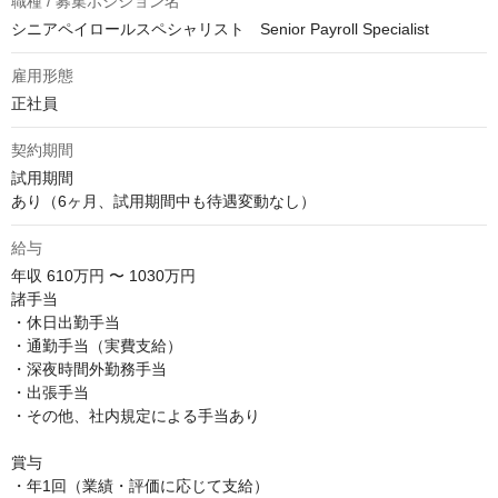
職種 / 募集ポジション名
シニアペイロールスペシャリスト Senior Payroll Specialist
雇用形態
正社員
契約期間
試用期間

あり（6ヶ月、試用期間中も待遇変動なし）
給与
年収
610万円 〜 1030万円
諸手当

・休日出勤手当

・通勤手当（実費支給）

・深夜時間外勤務手当

・出張手当

・その他、社内規定による手当あり

賞与

・年1回（業績・評価に応じて支給）