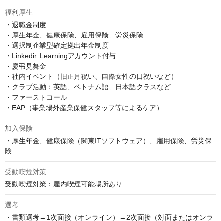
福利厚生
・退職金制度

・厚生年金、健康保険、雇用保険、労災保険

・選択制企業型確定拠出年金制度

・Linkedin Learningアカウント付与

・慶弔見舞金

・社内イベント（旧正月祝い、国際女性の日祝いなど）

・クラブ活動：英語、ベトナム語、日本語クラスなど

・ファーストコール

・EAP（事業場外産業保健スタッフ等によるケア）
加入保険
・厚生年金、健康保険（関東ITソフトウェア）、雇用保険、労災保
険
受動喫煙対策
受動喫煙対策：屋内喫煙可能場所あり
選考
・書類選考→1次面接（オンライン）→2次面接（対面またはオンラ