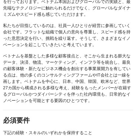
を行っております。ベトナム本国およびグローバルでの実績と、最
先端なテクノロジーに触れられるだけでなく、グローバルなダイナ
ミズムやスピード感も感じていただけます。
私たちが目指しているのは、社員一人ひとりが経営に参画していく
会社です。フラットな組織で個人の意向を尊重し、スピード感を持
った意思決定を行い、挑戦を繰り返す。そうして、さまざまなイノ
ベーションを起こしていきたいと考えています。
ベトナムを基盤とした多様な顧客接点と、そこから生まれる膨大な
データ、決済、物流、マーケティング、インフラ等を統合し、最良
の顧客体験・新たなビジネス機会を創出する事業展開力を有してい
る点は、他の多くのコンサルティングファームやIT会社とは一線を
画します。ベトナムを中心に、日本、中国、韓国、欧米など、世界
27カ国から構成される多様な考え、経験をもったメンバーが在籍す
るグローバルかつダイバーシティを伴った社内環境も、日常的なイ
ノベーションを可能とする要因のひとつです。
必須要件
下記の経験・スキルのいずれかを保持すること