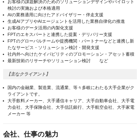
お客様の課題解決のためのソリューションデザインやパイロット
検討の実施および本格適用
AIの業務適用に向けたアドバイザリー・伴走支援
生成AIアプリやAIエージェントを活用した業務自律化の推進
お客様のデータ活用の内製化支援
FPTのエキスパートと連携した提案・デリバリー支援
FPTのグローバルチームや提携機関・パートナーなどと連携し新
たなサービス・ソリューション検討・開発支援
社内外へ向けたケイパビリティのプロモーション・アセット蓄積
最新技術のリサーチやソリューション検討 など
【主なクライアント】
国内の金融業、製造業、流通業、等々多岐にわたる大手企業がク
ライアントです。
大手飲料メーカー、大手通信キャリア、大手自動車会社、大手電
力会社、大手保険会社、大手信託銀行、大手航空会社、大手家電
メーカー 等
会社、仕事の魅力