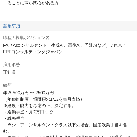
ることに高い関心がある方
募集要項
職種 / 募集ポジション名
FAI / AIコンサルタント（生成AI、画像AI、予測AIなど） / 東京 /
FPTコンサルティングジャパン
雇用形態
正社員
給与
年収
500万円 〜 2500万円
（年俸制制度　報酬額の1/12を毎月支払）

※経験・能力を考慮の上、決定する。

・通勤手当：月2万円まで

・職務手当

　※シニアコンサルタントクラス以下の場合、固定残業手当を含
む。
