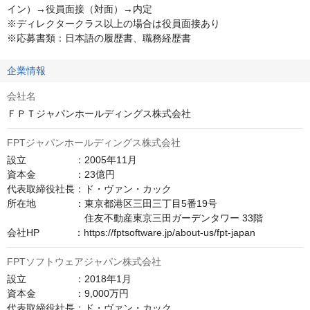
イン）→役員面接（対面）→内定

※ディレクタークラス以上の場合は役員面接あり

※応募書類：日本語の履歴書、職務経歴書
企業情報
会社名
ＦＰＴジャパンホールディングス株式会社
FPTジャパンホールディングス株式会社
設立　　　　　：2005年11月

資本金　　　　：23億円

代表取締役社長：ド・ヴァン・カック

所在地　　　　：東京都港区三田三丁目5番19号

　　　　　　　　住友不動産東京三田ガーデンタワー 33階

会社HP　　　  ：https://fptsoftware.jp/about-us/fpt-japan
FPTソフトウェアジャパン株式会社
設立　　　　　：2018年1月

資本金　　　　：9,000万円

代表取締役社長：ド・ヴァン・カック
