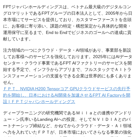
FPTジャパンホールディングスは、ベトナム最大級のデジタルコン
グロマリットであるFPTグループの日本法人として、2005年から日
本市場にてサービスを提供しており、カスタマーファーストを念頭
に、お客様に寄り添い、課題の特定・構想策定から具体的な開発・
運用保守に至るまで、End to Endでビジネスのゴールへの達成に貢
献しています。
注力領域の一つにクラウド・データ・AI領域があり、事業部を新設
してお客様へのサービスを強化しております。2025年にはAIデータ
センター・クラウド事業であるFPT AIファクトリーのサービスを開
始する予定で、インフラからアプリまで、フルスタックでＡＩトラ
ンスフォーメーションの支援をできる企業は世界的にも多くありま
せん。
ＦＰＴ、NVIDIA H200 Tensorコア GPUクラウドサービスの先行予
約を開始し、日本におけるAI開発を加速させるFPT AI Factoryを開
設 | ＦＰＴジャパンホールディングス
ディープラーニングの研究機関であるＭｉｌａとの連携やアンドリ
ュー・ン氏率いるLanding AIへの投資、そしてＮＶＩＤＩＡとのパ
ートナーシップ締結など、かねてからクラウド・データ・ＡＩ領域
へ力を入れていたＦＰＴが、日本市場においてさらなる事業の強化