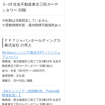
※転勤は当面想定していません。

※受動喫煙対策：屋内喫煙可能場所あり
ＦＰＴジャパンホールディングス
株式会社 の求人
MLOpsエンジニア/東京/FPTソフトウェ
アジャパン
勤務地：東京都港区三田三丁目5番19号 住友不
動産東京三田ガーデンタワー 33階 他(1)
給与：
年収
700万円 〜 1500万円
雇用形態：正社員
掲載日：
30+日
前に掲載
【AIエンジニア（未経験OK、Python経
験者歓迎）】
勤務地：東京都港区三田三丁目5番19号 住友不
動産東京三田ガーデンタワー 33階 他(1)