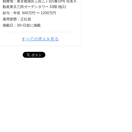
勤務地：東京都港区三田三丁目5番19号 住友不
動産東京三田ガーデンタワー 33階 他(1)
給与：
年収
600万円 〜 1200万円
雇用形態：正社員
掲載日：
30+日
前に掲載
すべての求人を見る