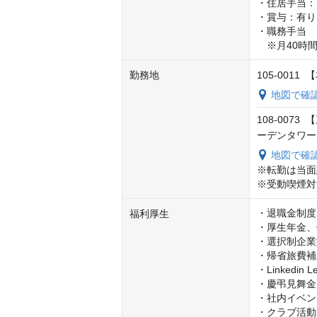
・住居手当：
・賞与：有り
・職務手当

　※月40時
勤務地
105-001
地図で確
108-007
ーデンタワー 
地図で確
※転勤は当面
※受動喫煙対
・退職金制度

福利厚生
・厚生年金、
・選択制企業
・帰省旅費補
・Linkedin
・慶弔見舞金

・社内イベン
・クラブ活動