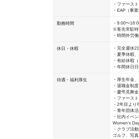
・ファースト
・EAP（事
・9:00〜1
勤務時間
※客先常駐時
・時間外労働
・完全週休2
休日・休暇
・夏季休暇、
・有給休暇（
・年間休日日
・厚生年金、
待遇・福利厚生
・退職金制度
・慶弔見舞金

・ファースト
・2年目より
・青年団体活
・社内イベント：
Women’s Da
・クラブ活動
ゴルフ、写真