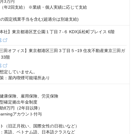
月3万円

（年2回支給） ※業績・個人実績に応じて支給

間の固定残業手当を含む(超過分は別途支給)
1 【本社】東京都港区芝公園１丁目７-６ KDX浜松町プレイス 6階
認
3 【三田オフィス】東京都港区三田３丁目５−19 住友不動産東京三田ガ
33階
認
想定していません。

策：屋内喫煙可能場所あり
健康保険、雇用保険、労災保険

型確定拠出年金制度

助8万円（2年目以降）

 Learningアカウント付与

ト（旧正月祝い、国際女性の日祝いなど）

：英語、ベトナム語、日本語クラスなど
