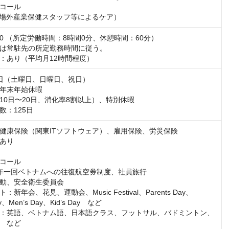
コール

業場外産業保健スタッフ等によるケア）
8:00 （所定労働時間：8時間0分、休憩時間：60分）

は常駐先の所定勤務時間に従う。

：あり（平均月12時間程度）
日（土曜日、日曜日、祝日）

年末年始休暇

10日〜20日、消化率8割以上）、特別休暇

数：125日
健康保険（関東ITソフトウェア）、雇用保険、労災保険

あり

コール

年一回ベトナムへの往復航空券制度、社員旅行

動、安全衛生委員会

新年会、花見、運動会、Music Festival、Parents Day、
y、Men’s Day、Kid’s Day　など　

：英語、ベトナム語、日本語クラス、フットサル、バドミントン、
　など