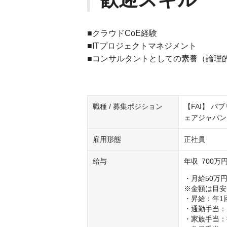
■クラウドCoE経験
■ITプロジェクトマネジメント
■コンサルタントとしての素養（論理
職種 / 募集ポジション
【FAI】 パ
ェアジャパン
雇用形態
正社員
給与
年収
700万円
・月給50万円
※金額は目安
・昇給：年1回
・通勤手当：
・家族手当：