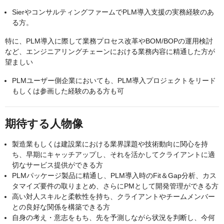
SierやコンサルティングファームでPLM導入支援の実務経験のあ
る方。
特に、PLM導入に際して業務プロセス改革やBOM/BOPの運用検討
など、エンジニアリングチェーンにおける業務内容に精通した方が
望ましい
PLMユーザー側企業においても、PLM導入プロジェクトをリード
もしくは参画した経験のある方も可
期待する人物像
製造業もしくは建設業における業界課題や技術動向に関心を持
ち、早期にキャッチアップし、それを活かしてクライアントに適
切なサービス提供ができる方
PLMパッケージ製品に精通し、PLM導入時のFit＆Gap分析、カス
タマイズ要件の取りまとめ、さらにPMとして開発管理ができる方
高い対人スキルと柔軟性を持ち、クライアントやチームメンバー
との良好な関係を構築できる方
自身の考え・意志をもち、先を予測しながら状況を判断し、今何