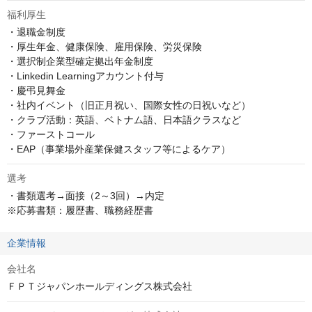
福利厚生
・退職金制度

・厚生年金、健康保険、雇用保険、労災保険

・選択制企業型確定拠出年金制度

・Linkedin Learningアカウント付与

・慶弔見舞金

・社内イベント（旧正月祝い、国際女性の日祝いなど）

・クラブ活動：英語、ベトナム語、日本語クラスなど

・ファーストコール

・EAP（事業場外産業保健スタッフ等によるケア）
選考
・書類選考→面接（2～3回）→内定

※応募書類：履歴書、職務経歴書
企業情報
会社名
ＦＰＴジャパンホールディングス株式会社