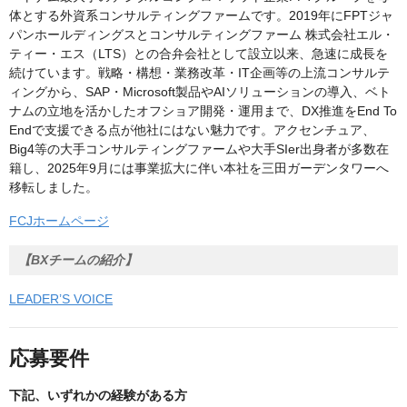
体とする外資系コンサルティングファームです。2019年にFPTジャ
パンホールディングスとコンサルティングファーム 株式会社エル・
ティー・エス（LTS）との合弁会社として設立以来、急速に成長を
続けています。戦略・構想・業務改革・IT企画等の上流コンサルテ
ィングから、SAP・Microsoft製品やAIソリューションの導入、ベト
ナムの立地を活かしたオフショア開発・運用まで、DX推進をEnd To
Endで支援できる点が他社にはない魅力です。アクセンチュア、
Big4等の大手コンサルティングファームや大手SIer出身者が多数在
籍し、2025年9月には事業拡大に伴い本社を三田ガーデンタワーへ
移転しました。
FCJホームページ
【BXチームの紹介】
LEADER’S VOICE
応募要件
下記、いずれかの経験がある方