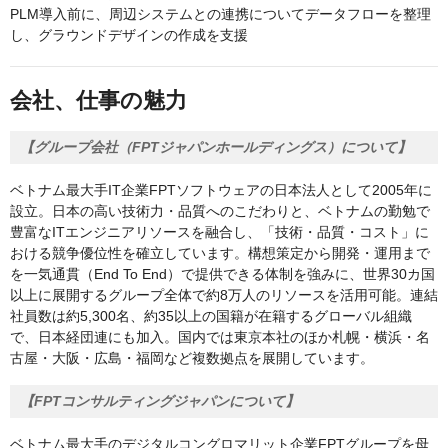
PLM導入前に、周辺システムとの連携についてデータフローを整理
し、グラウンドデザインの作成を支援
会社、仕事の魅力
【グループ会社（FPTジャパンホールディングス）について】
ベトナム最大手IT企業FPTソフトウェアの日本法人として2005年に
設立。日本の高い技術力・品質へのこだわりと、ベトナムの勤勉で
豊富なITエンジニアリソースを融合し、「技術・品質・コスト」に
おける競争優位性を確立しています。構想策定から開発・運用まで
を一気通貫（End To End）で提供できる体制を強みに、世界30カ国
以上に展開するグループ全体で約8万人のリソースを活用可能。連結
社員数は約5,300名、約35以上の国籍が在籍するグローバル組織
で、日本経団連にも加入。国内では東京本社のほか札幌・横浜・名
古屋・大阪・広島・福岡など複数拠点を展開しています。
【FPTコンサルティングジャパンについて】
ベトナム最大手のデジタルコングロマリット企業FPTグループを母