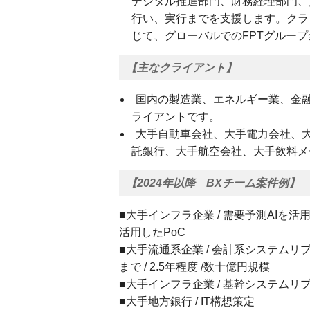
デジタル推進部門、財務経理部門、
行い、実行までを支援します。クラ
じて、グローバルでのFPTグルー
【主なクライアント】
国内の製造業、エネルギー業、金
ライアントです。
大手自動車会社、大手電力会社、
託銀行、大手航空会社、大手飲料メ
【2024年以降 BXチーム案件例】
■大手インフラ企業 / 需要予測AIを活
活用したPoC
■大手流通系企業 / 会計系システムリ
まで / 2.5年程度 /数十億円規模
■大手インフラ企業 / 基幹システム
■大手地方銀行 / IT構想策定