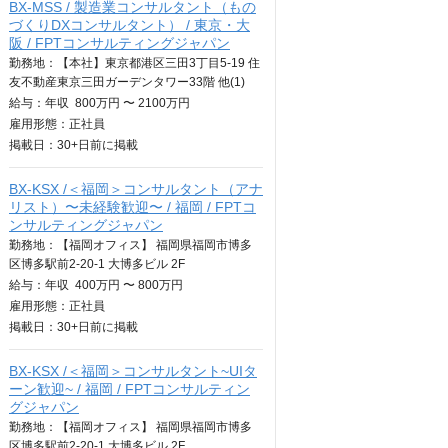
BX-MSS / 製造業コンサルタント（もの
づくりDXコンサルタント） / 東京・大
阪 / FPTコンサルティングジャパン
勤務地：【本社】東京都港区三田3丁目5-19 住
友不動産東京三田ガーデンタワー33階 他(1)
給与：
年収
800万円 〜 2100万円
雇用形態：正社員
掲載日：
30+日
前に掲載
BX-KSX /＜福岡＞コンサルタント（アナ
リスト）〜未経験歓迎〜 / 福岡 / FPTコ
ンサルティングジャパン
勤務地：【福岡オフィス】 福岡県福岡市博多
区博多駅前2-20-1 大博多ビル 2F
給与：
年収
400万円 〜 800万円
雇用形態：正社員
掲載日：
30+日
前に掲載
BX-KSX /＜福岡＞コンサルタント~UIタ
ーン歓迎~ / 福岡 / FPTコンサルティン
グジャパン
勤務地：【福岡オフィス】 福岡県福岡市博多
区博多駅前2-20-1 大博多ビル 2F