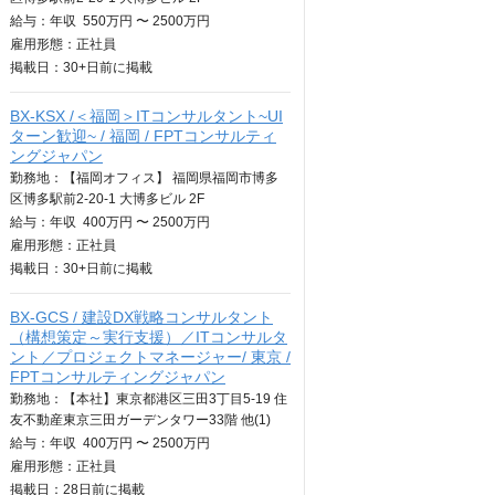
給与：
年収
550万円 〜 2500万円
雇用形態：正社員
掲載日：
30+日
前に掲載
BX-KSX /＜福岡＞ITコンサルタント~UI
ターン歓迎~ / 福岡 / FPTコンサルティ
ングジャパン
勤務地：【福岡オフィス】 福岡県福岡市博多
区博多駅前2-20-1 大博多ビル 2F
給与：
年収
400万円 〜 2500万円
雇用形態：正社員
掲載日：
30+日
前に掲載
BX-GCS / 建設DX戦略コンサルタント
（構想策定～実行支援）／ITコンサルタ
ント／プロジェクトマネージャー/ 東京 /
FPTコンサルティングジャパン
勤務地：【本社】東京都港区三田3丁目5-19 住
友不動産東京三田ガーデンタワー33階 他(1)
給与：
年収
400万円 〜 2500万円
雇用形態：正社員
掲載日：
28日
前に掲載