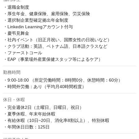
・退職金制度

・厚生年金、健康保険、雇用保険、労災保険

・選択制企業型確定拠出年金制度

・Linkedin Learningアカウント付与

・慶弔見舞金

・社内イベント（旧正月祝い、国際女性の日祝いなど）

・クラブ活動：英語、ベトナム語、日本語クラスなど

・ファーストコール

・EAP（事業場外産業保健スタッフ等によるケア）
勤務時間
・9:00-18:00 （所定労働時間：8時間0分、休憩時間：60分）

・時間外労働：あり（平均月40時間程度）
休日・休暇
・完全週休2日（土曜日、日曜日、祝日）

・夏季休暇、年末年始休暇

・有給休暇（10日~20日、消化率8割以上）、特別休暇

・年間休日日数：125日