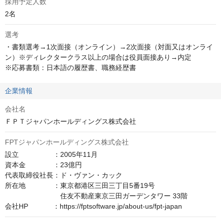
採用予定人数
2名
選考
・書類選考→1次面接（オンライン）→2次面接（対面又はオンライ
ン）※ディレクタークラス以上の場合は役員面接あり→内定

※応募書類：日本語の履歴書、職務経歴書
企業情報
会社名
ＦＰＴジャパンホールディングス株式会社
FPTジャパンホールディングス株式会社
設立　　　　　：2005年11月

資本金　　　　：23億円

代表取締役社長：ド・ヴァン・カック

所在地　　　　：東京都港区三田三丁目5番19号

　　　　　　　　住友不動産東京三田ガーデンタワー 33階

会社HP　　　  ：https://fptsoftware.jp/about-us/fpt-japan