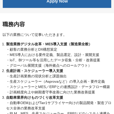
Apply Now
職務内容
以下の業務について従事いただきます。
製造業務デジタル改革・MES導入支援（製造業全般）
・顧客の業務分析とDX構想策定
・MES導入における要件定義、製品選定、設計・展開支援
・IoT、BIツール等を活用したデータ収集・分析・改善提案
・グローバル展開支援（海外拠点へのロールアウト）
生産計画・スケジューラー導入支援
・生産計画業務の現状分析と課題抽出
・生産スケジューラー（Asprovaなど）の導入企画・要件定義
・スケジューラーとMES／ERPとの連携設計・データフロー構築
・計画精度向上や納期遵守率改善に向けた業務改善提案
自動車業界向けものづくり改革支援
・自動車OEMおよびTier1サプライヤー向けの製品開発・製造プロ
セス全体の業務改革支援
・PLM、MES、生産スケジューラー、ERPなどのシステム連携を