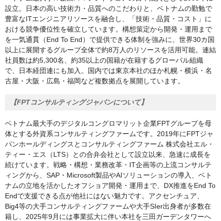
設立。日本の高い技術力・品質へのこだわりと、ベトナムの勤勉で
豊富なITエンジニアリソースを融合し、「技術・品質・コスト」に
おける競争優位性を確立しています。構想策定から開発・運用まで
を一気通貫（End To End）で提供できる体制を強みに、世界30カ国
以上に展開するグループ全体で約8万人のリソースを活用可能。連結
社員数は約5,300名、約35以上の国籍が在籍するグローバル組織
で、日本経団連にも加入。国内では東京本社のほか札幌・横浜・名
古屋・大阪・広島・福岡など複数拠点を展開しています。
【FPTコンサルティングジャパンについて】
ベトナム最大手のデジタルコングロマリット企業FPTグループを母
体とする外資系コンサルティングファームです。2019年にFPTジャ
パンホールディングスとコンサルティングファーム 株式会社エル・
ティー・エス（LTS）との合弁会社として設立以来、急速に成長を
続けています。戦略・構想・業務改革・IT企画等の上流コンサルテ
ィングから、SAP・Microsoft製品やAIソリューションの導入、ベト
ナムの立地を活かしたオフショア開発・運用まで、DX推進をEnd To
Endで支援できる点が他社にはない魅力です。アクセンチュア、
Big4等の大手コンサルティングファームや大手SIer出身者が多数在
籍し、2025年9月には事業拡大に伴い本社を三田ガーデンタワーへ