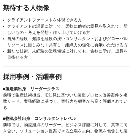
期待する人物像
クライアントファーストを体現できる方
クライアントの課題に対して、柔軟に他者の意見を取入れて、新
しいもの・考えを発想・作り上げていける方
自身の経験・知識を経験の浅いコンサルタントおよびグローバル
リソースに惜しみなく共有し、組織力の強化に貢献いただける方
新たな技術、未経験の業務領域に対しても、貪欲に学び、成長を
目指せる方
採用事例・活躍事例
■製造業出身 リーダークラス
前職で生産技術担当。IE知見に基づいた製造プロセス改善案件を複
数リード。実務経験に基づく、実行力を顧客から高く評価されてい
る。
■物流会社出身 コンサルタントレベル
前職では、物流拠点のリーダー。ビジネス課題に対して、真摯に向
き合い、ソリューション提案できる立場を志向。物流を包含した製