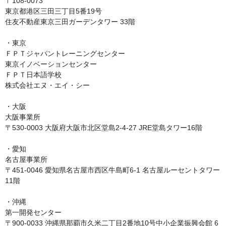
〒108-0073

東京都港区三田三丁目5番19号

住友不動産東京三田ガーデンタワー 33階

・東京

ＦＰＴジャパントレーニングセンター

東京イノベーションセンター

ＦＰＴ日本語学校

株式会社エヌ・エイ・シー

・大阪

大阪事業所

〒530-0003 大阪府大阪市北区堂島2-4-27 JRE堂島タワー16階

・愛知

名古屋事業所

〒451-0046 愛知県名古屋市西区牛島町6-1 名古屋ルーセントタワー
11階

・沖縄

第一開発センター

〒900-0033 沖縄県那覇市久米二丁目2番地10号中小企業振興会館 6