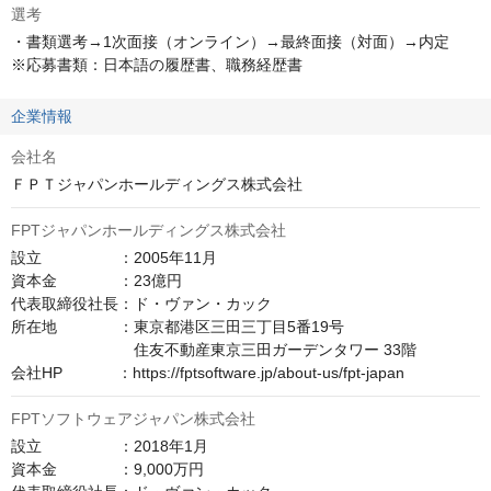
選考
・書類選考→1次面接（オンライン）→最終面接（対面）→内定 

※応募書類：日本語の履歴書、職務経歴書
企業情報
会社名
ＦＰＴジャパンホールディングス株式会社
FPTジャパンホールディングス株式会社
設立　　　　　：2005年11月

資本金　　　　：23億円

代表取締役社長：ド・ヴァン・カック

所在地　　　　：東京都港区三田三丁目5番19号

　　　　　　　　住友不動産東京三田ガーデンタワー 33階

会社HP　　　  ：https://fptsoftware.jp/about-us/fpt-japan
FPTソフトウェアジャパン株式会社
設立　　　　　：2018年1月

資本金　　　　：9,000万円
