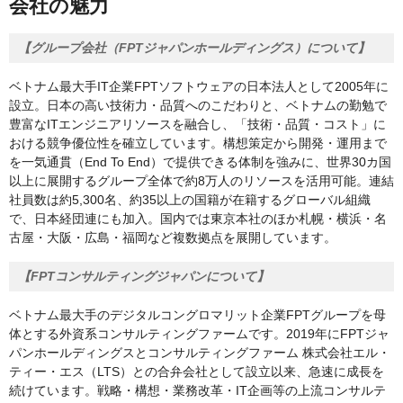
会社の魅力
【グループ会社（FPTジャパンホールディングス）について】
ベトナム最大手IT企業FPTソフトウェアの日本法人として2005年に
設立。日本の高い技術力・品質へのこだわりと、ベトナムの勤勉で
豊富なITエンジニアリソースを融合し、「技術・品質・コスト」に
おける競争優位性を確立しています。構想策定から開発・運用まで
を一気通貫（End To End）で提供できる体制を強みに、世界30カ国
以上に展開するグループ全体で約8万人のリソースを活用可能。連結
社員数は約5,300名、約35以上の国籍が在籍するグローバル組織
で、日本経団連にも加入。国内では東京本社のほか札幌・横浜・名
古屋・大阪・広島・福岡など複数拠点を展開しています。
【FPTコンサルティングジャパンについて】
ベトナム最大手のデジタルコングロマリット企業FPTグループを母
体とする外資系コンサルティングファームです。2019年にFPTジャ
パンホールディングスとコンサルティングファーム 株式会社エル・
ティー・エス（LTS）との合弁会社として設立以来、急速に成長を
続けています。戦略・構想・業務改革・IT企画等の上流コンサルテ