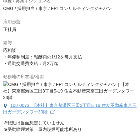
職種 / 募集ポジション名
CMG / 採用担当 / 東京 / FPTコンサルティングジャパン
雇用形態
正社員
給与
応相談
・年俸制制度：報酬額の1/12を毎月支払

・通勤交通費支給：月2万迄
勤務地の所在地/地図
108-0073 【本社】東京都港区三田3丁目5-19 住友不動産東京三
田ガーデンタワー33階
※転勤は当面想定していません

※受動喫煙対策：屋内喫煙可能場所あり