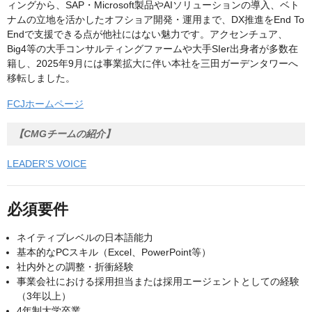
ィングから、SAP・Microsoft製品やAIソリューションの導入、ベト
ナムの立地を活かしたオフショア開発・運用まで、DX推進をEnd To
Endで支援できる点が他社にはない魅力です。アクセンチュア、
Big4等の大手コンサルティングファームや大手SIer出身者が多数在
籍し、2025年9月には事業拡大に伴い本社を三田ガーデンタワーへ
移転しました。
FCJホームページ
【CMGチームの紹介】
LEADER’S VOICE
必須要件
ネイティブレベルの日本語能力
基本的なPCスキル（Excel、PowerPoint等）
社内外との調整・折衝経験
事業会社における採用担当または採用エージェントとしての経験
（3年以上）
4年制大学卒業