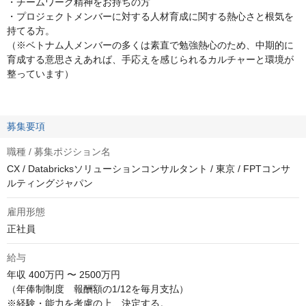
・チームワーク精神をお持ちの方
・プロジェクトメンバーに対する人材育成に関する熱心さと根気を
持てる方。
（※ベトナム人メンバーの多くは素直で勉強熱心のため、中期的に
育成する意思さえあれば、手応えを感じられるカルチャーと環境が
整っています）
募集要項
職種 / 募集ポジション名
CX / Databricksソリューションコンサルタント / 東京 / FPTコンサ
ルティングジャパン
雇用形態
正社員
給与
年収
400万円 〜 2500万円
（年俸制制度　報酬額の1/12を毎月支払）

※経験・能力を考慮の上、決定する。
