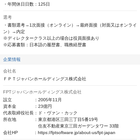
・年間休日日数：125日
選考
・書類選考→1次面接（オンライン）→最終面接（対面又はオンライ
ン）→内定

※ディレクタークラス以上の場合は役員面接あり

※応募書類：日本語の履歴書、職務経歴書
企業情報
会社名
ＦＰＴジャパンホールディングス株式会社
FPTジャパンホールディングス株式会社
設立　　　　　：2005年11月

資本金　　　　：23億円

代表取締役社長：ド・ヴァン・カック

所在地　　　　：東京都港区三田三丁目5番19号

　　　　　　　　住友不動産東京三田ガーデンタワー 33階

会社HP　　　  ：https://fptsoftware.jp/about-us/fpt-japan