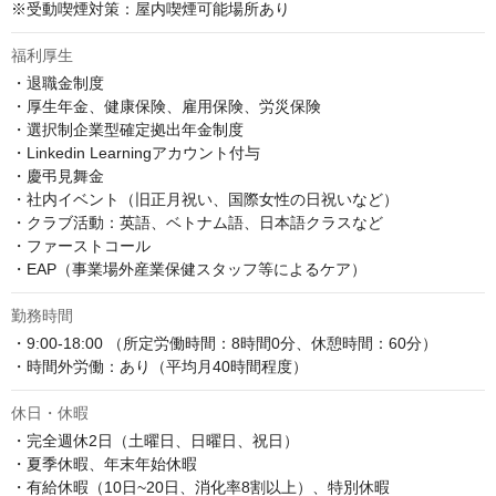
※受動喫煙対策：屋内喫煙可能場所あり
福利厚生
・退職金制度

・厚生年金、健康保険、雇用保険、労災保険

・選択制企業型確定拠出年金制度

・Linkedin Learningアカウント付与

・慶弔見舞金

・社内イベント（旧正月祝い、国際女性の日祝いなど）

・クラブ活動：英語、ベトナム語、日本語クラスなど

・ファーストコール

・EAP（事業場外産業保健スタッフ等によるケア）
勤務時間
・9:00-18:00 （所定労働時間：8時間0分、休憩時間：60分）

・時間外労働：あり（平均月40時間程度）
休日・休暇
・完全週休2日（土曜日、日曜日、祝日）

・夏季休暇、年末年始休暇

・有給休暇（10日~20日、消化率8割以上）、特別休暇
