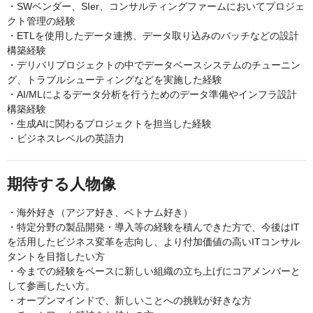
・SWベンダー、SIer、コンサルティングファームにおいてプロジェ
クト管理の経験
・ETLを使用したデータ連携、データ取り込みのバッチなどの設計
構築経験
・デリバリプロジェクトの中でデータベースシステムのチューニン
グ、トラブルシューティングなどを実施した経験
・AI/MLによるデータ分析を行うためのデータ準備やインフラ設計
構築経験
・生成AIに関わるプロジェクトを担当した経験
・ビジネスレベルの英語力
期待する人物像
・海外好き（アジア好き、ベトナム好き）
・特定分野の製品開発・導入等の経験を積んできた方で、今後はIT
を活用したビジネス変革を志向し、より付加価値の高いITコンサル
タントを目指したい方
・今までの経験をベースに新しい組織の立ち上げにコアメンバーと
して参画したい方。
・オープンマインドで、新しいことへの挑戦が好きな方