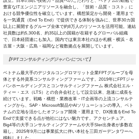
設立。日本の高い技術力・品質へのこだわりと、ベトナムの勤勉で
豊富なITエンジニアリソースを融合し、「技術・品質・コスト」に
おける競争優位性を確立しています。構想策定から開発・運用まで
を一気通貫（End To End）で提供できる体制を強みに、世界30カ国
以上に展開するグループ全体で約8万人のリソースを活用可能。連結
社員数は約5,300名、約35以上の国籍が在籍するグローバル組織
で、日本経団連にも加入。国内では東京本社のほか札幌・横浜・名
古屋・大阪・広島・福岡など複数拠点を展開しています。
【FPTコンサルティングジャパンについて】
ベトナム最大手のデジタルコングロマリット企業FPTグループを母
体とする外資系コンサルティングファームです。2019年にFPTジャ
パンホールディングスとコンサルティングファーム 株式会社エル・
ティー・エス（LTS）との合弁会社として設立以来、急速に成長を
続けています。戦略・構想・業務改革・IT企画等の上流コンサルテ
ィングから、SAP・Microsoft製品やAIソリューションの導入、ベト
ナムの立地を活かしたオフショア開発・運用まで、DX推進をEnd To
Endで支援できる点が他社にはない魅力です。アクセンチュア、
Big4等の大手コンサルティングファームや大手SIer出身者が多数在
籍し、2025年9月には事業拡大に伴い本社を三田ガーデンタワーへ
移転しました。