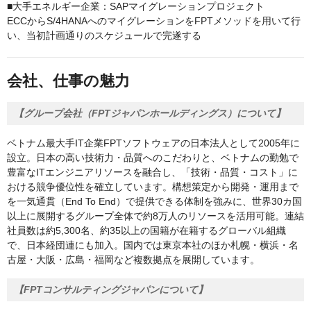
■大手エネルギー企業：SAPマイグレーションプロジェクト
ECCからS/4HANAへのマイグレーションをFPTメソッドを用いて行
い、当初計画通りのスケジュールで完遂する
会社、仕事の魅力
【グループ会社（FPTジャパンホールディングス）について】
ベトナム最大手IT企業FPTソフトウェアの日本法人として2005年に
設立。日本の高い技術力・品質へのこだわりと、ベトナムの勤勉で
豊富なITエンジニアリソースを融合し、「技術・品質・コスト」に
おける競争優位性を確立しています。構想策定から開発・運用まで
を一気通貫（End To End）で提供できる体制を強みに、世界30カ国
以上に展開するグループ全体で約8万人のリソースを活用可能。連結
社員数は約5,300名、約35以上の国籍が在籍するグローバル組織
で、日本経団連にも加入。国内では東京本社のほか札幌・横浜・名
古屋・大阪・広島・福岡など複数拠点を展開しています。
【FPTコンサルティングジャパンについて】