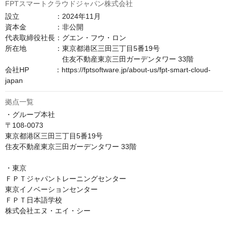
FPTスマートクラウドジャパン株式会社
設立　　　　　：2024年11月

資本金　　　　：非公開

代表取締役社長：グエン・フウ・ロン

所在地　　　　：東京都港区三田三丁目5番19号

　　　　　　　　住友不動産東京三田ガーデンタワー 33階

会社HP　　　  ：https://fptsoftware.jp/about-us/fpt-smart-cloud-
japan
拠点一覧
・グループ本社

〒108-0073

東京都港区三田三丁目5番19号

住友不動産東京三田ガーデンタワー 33階

・東京

ＦＰＴジャパントレーニングセンター

東京イノベーションセンター

ＦＰＴ日本語学校

株式会社エヌ・エイ・シー
