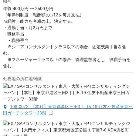
給与
年収
400万円 〜 2500万円
（年俸制制度　報酬額の1/12を毎月支払）

※経験・能力を考慮の上、決定する。

・通勤手当：月2万円まで

・職務手当

　・職務手当

　※シニアコンサルタントクラス以下の場合、固定残業手当を含
む。

　※マネージャークラス以上の場合、管理監督者とし、役職手当を
含む。
勤務地の所在地/地図
108-0073 【本社】東京都港区三田3丁目5-19 住友不動産東京三
田ガーデンタワー33階