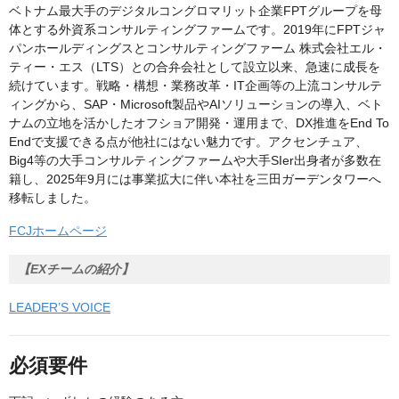
ベトナム最大手のデジタルコングロマリット企業FPTグループを母
体とする外資系コンサルティングファームです。2019年にFPTジャ
パンホールディングスとコンサルティングファーム 株式会社エル・
ティー・エス（LTS）との合弁会社として設立以来、急速に成長を
続けています。戦略・構想・業務改革・IT企画等の上流コンサルテ
ィングから、SAP・Microsoft製品やAIソリューションの導入、ベト
ナムの立地を活かしたオフショア開発・運用まで、DX推進をEnd To
Endで支援できる点が他社にはない魅力です。アクセンチュア、
Big4等の大手コンサルティングファームや大手SIer出身者が多数在
籍し、2025年9月には事業拡大に伴い本社を三田ガーデンタワーへ
移転しました。
FCJホームページ
【EXチームの紹介】
LEADER’S VOICE
必須要件