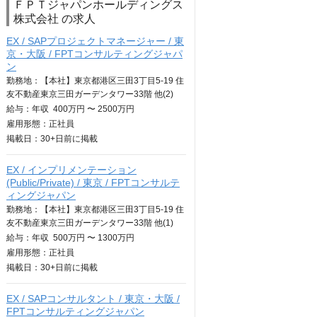
ＦＰＴジャパンホールディングス
株式会社 の求人
EX / SAPプロジェクトマネージャー / 東
京・大阪 / FPTコンサルティングジャパ
ン
勤務地：【本社】東京都港区三田3丁目5-19 住
友不動産東京三田ガーデンタワー33階 他(2)
給与：
年収
400万円 〜 2500万円
雇用形態：正社員
掲載日：
30+日
前に掲載
EX / インプリメンテーション
(Public/Private) / 東京 / FPTコンサルテ
ィングジャパン
勤務地：【本社】東京都港区三田3丁目5-19 住
友不動産東京三田ガーデンタワー33階 他(1)
給与：
年収
500万円 〜 1300万円
雇用形態：正社員
掲載日：
30+日
前に掲載
EX / SAPコンサルタント / 東京・大阪 /
FPTコンサルティングジャパン