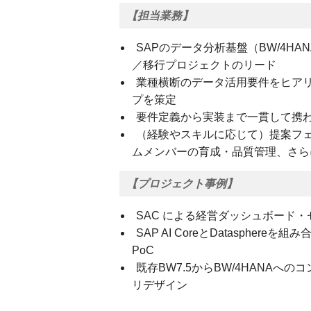
【担当業務】
SAPのデータ分析基盤（BW/4HAN
／移行プロジェクトのリード
業種横断のデータ活用要件をヒアリ
プを策定
要件定義から実装まで一貫して携わ
（経験やスキルに応じて）提案フ
ムメンバーの育成・品質管理、さら
【プロジェクト事例】
SAC による経営ダッシュボード・セル
SAP AI CoreとDatasphe
PoC
既存BW7.5からBW/4HANAへの
リデザイン