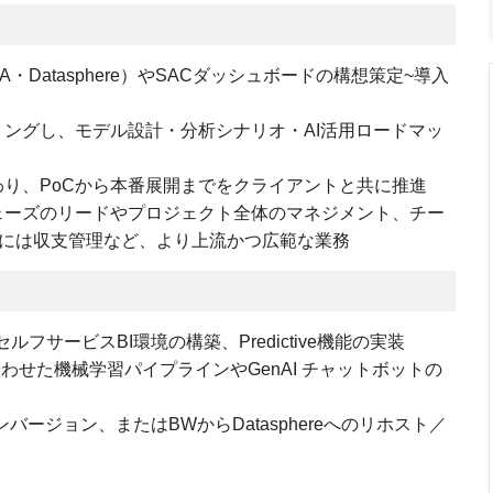
A・Datasphere）やSACダッシュボードの構想策定~導入
ングし、モデル設計・分析シナリオ・AI活用ロードマッ
り、PoCから本番展開までをクライアントと共に推進
ェーズのリードやプロジェクト全体のマネジメント、チー
には収支管理など、より上流かつ広範な業務
フサービスBI環境の構築、Predictive機能の実装
reを組み合わせた機械学習パイプラインやGenAI チャットボットの
コンバージョン、またはBWからDatasphereへのリホスト／