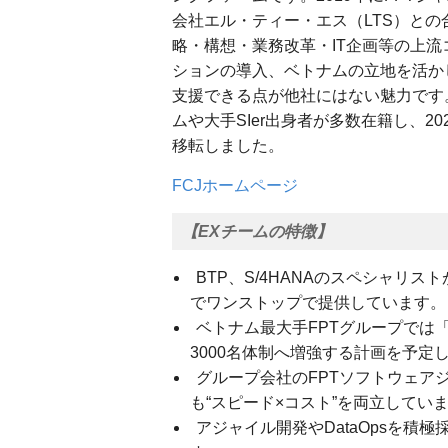
会社エル・ティー・エス（LTS）と
略・構想・業務改革・IT企画等の上流コン
ションの導入、ベトナムの立地を活かした
支援できる点が他社にはない魅力です。
ムや大手SIer出身者が多数在籍し、2
移転しました。
FCJホームページ
【EXチームの特徴】
BTP、S/4HANAのスペシャリ
でワンストップで提供しています。
ベトナム最大手FPTグループでは「FP
3000名体制へ増強する計画を予定
グループ会社のFPTソフトウェアジ
も“スピード×コスト”を両立してい
アジャイル開発やDataOpsを