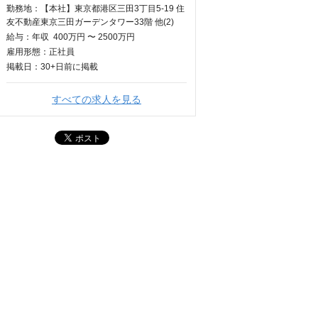
勤務地：【本社】東京都港区三田3丁目5-19 住
友不動産東京三田ガーデンタワー33階 他(2)
給与：
年収
400万円 〜 2500万円
雇用形態：正社員
掲載日：
30+日
前に掲載
すべての求人を見る