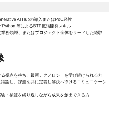
／Generative AI Hubの導入またはPoC経験
.js／Python 等によるBTP拡張開発スキル
定業務領域、またはプロジェクト全体をリードした経験
像
する視点を持ち、最新テクノロジーを学び続けられる方
に議論し、課題を共に定義し解決へ導けるコミュニケーシ
実験・検証を繰り返しながら成果を創出できる方