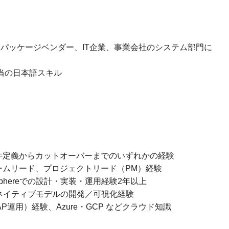
、パッケージベンダー、IT企業、事業会社のシステム部門に
当の日本語スキル
件定義からカットオーバーまでのいずれかの経験
ームリード、プロジェクトリード（PM）経験
tasphereでの設計・実装・運用経験2年以上
はHANAネイティブモデルの開発／可視化経験
AP運用）経験、Azure・GCP などクラウド知識
）