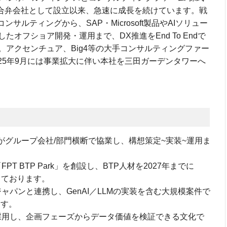
の合弁会社として設立以来、急速に成長を続けています。戦
サルティングから、SAP・Microsoft製品やAIソリュー
オフショア開発・運用まで、DX推進をEnd To Endで
アクセンチュア、Big4等の大手コンサルティングファー
025年9月には事業拡大に伴い本社を三田ガーデンタワーへ
ストがグループ会社/部門横断で協業し、構想策定~実装~運用ま
T BTP Park」を創設し、BTP人材を2027年までに
しております。
ャパンと連携し、GenAI／LLMの実装を含む大規模案件で
ます。
積極採用し、企画フェーズからデータ価値を検証できる文化で