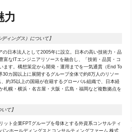
魅力
ルディングス）について】
ェアの日本法人として2005年に設立。日本の高い技術力・品
豊富なITエンジニアリソースを融合し、「技術・品質・コ
ます。構想策定から開発・運用までを一気通貫（End To
界30カ国以上に展開するグループ全体で約8万人のリソー
0名、約35以上の国籍が在籍するグローバル組織で、日本経
か札幌・横浜・名古屋・大阪・広島・福岡など複数拠点を
ついて】
リット企業FPTグループを母体とする外資系コンサルティ
ジャパンホールディングスとコンサルティングファーム 株式