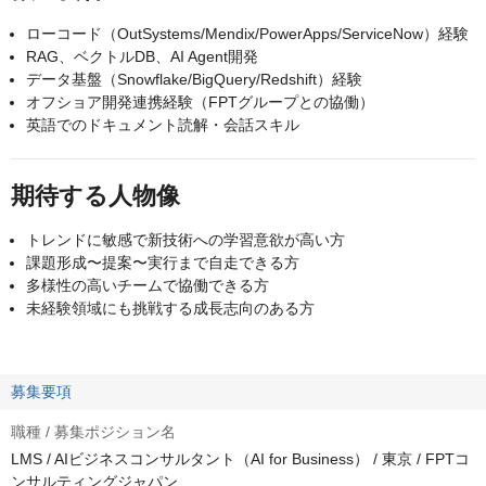
ローコード（OutSystems/Mendix/PowerApps/ServiceNow）経験
RAG、ベクトルDB、AI Agent開発
データ基盤（Snowflake/BigQuery/Redshift）経験
オフショア開発連携経験（FPTグループとの協働）
英語でのドキュメント読解・会話スキル
期待する人物像
トレンドに敏感で新技術への学習意欲が高い方
課題形成〜提案〜実行まで自走できる方
多様性の高いチームで協働できる方
未経験領域にも挑戦する成長志向のある方
募集要項
職種 / 募集ポジション名
LMS / AIビジネスコンサルタント（AI for Business） / 東京 / FPTコ
ンサルティングジャパン