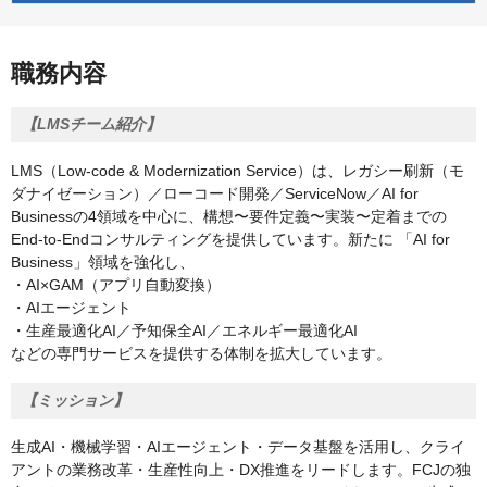
職務内容
【LMSチーム紹介】
LMS（Low‑code & Modernization Service）は、レガシー刷新（モ
ダナイゼーション）／ローコード開発／ServiceNow／AI for
Businessの4領域を中心に、構想〜要件定義〜実装〜定着までの
End-to-Endコンサルティングを提供しています。新たに 「AI for
Business」領域を強化し、
・AI×GAM（アプリ自動変換）
・AIエージェント
・生産最適化AI／予知保全AI／エネルギー最適化AI
などの専門サービスを提供する体制を拡大しています。
【ミッション】
生成AI・機械学習・AIエージェント・データ基盤を活用し、クライ
アントの業務改革・生産性向上・DX推進をリードします。FCJの独