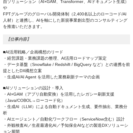
自ソリューション（AI×GAM、Transformer、AIドキュメント生成）
や
FPTグループのグローバル開発体制（2,400名以上のローコード/AI
人材）と連携し、AIを軸にした新規事業創出型のコンサルティング
を推進いただきます。
【仕事内容】
■AI活用戦略／企画構想のリード
・経営課題・業務課題の整理、AI活用ロードマップ策定
・データ基盤（Snowflake / Redshift / BigQuery など）との連携を前
提としたDX構想立案
・生成AI/AI Agent を活用した業務刷新テーマの企画
■AIソリューションの設計・導入
・AI×GAM（アプリ自動変換）を活用したレガシー刷新支援
（Java/COBOL→ローコード化）
・生成AI（LLM）による自動ドキュメント生成、要件抽出、業務分
析
・AIエージェント／自動化ワークフロー（ServiceNow含む）設計
・外観検査AI／生産最適化AI／予知保全AIなどの製造DXソリューシ
ョン展開