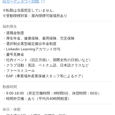
田ガーデンタワー33階
※転勤は当面想定していません。

※受動喫煙対策：屋内喫煙可能場所あり
福利厚生
・退職金制度

・厚生年金、健康保険、雇用保険、労災保険

・選択制企業型確定拠出年金制度

・Linkedin Learningアカウント付与

・慶弔見舞金

・社内イベント（旧正月祝い、国際女性の日祝いなど）

・クラブ活動：英語、ベトナム語、日本語クラスなど

・ファーストコール

・EAP（事業場外産業保健スタッフ等によるケア）
勤務時間
・9:00-18:00 （所定労働時間：8時間0分、休憩時間：60分）

・時間外労働：あり（平均月40時間程度）
休日・休暇