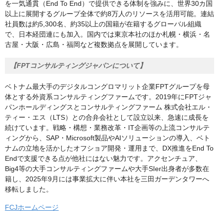
を一気通貫（End To End）で提供できる体制を強みに、世界30カ国
以上に展開するグループ全体で約8万人のリソースを活用可能。連結
社員数は約5,300名、約35以上の国籍が在籍するグローバル組織
で、日本経団連にも加入。国内では東京本社のほか札幌・横浜・名
古屋・大阪・広島・福岡など複数拠点を展開しています。
【FPTコンサルティングジャパンについて】
ベトナム最大手のデジタルコングロマリット企業FPTグループを母
体とする外資系コンサルティングファームです。2019年にFPTジャ
パンホールディングスとコンサルティングファーム 株式会社エル・
ティー・エス（LTS）との合弁会社として設立以来、急速に成長を
続けています。戦略・構想・業務改革・IT企画等の上流コンサルテ
ィングから、SAP・Microsoft製品やAIソリューションの導入、ベト
ナムの立地を活かしたオフショア開発・運用まで、DX推進をEnd To
Endで支援できる点が他社にはない魅力です。アクセンチュア、
Big4等の大手コンサルティングファームや大手SIer出身者が多数在
籍し、2025年9月には事業拡大に伴い本社を三田ガーデンタワーへ
移転しました。
FCJホームページ