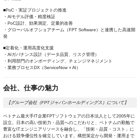
■PoC・実証プロジェクトの推進
・AIモデル評価・精度検証
・PoC設計、効果測定、定量的改善
・グローバルオフショアチーム（FPT Software）と連携した高速開
発
■定着化・運用高度化支援
・AIガバナンス設計（データ品質、リスク管理）
・利用部門のオンボーディング、チェンジマネジメント
・業務プロセスDX（ServiceNow × AI）
会社、仕事の魅力
【グループ会社（FPTジャパンホールディングス）について】
ベトナム最大手IT企業FPTソフトウェアの日本法人として2005年に
設立。日本の高い技術力・品質へのこだわりと、ベトナムの勤勉で
豊富なITエンジニアリソースを融合し、「技術・品質・コスト」に
おける競争優位性を確立しています。構想策定から開発・運用まで