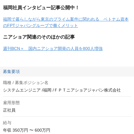
福岡社員インタビュー記事公開中！
福岡で暮らしながら東京のプライム案件に関われる ベトナム資本
のFPTジャパングループで働くメリット
ニアショア関連のそのほかの記事
週刊BCN＋ 国内ニアショア開発の人員を800人増強
募集要項
職種 / 募集ポジション名
システムエンジニア /福岡 /ＦＰＴニアショアジャパン株式会社
雇用形態
正社員
給与
年収
350万円 〜 600万円