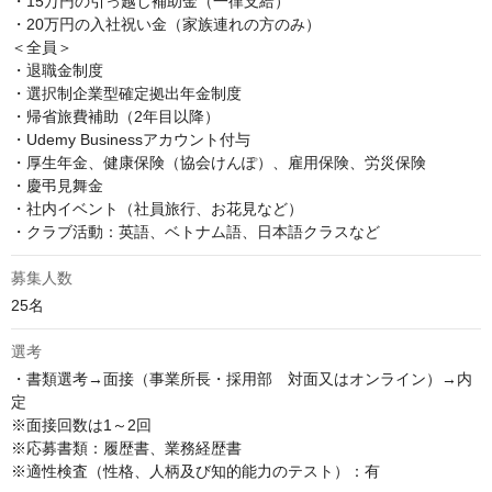
・15万円の引っ越し補助金（一律支給）

・20万円の入社祝い金（家族連れの方のみ）

＜全員＞

・退職金制度

・選択制企業型確定拠出年金制度

・帰省旅費補助（2年目以降）

・Udemy Businessアカウント付与

・厚生年金、健康保険（協会けんぽ）、雇用保険、労災保険

・慶弔見舞金

・社内イベント（社員旅行、お花見など）

・クラブ活動：英語、ベトナム語、日本語クラスなど
募集人数
25名
選考
・書類選考→面接（事業所長・採用部　対面又はオンライン）→内
定

※面接回数は1～2回

※応募書類：履歴書、業務経歴書

※適性検査（性格、人柄及び知的能力のテスト）：有