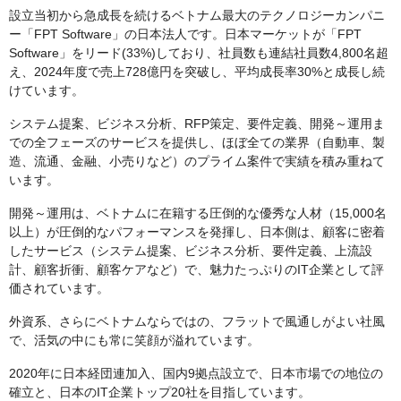
設立当初から急成長を続けるベトナム最大のテクノロジーカンパニ
ー「FPT Software」の日本法人です。日本マーケットが「FPT
Software」をリード(33%)しており、社員数も連結社員数4,800名超
え、2024年度で売上728億円を突破し、平均成長率30%と成長し続
けています。
システム提案、ビジネス分析、RFP策定、要件定義、開発～運用ま
での全フェーズのサービスを提供し、ほぼ全ての業界（自動車、製
造、流通、金融、小売りなど）のプライム案件で実績を積み重ねて
います。
開発～運用は、ベトナムに在籍する圧倒的な優秀な人材（15,000名
以上）が圧倒的なパフォーマンスを発揮し、日本側は、顧客に密着
したサービス（システム提案、ビジネス分析、要件定義、上流設
計、顧客折衝、顧客ケアなど）で、魅力たっぷりのIT企業として評
価されています。
外資系、さらにベトナムならではの、フラットで風通しがよい社風
で、活気の中にも常に笑顔が溢れています。
2020年に日本経団連加入、国内9拠点設立で、日本市場での地位の
確立と、日本のIT企業トップ20社を目指しています。