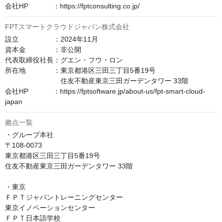
会社HP　　　  ：https://fptconsulting.co.jp/
FPTスマートクラウドジャパン株式会社
設立　　　　　：2024年11月

資本金　　　　：非公開

代表取締役社長：グエン・フウ・ロン

所在地　　　　：東京都港区三田三丁目5番19号

　　　　　　　　住友不動産東京三田ガーデンタワー 33階

会社HP　　　  ：https://fptsoftware.jp/about-us/fpt-smart-cloud-
japan
拠点一覧
・グループ本社

〒108-0073

東京都港区三田三丁目5番19号

住友不動産東京三田ガーデンタワー 33階

・東京

ＦＰＴジャパントレーニングセンター

東京イノベーションセンター

ＦＰＴ日本語学校
