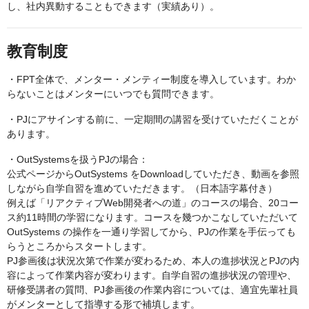
し、社内異動することもできます（実績あり）。
教育制度
・FPT全体で、メンター・メンティー制度を導入しています。わか
らないことはメンターにいつでも質問できます。
・PJにアサインする前に、一定期間の講習を受けていただくことが
あります。
・OutSystemsを扱うPJの場合：
公式ページからOutSystems をDownloadしていただき、動画を参照
しながら自学自習を進めていただきます。（日本語字幕付き）
例えば「リアクティブWeb開発者への道」のコースの場合、20コー
ス約11時間の学習になります。コースを幾つかこなしていただいて
OutSystems の操作を一通り学習してから、PJの作業を手伝っても
らうところからスタートします。
PJ参画後は状況次第で作業が変わるため、本人の進捗状況とPJの内
容によって作業内容が変わります。自学自習の進捗状況の管理や、
研修受講者の質問、PJ参画後の作業内容については、適宜先輩社員
がメンターとして指導する形で補填します。