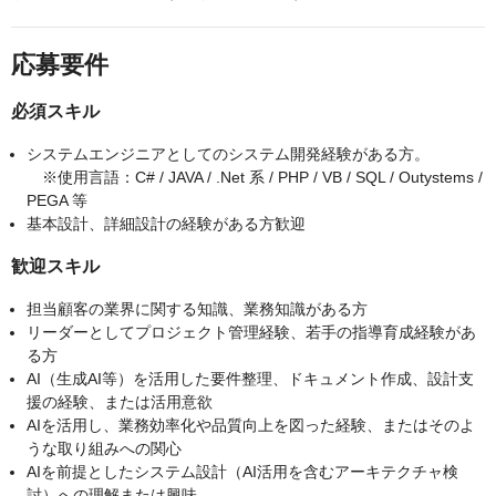
応募要件
必須スキル
システムエンジニアとしてのシステム開発経験がある方。
※使用言語：C# / JAVA / .Net 系 / PHP / VB / SQL / Outystems /
PEGA 等
基本設計、詳細設計の経験がある方歓迎
歓迎スキル
担当顧客の業界に関する知識、業務知識がある方
リーダーとしてプロジェクト管理経験、若手の指導育成経験があ
る方
AI（生成AI等）を活用した要件整理、ドキュメント作成、設計支
援の経験、または活用意欲
AIを活用し、業務効率化や品質向上を図った経験、またはそのよ
うな取り組みへの関心
AIを前提としたシステム設計（AI活用を含むアーキテクチャ検
討）への理解または興味