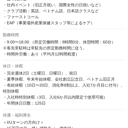
・社内イベント（旧正月祝い、国際女性の日祝いなど）

・クラブ活動：英語、ベトナム語、日本語クラスなど

・ファーストコール

・EAP（事業場外産業保健スタッフ等によるケア）
勤務時間
・9:00〜18:00 （所定労働時間：8時間0分、休憩時間：60分）

※客先常駐時は常駐先の所定勤務時間に従う。

・時間外労働：あり（平均月12時間程度）
休日・休暇
・完全週休2日（土曜日、日曜日）、祝日

・夏季休暇、年末年始休暇、会社創立記念日、ベトナム旧正月

・有給休暇（10日〜20日、消化率8割以上、入社7か月目に付与）、
特別休暇

・入社時特別休暇（3日、入社6か月以内限定で使用可能）

・年間休日日数：125日
待遇・福利厚生
＜I/Uターンの方向け＞
