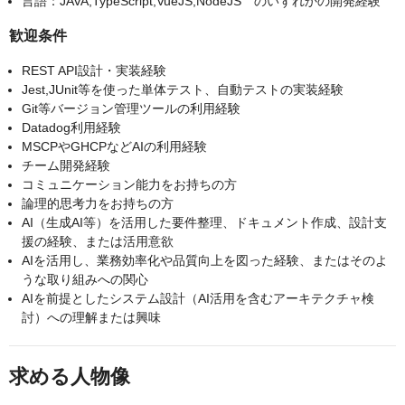
言語：JAVA,TypeScript,VueJS,NodeJS のいずれかの開発経験
歓迎条件
REST API設計・実装経験
Jest,JUnit等を使った単体テスト、自動テストの実装経験
Git等バージョン管理ツールの利用経験
Datadog利用経験
MSCPやGHCPなどAIの利用経験
チーム開発経験
コミュニケーション能力をお持ちの方
論理的思考力をお持ちの方
AI（生成AI等）を活用した要件整理、ドキュメント作成、設計支
援の経験、または活用意欲
AIを活用し、業務効率化や品質向上を図った経験、またはそのよ
うな取り組みへの関心
AIを前提としたシステム設計（AI活用を含むアーキテクチャ検
討）への理解または興味
求める人物像