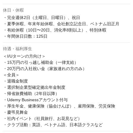
休日・休暇
・完全週休2日（土曜日、日曜日）、祝日

・夏季休暇、年末年始休暇、会社創立記念日、ベトナム旧正月

・有給休暇（10日〜20日、消化率8割以上）、特別休暇

・年間休日日数：125日
待遇・福利厚生
＜I/Uターンの方向け＞

・15万円の引っ越し補助金（一律支給）

・20万円の入社祝い金（家族連れの方のみ）

＜全員＞

・退職金制度

・選択制企業型確定拠出年金制度

・帰省旅費補助（2年目以降）

・Udemy Businessアカウント付与

・厚生年金、健康保険（協会けんぽ）、雇用保険、労災保険

・慶弔見舞金

・社内イベント（社員旅行、お花見など）

・クラブ活動：英語、ベトナム語、日本語クラスなど