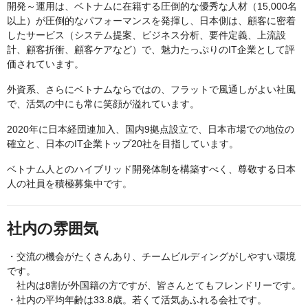
開発～運用は、ベトナムに在籍する圧倒的な優秀な人材（15,000名
以上）が圧倒的なパフォーマンスを発揮し、日本側は、顧客に密着
したサービス（システム提案、ビジネス分析、要件定義、上流設
計、顧客折衝、顧客ケアなど）で、魅力たっぷりのIT企業として評
価されています。
外資系、さらにベトナムならではの、フラットで風通しがよい社風
で、活気の中にも常に笑顔が溢れています。
2020年に日本経団連加入、国内9拠点設立で、日本市場での地位の
確立と、日本のIT企業トップ20社を目指しています。
ベトナム人とのハイブリッド開発体制を構築すべく、尊敬する日本
人の社員を積極募集中です。
社内の雰囲気
・交流の機会がたくさんあり、チームビルディングがしやすい環境
です。
社内は8割が外国籍の方ですが、皆さんとてもフレンドリーです。
・社内の平均年齢は33.8歳。若くて活気あふれる会社です。