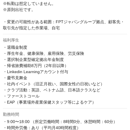
※転勤は想定していません。

※原則出社です。

・変更の可能性がある範囲：FPTジャパングループ拠点、顧客先・
取引先が指定した作業場、自宅
福利厚生
・退職金制度

・厚生年金、健康保険、雇用保険、労災保険

・選択制企業型確定拠出年金制度

・帰省旅費補助8万円（2年目以降）

・Linkedin Learningアカウント付与

・慶弔見舞金

・社内イベント（旧正月祝い、国際女性の日祝いなど）

・クラブ活動：英語、ベトナム語、日本語クラスなど

・ファーストコール

・EAP（事業場外産業保健スタッフ等によるケア）
勤務時間
・9:00〜18:00 （所定労働時間：8時間0分、休憩時間：60分）

・時間外労働：あり（平均月40時間程度）