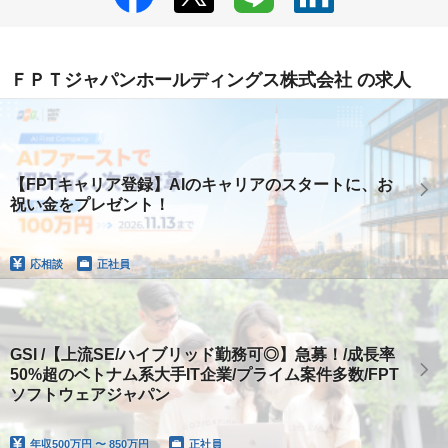
ＦＰＴジャパンホールディングス株式会社 の求人
【FPTキャリア登録】AIのキャリアのスタートに、お
祝い金をプレゼント！
応相談
正社員
GSI /【上流SE/ハイブリッド勤務可◎】急募！/成長率
50%超のベトナム系大手IT企業/プライム案件多数/FPT
ソフトウェアジャパン
年収
500万円 〜 850万円
正社員