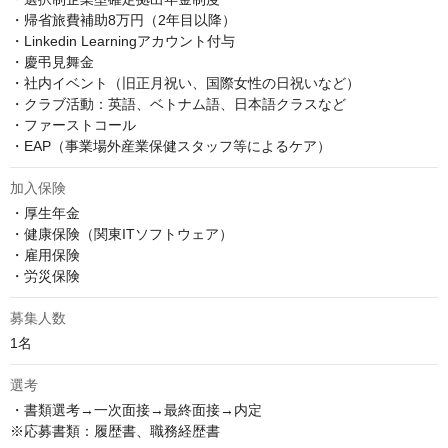
・帰省旅費補助8万円（2年目以降）

・Linkedin Learningアカウント付与

・慶弔見舞金

・社内イベント（旧正月祝い、国際女性の日祝いなど）

・クラブ活動：英語、ベトナム語、日本語クラスなど

・ファーストコール

・EAP（事業場外産業保健スタッフ等によるケア）
加入保険
・厚生年金

・健康保険（関東ITソフトウェア）

・雇用保険

・労災保険
募集人数
1名
選考
・書類選考→一次面接→最終面接→内定 

※応募書類：履歴書、職務経歴書