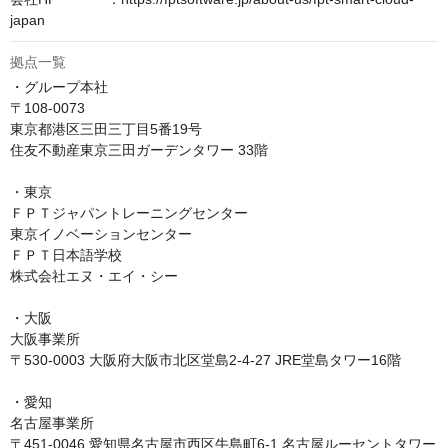
japan
拠点一覧
・グループ本社

〒108-0073

東京都港区三田三丁目5番19号

住友不動産東京三田ガーデンタワー 33階

・東京

ＦＰＴジャパントレーニングセンター

東京イノベーションセンター

ＦＰＴ日本語学校

株式会社エヌ・エイ・シー

・大阪

大阪事業所

〒530-0003 大阪府大阪市北区堂島2-4-27 JRE堂島タワー16階

・愛知

名古屋事業所

〒451-0046 愛知県名古屋市西区牛島町6-1 名古屋ルーセントタワー