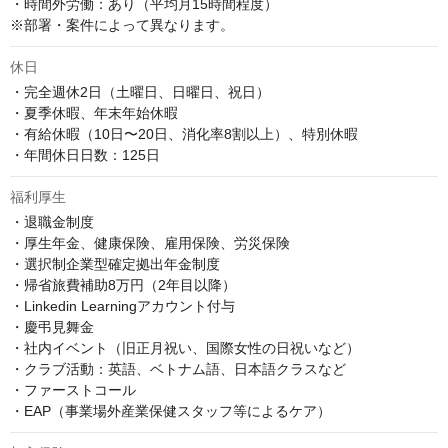
・時間外労働：あり（平均月15時間程度）

※部署・案件によって異なります。
休日
・完全週休2日（土曜日、日曜日、祝日）

・夏季休暇、年末年始休暇

・有給休暇（10日〜20日、消化率8割以上）、特別休暇

・年間休日日数：125日
福利厚生
・退職金制度

・厚生年金、健康保険、雇用保険、労災保険

・選択制企業型確定拠出年金制度

・帰省旅費補助8万円（2年目以降）

・Linkedin Learningアカウント付与

・慶弔見舞金

・社内イベント（旧正月祝い、国際女性の日祝いなど）

・クラブ活動：英語、ベトナム語、日本語クラスなど

・ファーストコール

・EAP（事業場外産業保健スタッフ等によるケア）