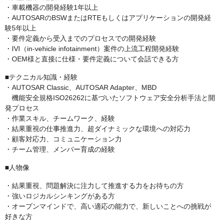
・車載機器の開発経験1年以上
・AUTOSARのBSWまたはRTEもしくはアプリケーションの開発経
験5年以上
・要件定義から受入までのプロセスでの開発経験
・IVI（in-vehicle infotainment）案件の上流工程開発経験
・OEM様と直接に仕様・要件定義について会話できる方
■テクニカル知識・経験
・AUTOSAR Classic、AUTOSAR Adapter、MBD
機能安全規格ISO26262に基づいたソフトウェア安全分析手法と開
発プロセス
・作業スキル、チームワーク、経験
・結果重視の仕事推進力、超ダイナミックな環境への対応力
・顧客対応力、コミュニケーション力
・チーム管理、メンバー育成の経験
■人物像
・結果重視、問題解決に注力して推進する力をお待ちの方
・強いロジカルシンキングがある方
・オープンマインドで、高い適応の能力で、新しいことへの挑戦が
好きな方