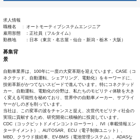
求人情報
職種名 : オートモーティブシステムエンジニア
雇用形態 ：正社員（フルタイム）
勤務地 ：日本（東京・名古屋・仙台・新潟・栃木・大阪）
募集背
景
自動車業界は、100年に一度の大変革期を迎えています。CASE（コ
ネクテッド、自動運転、シェアリング、電動化）をキーワードに、
技術革新がかつてないスピードで進んでいます。特にコネクテッド
カー、自動運転、電動化の分野は、私たちのモビリティ体験を大き
く変える可能性を秘めており、世界中の自動車メーカー、サプライ
ヤーがしのぎを削っています。
当社は、この変革の波をチャンスと捉え、次世代モビリティ社会の
実現に貢献するため、研究開発に積極的に投資しています。
CDC（コックピットドメインコントローラー）、IVI（車載情報エン
ターテイメント）、AUTOSAR、ECU（電子制御ユニット）、
MBD、クラウド接続車、EV-BMS（電池管理システム）、ADASな