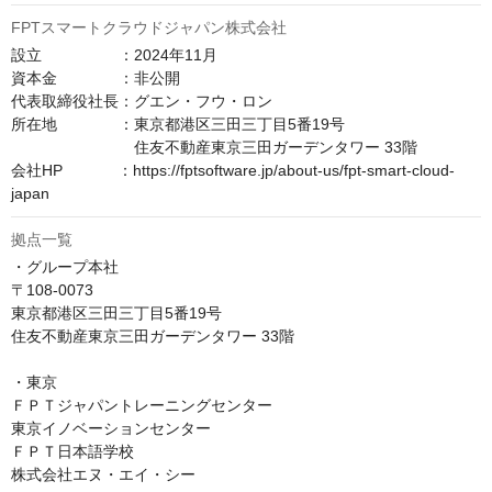
FPTスマートクラウドジャパン株式会社
設立　　　　　：2024年11月

資本金　　　　：非公開

代表取締役社長：グエン・フウ・ロン

所在地　　　　：東京都港区三田三丁目5番19号

　　　　　　　　住友不動産東京三田ガーデンタワー 33階

会社HP　　　  ：https://fptsoftware.jp/about-us/fpt-smart-cloud-
japan
拠点一覧
・グループ本社

〒108-0073

東京都港区三田三丁目5番19号

住友不動産東京三田ガーデンタワー 33階

・東京

ＦＰＴジャパントレーニングセンター

東京イノベーションセンター

ＦＰＴ日本語学校

株式会社エヌ・エイ・シー
