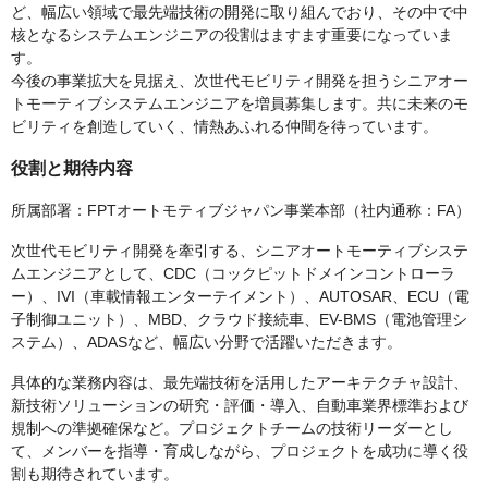
ど、幅広い領域で最先端技術の開発に取り組んでおり、その中で中
核となるシステムエンジニアの役割はますます重要になっていま
す。
今後の事業拡大を見据え、次世代モビリティ開発を担うシニアオー
トモーティブシステムエンジニアを増員募集します。共に未来のモ
ビリティを創造していく、情熱あふれる仲間を待っています。
役割と期待内容
所属部署：FPTオートモティブジャパン事業本部（社内通称：FA）
次世代モビリティ開発を牽引する、シニアオートモーティブシステ
ムエンジニアとして、CDC（コックピットドメインコントローラ
ー）、IVI（車載情報エンターテイメント）、AUTOSAR、ECU（電
子制御ユニット）、MBD、クラウド接続車、EV-BMS（電池管理シ
ステム）、ADASなど、幅広い分野で活躍いただきます。
具体的な業務内容は、最先端技術を活用したアーキテクチャ設計、
新技術ソリューションの研究・評価・導入、自動車業界標準および
規制への準拠確保など。プロジェクトチームの技術リーダーとし
て、メンバーを指導・育成しながら、プロジェクトを成功に導く役
割も期待されています。