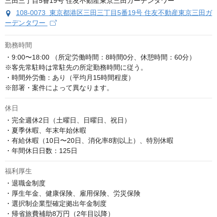
108-0073 東京都港区三田三丁目5番19号 住友不動産東京三田ガ
ーデンタワー
勤務時間
・9:00〜18:00 （所定労働時間：8時間0分、休憩時間：60分）

※客先常駐時は常駐先の所定勤務時間に従う。

・時間外労働：あり（平均月15時間程度）

※部署・案件によって異なります。
休日
・完全週休2日（土曜日、日曜日、祝日）

・夏季休暇、年末年始休暇

・有給休暇（10日〜20日、消化率8割以上）、特別休暇

・年間休日日数：125日
福利厚生
・退職金制度

・厚生年金、健康保険、雇用保険、労災保険

・選択制企業型確定拠出年金制度

・帰省旅費補助8万円（2年目以降）
