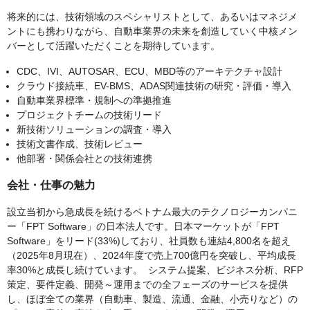
将来的には、技術領域のスペシャリストとして、あるいはマネジメ
ントにも携わりながら、自動車業界の未来を創造していく中核メン
バーとして活躍いただくことを期待しています。
CDC、IVI、AUTOSAR、ECU、MBD等のアーキテクチャ設計
クラウド接続車、EV-BMS、ADAS関連技術の研究・評価・導入
自動車業界標準・規制への準拠推進
プロジェクトチームの技術リード
新技術ソリューションの調査・導入
技術文書作成、技術レビュー
他部署・関係会社との技術連携
会社・仕事の魅力
設立当初から急成長を続けるベトナム最大のテクノロジーカンパニ
ー「FPT Software」の日本法人です。日本マーケットが「FPT
Software」をリード(33%)しており、社員数も連結4,800名を超え
（2025年8月現在）、2024年度で売上700億円を突破し、平均成長
率30%と成長し続けています。 システム提案、ビジネス分析、RFP
策定、要件定義、開発～運用までの全フェーズのサービスを提供
し、ほぼ全ての業界（自動車、製造、流通、金融、小売りなど）の