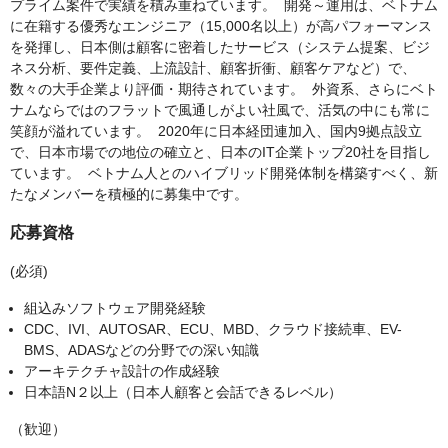
プライム案件で実績を積み重ねています。 開発～運用は、ベトナム
に在籍する優秀なエンジニア（15,000名以上）が高パフォーマンス
を発揮し、日本側は顧客に密着したサービス（システム提案、ビジ
ネス分析、要件定義、上流設計、顧客折衝、顧客ケアなど）で、
数々の大手企業より評価・期待されています。 外資系、さらにベト
ナムならではのフラットで風通しがよい社風で、活気の中にも常に
笑顔が溢れています。 2020年に日本経団連加入、国内9拠点設立
で、日本市場での地位の確立と、日本のIT企業トップ20社を目指し
ています。 ベトナム人とのハイブリッド開発体制を構築すべく、新
たなメンバーを積極的に募集中です。
応募資格
(必須)
組込みソフトウェア開発経験
CDC、IVI、AUTOSAR、ECU、MBD、クラウド接続車、EV-
BMS、ADASなどの分野での深い知識
アーキテクチャ設計の作成経験
日本語N２以上（日本人顧客と会話できるレベル）
（歓迎）