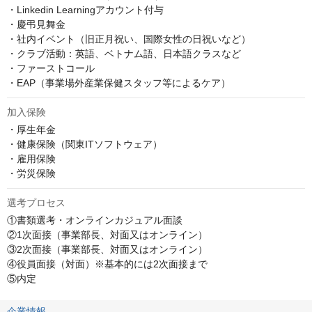
・Linkedin Learningアカウント付与

・慶弔見舞金

・社内イベント（旧正月祝い、国際女性の日祝いなど）

・クラブ活動：英語、ベトナム語、日本語クラスなど

・ファーストコール

・EAP（事業場外産業保健スタッフ等によるケア）
加入保険
・厚生年金

・健康保険（関東ITソフトウェア）

・雇用保険

・労災保険
選考プロセス
①書類選考・オンラインカジュアル面談

②1次面接（事業部長、対面又はオンライン）

③2次面接（事業部長、対面又はオンライン）

④役員面接（対面）※基本的には2次面接まで

⑤内定
企業情報