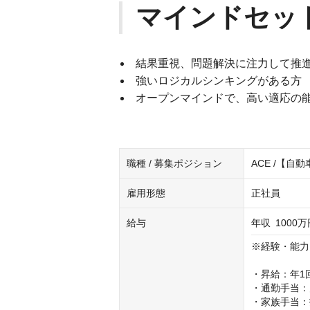
マインドセッ
結果重視、問題解決に注力して推
強いロジカルシンキングがある方
オープンマインドで、高い適応の
職種 / 募集ポジション
ACE /【
雇用形態
正社員
給与
年収
1000万
※経験・能力
・昇給：年1回
・通勤手当：
・家族手当：