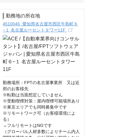
勤務地の所在地
4510046 愛知県名古屋市西区牛島町６
−１ 名古屋ルーセントタワー11F
勤務場所：FPTの名古屋事業所　又は近
郊のお客様先

※転勤は当面想定していません

※受動喫煙対策：屋内喫煙可能場所あり

※東京エリアでも同時募集中です

※リモートワーク可（お客様環境によ
る）

→フルリモートはNGです

（グローバル人材多数によりチーム内人