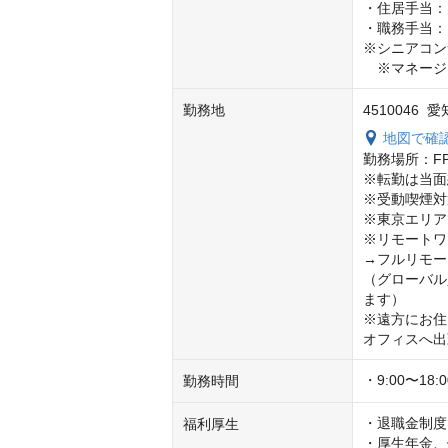
・住居手当：
・職務手当：

※シニアコン
　※マネージ
勤務地
4510046
地図で確
勤務場所：F
※転勤は当面
※受動喫煙対
※東京エリア
※リモートワ
→フルリモー
（グローバル
ます）

※遠方にお住
オフィスへ出
・9:00〜1
勤務時間
・退職金制度

福利厚生
・厚生年金、