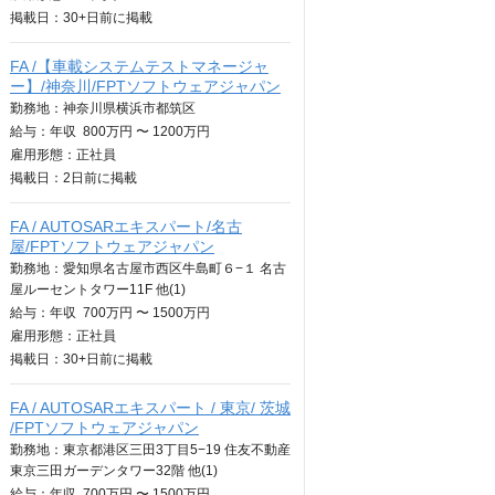
掲載日：
30+日
前に掲載
FA /【車載システムテストマネージャ
ー】/神奈川/FPTソフトウェアジャパン
勤務地：神奈川県横浜市都筑区
給与：
年収
800万円 〜 1200万円
雇用形態：正社員
掲載日：
2日
前に掲載
FA / AUTOSARエキスパート/名古
屋/FPTソフトウェアジャパン
勤務地：愛知県名古屋市西区牛島町６−１ 名古
屋ルーセントタワー11F 他(1)
給与：
年収
700万円 〜 1500万円
雇用形態：正社員
掲載日：
30+日
前に掲載
FA / AUTOSARエキスパート / 東京/ 茨城
/FPTソフトウェアジャパン
勤務地：東京都港区三田3丁目5−19 住友不動産
東京三田ガーデンタワー32階 他(1)
給与：
年収
700万円 〜 1500万円