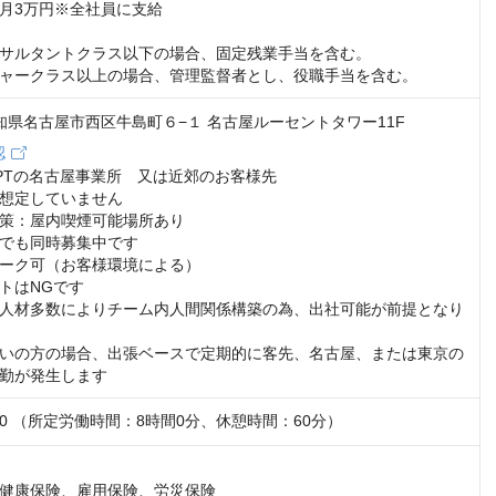
月3万円※全社員に支給

サルタントクラス以下の場合、固定残業手当を含む。

ャークラス以上の場合、管理監督者とし、役職手当を含む。
 愛知県名古屋市西区牛島町６−１ 名古屋ルーセントタワー11F
認
PTの名古屋事業所　又は近郊のお客様先

想定していません

策：屋内喫煙可能場所あり

でも同時募集中です

ーク可（お客様環境による）

トはNGです

人材多数によりチーム内人間関係構築の為、出社可能が前提となり
いの方の場合、出張ベースで定期的に客先、名古屋、または東京の
勤が発生します
8:00 （所定労働時間：8時間0分、休憩時間：60分）
健康保険、雇用保険、労災保険
