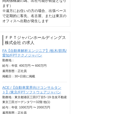
間関係構築の為、出社可能が前提となり
ます）

※遠方にお住いの方の場合、出張ベース
で定期的に客先、名古屋、または東京の
オフィスへ出勤が発生します
ＦＰＴジャパンホールディングス
株式会社 の求人
FA【自動車解析エンジニア】/栃木/群馬/
愛知/FPTテクノジャパン
勤務地：
給与：
年収
400万円 〜 600万円
雇用形態：正社員
掲載日：
30+日
前に掲載
ACE /【自動車業界向けコンサルタン
ト】/東京/FPTソフトウェアジャパン
勤務地：東京都港区三田3丁目5−19 住友不動産
東京三田ガーデンタワー32階 他(1)
給与：
年収
1000万円 〜 2000万円
雇用形態：正社員