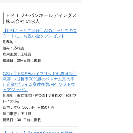
ＦＰＴジャパンホールディングス
株式会社 の求人
【FPTキャリア登録】AIのキャリアのス
タートに、お祝い金をプレゼント！
勤務地：
給与：
応相談
雇用形態：正社員
掲載日：
30+日
前に掲載
GSI /【上流SE/ハイブリッド勤務可◎】
急募！/成長率50%超のベトナム系大手
IT企業/プライム案件多数/FPTソフトウ
ェアジャパン
勤務地：東京都港区芝公園1-7-6 KDX浜松町プ
レイス6階
給与：
年収
500万円 〜 850万円
雇用形態：正社員
掲載日：
30+日
前に掲載