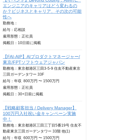
【イベント】Beyond Coding：AI時代、
エンジニアのキャリアはどう変わるの
か？ビジネスとキャリア、その次の可能
性へ
勤務地：
給与：
応相談
雇用形態：正社員
掲載日：
10日
前に掲載
【FAI-AIP】AIプロダクトマネージャー/
東京/FPTソフトウェアジャパン
勤務地：東京都港区三田3-5-9 住友不動産東京
三田ガーデンタワー 33F
給与：
年収
800万円 〜 1500万円
雇用形態：正社員
掲載日：
30+日
前に掲載
【戦略顧客担当 / Delivery Manager】
100万円入社祝い金キャンペーン実施
中！
勤務地：東京都港区三田三丁目5番19号 住友不
動産東京三田ガーデンタワー 33階 他(1)
給与：
年収
600万円 〜 1500万円