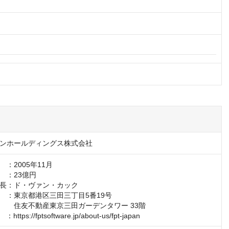
ンホールディングス株式会社
：2005年11月

：23億円

長：ド・ヴァン・カック

　：東京都港区三田三丁目5番19号

　　住友不動産東京三田ガーデンタワー 33階

tps://fptsoftware.jp/about-us/fpt-japan