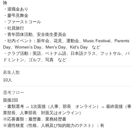
険

・退職金あり

・慶弔見舞金

・ファーストコール

・社員旅行

・青年団体活動、安全衛生委員会

・社内イベント：新年会、花見、運動会、Music Festival、Parents 
Day、Women’s Day、Men’s Day、Kid’s Day　など　

・クラブ活動：英語、ベトナム語、日本語クラス、フットサル、バ
ドミントン、ゴルフ、写真　など
募集人数
10人
選考フロー
面接2回

・書類選考 → 1次面接（人事、部長　オンライン）→ 最終面接（事
業部長、人事部長　対面又はオンライン）

※応募書類：履歴書、業務経歴書

※適性検査（性格、人柄及び知的能力のテスト）：有