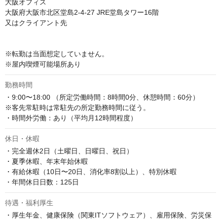
大阪オフィス

大阪府大阪市北区堂島2-4-27 JRE堂島タワー16階

又はクライアント先 

※転勤は当面想定していません。

※屋内喫煙可能場所あり
勤務時間
・9:00〜18:00 （所定労働時間：8時間0分、休憩時間：60分）

※客先常駐時は常駐先の所定勤務時間に従う。

・時間外労働：あり（平均月12時間程度）
休日・休暇
・完全週休2日（土曜日、日曜日、祝日）

・夏季休暇、年末年始休暇

・有給休暇（10日〜20日、消化率8割以上）、特別休暇

・年間休日日数：125日
待遇・福利厚生
・厚生年金、健康保険（関東ITソフトウェア）、雇用保険、労災保