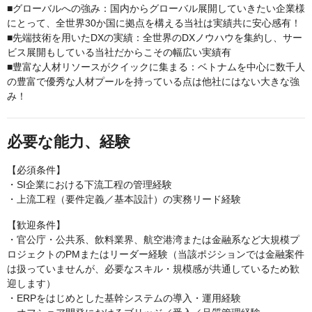
■グローバルへの強み：国内からグローバル展開していきたい企業様
にとって、全世界30か国に拠点を構える当社は実績共に安心感有！
■先端技術を用いたDXの実績：全世界のDXノウハウを集約し、サー
ビス展開もしている当社だからこその幅広い実績有
■豊富な人材リソースがクイックに集まる：ベトナムを中心に数千人
の豊富で優秀な人材プールを持っている点は他社にはない大きな強
み！
必要な能力、経験
【必須条件】
・SI企業における下流工程の管理経験
・上流工程（要件定義／基本設計）の実務リード経験
【歓迎条件】
・官公庁・公共系、飲料業界、航空港湾または金融系など大規模プ
ロジェクトのPMまたはリーダー経験（当該ポジションでは金融案件
は扱っていませんが、必要なスキル・規模感が共通しているため歓
迎します）
・ERPをはじめとした基幹システムの導入・運用経験