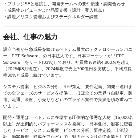
・ブリッジSEと連携し、開発チームへの要件伝達・認識合わせ
・成果物レビューおよび品質支援（設計・受入観点）
・課題／リスク管理およびステークホルダー調整
会社、仕事の魅力
設立当初から急成長を続けるベトナム最大のテクノロジーカンパニ
ー「FPT Software」の日本法人です。日本マーケットが「FPT
Software」をリード(33%)しており、社員数も連結4,800名を超え
（2025年8月現在）、2024年度で売上700億円を突破し、平均成長
率30%と成長し続けています。
システム提案、ビジネス分析、RFP策定、要件定義、開発～運用ま
での全フェーズのサービスを提供し、ほぼ全ての業界（自動車、製
造、流通、金融、小売りなど）のプライム案件で実績を積み重ねて
います。
開発～運用は、ベトナムに在籍する圧倒的な優秀な人材（15,000名
以上）が圧倒的なパフォーマンスを発揮し、日本側は、顧客に密着
したサービス（システム提案、ビジネス分析、要件定義、上流設
計、顧客折衝、顧客ケアなど）で、魅力たっぷりのIT企業として評