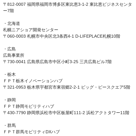
〒812-0007 福岡県福岡市博多区東比恵3-1-2 東比恵ビジネスセンタ
ー7階

・北海道

札幌ニアショア開発センター

〒060-0003 札幌市中央区北3条西4-1 D-LIFEPLACE札幌10階

・広島

広島事業所

〒730-0041 広島県広島市中区小町3-25 三共広島ビル7階

・栃木

ＦＰＴ栃木イノベーションハブ

〒321-0953 栃木県宇都宮市東宿郷2-2-1 ビッグ・ビースクエア5階

・静岡

ＦＰＴ静岡モビリティハブ

〒430-7790 静岡県浜松市中区板屋町111-2 浜松アクトタワー11階

・群馬

ＦＰＴ群馬モビリティDXハブ
