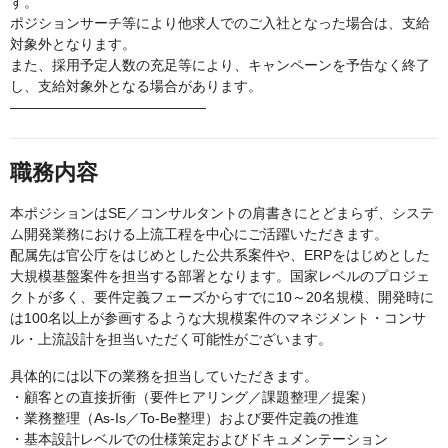
す。
ポジションサーチ等により他求人でのご入社となった場合は、支給
対象外となります。
また、採用予定人数の充足等により、キャンペーンを予告なく終了
し、支給対象外となる場合があります。
――――――――――――――
職務内容
本ポジションはSE／コンサルタントの肩書きにとどまらず、システ
ム開発業務における上流工程を中心にご活躍いただきます。
配属先は官公庁をはじめとした公共系案件や、ERPをはじめとした
大規模基盤案件を担当する部署となります。国家レベルのプロジェ
クトが多く、要件定義フェーズからすでに10～20名規模、開発時に
は100名以上が参画するような大規模案件のマネジメント・コンサ
ル・上流設計を担当いただく可能性がございます。
具体的には以下の業務を担当していただきます。
・顧客との直接折衝（要件ヒアリング／課題整理／提案）
・業務整理（As-Is／To-Be整理）および要件定義の推進
・基本設計レベルでの仕様策定およびドキュメンテーション