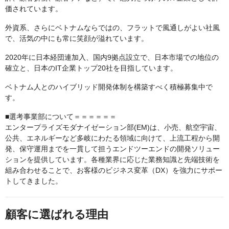
価されています。
外資系、さらにベトナムならではの、フラットで風通しがよい社風
で、活気の中にも常に笑顔が溢れています。
2020年に日本経団連加入、国内9拠点設立で、日本市場での地位の
確立と、日本のIT企業トップ20社を目指しています。
ベトナム人とのハイブリッド開発体制を構築すべく積極募集中で
す。
■選考事業部について＝＝＝＝＝＝
エンタープライズモダナイゼーション部(EM)は、小売、航空宇宙、
公共、エネルギーなど多岐にわたる領域に向けて、上流工程から開
発、保守運用までを一貫して担うエンドツーエンドの開発ソリュー
ションを提供しています。各種業界に応じた業務知識と先端技術を
組み合わせることで、お客様のビジネス変革（DX）を強力にサポー
トしてきました。
顧客に選ばれる理由