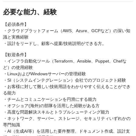
必要な能力、経験
【必須条件】
・クラウドプラットフォーム（AWS、Azure、GCPなど）の深い知
識と実務経験
・設計をリードし、顧客へ提案/技術説明ができる方。
【歓迎条件】
・インフラ自動化ツール（Terraform、Ansible、Puppet、Chefな
ど）の使用経験
・LinuxおよびWindowsサーバーの管理経験
・SI（システムインテグレーション）会社でのプロジェクト経験
・お客様に対して難しい技術用語をわかりやすく伝えることができ
る能力
・チームとコミュニケーションを円滑にする能力
・オフショア(海外)の部隊を活用した経験がある方
・高度な問題解決スキルとトラブルシューティング能力
・ネットワーク、サーバー、ストレージ、セキュリティいずれかの
専門知識
・AI（生成AI等）を活用した要件整理、ドキュメント作成、設計支