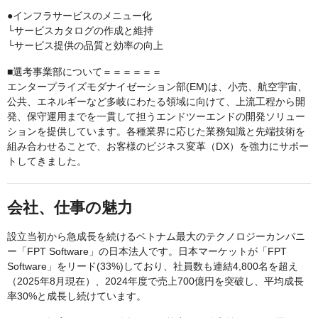
●インフラサービスのメニュー化
└サービスカタログの作成と維持
└サービス提供の品質と効率の向上
■選考事業部について＝＝＝＝＝＝
エンタープライズモダナイゼーション部(EM)は、小売、航空宇宙、
公共、エネルギーなど多岐にわたる領域に向けて、上流工程から開
発、保守運用までを一貫して担うエンドツーエンドの開発ソリュー
ションを提供しています。各種業界に応じた業務知識と先端技術を
組み合わせることで、お客様のビジネス変革（DX）を強力にサポー
トしてきました。
会社、仕事の魅力
設立当初から急成長を続けるベトナム最大のテクノロジーカンパニ
ー「FPT Software」の日本法人です。日本マーケットが「FPT
Software」をリード(33%)しており、社員数も連結4,800名を超え
（2025年8月現在）、2024年度で売上700億円を突破し、平均成長
率30%と成長し続けています。