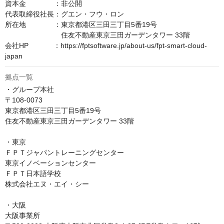
資本金　　　　：非公開

代表取締役社長：グエン・フウ・ロン

所在地　　　　：東京都港区三田三丁目5番19号

　　　　　　　　住友不動産東京三田ガーデンタワー 33階

会社HP　　　  ：https://fptsoftware.jp/about-us/fpt-smart-cloud-
japan
拠点一覧
・グループ本社

〒108-0073

東京都港区三田三丁目5番19号

住友不動産東京三田ガーデンタワー 33階

・東京

ＦＰＴジャパントレーニングセンター

東京イノベーションセンター

ＦＰＴ日本語学校

株式会社エヌ・エイ・シー

・大阪

大阪事業所
