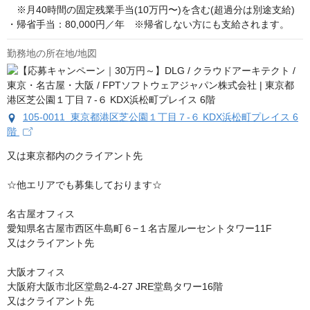
　※月40時間の固定残業手当(10万円〜)を含む(超過分は別途支給)

・帰省手当：80,000円／年　※帰省しない方にも支給されます。
勤務地の所在地/地図
105-0011 東京都港区芝公園１丁目７-６ KDX浜松町プレイス 6
階
又は東京都内のクライアント先

☆他エリアでも募集しております☆

名古屋オフィス

愛知県名古屋市西区牛島町６−１名古屋ルーセントタワー11F

又はクライアント先 

大阪オフィス

大阪府大阪市北区堂島2-4-27 JRE堂島タワー16階

又はクライアント先 
