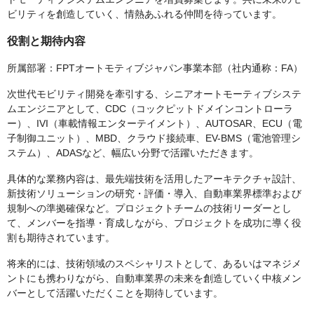
ビリティを創造していく、情熱あふれる仲間を待っています。
役割と期待内容
所属部署：FPTオートモティブジャパン事業本部（社内通称：FA）
次世代モビリティ開発を牽引する、シニアオートモーティブシステ
ムエンジニアとして、CDC（コックピットドメインコントローラ
ー）、IVI（車載情報エンターテイメント）、AUTOSAR、ECU（電
子制御ユニット）、MBD、クラウド接続車、EV-BMS（電池管理シ
ステム）、ADASなど、幅広い分野で活躍いただきます。
具体的な業務内容は、最先端技術を活用したアーキテクチャ設計、
新技術ソリューションの研究・評価・導入、自動車業界標準および
規制への準拠確保など。プロジェクトチームの技術リーダーとし
て、メンバーを指導・育成しながら、プロジェクトを成功に導く役
割も期待されています。
将来的には、技術領域のスペシャリストとして、あるいはマネジメ
ントにも携わりながら、自動車業界の未来を創造していく中核メン
バーとして活躍いただくことを期待しています。