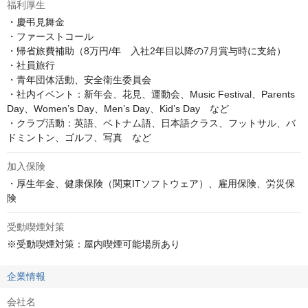
福利厚生
・慶弔見舞金

・ファーストコール

・帰省旅費補助（8万円/年　入社2年目以降の7月賞与時に支給）

・社員旅行

・青年団体活動、安全衛生委員会

・社内イベント：新年会、花見、運動会、Music Festival、Parents 
Day、Women’s Day、Men’s Day、Kid’s Day　など　

・クラブ活動：英語、ベトナム語、日本語クラス、フットサル、バ
ドミントン、ゴルフ、写真　など
加入保険
・厚生年金、健康保険（関東ITソフトウェア）、雇用保険、労災保
険
受動喫煙対策
※受動喫煙対策：屋内喫煙可能場所あり
企業情報
会社名