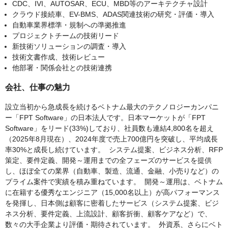
CDC、IVI、AUTOSAR、ECU、MBD等のアーキテクチャ設計
クラウド接続車、EV-BMS、ADAS関連技術の研究・評価・導入
自動車業界標準・規制への準拠推進
プロジェクトチームの技術リード
新技術ソリューションの調査・導入
技術文書作成、技術レビュー
他部署・関係会社との技術連携
会社、仕事の魅力
設立当初から急成長を続けるベトナム最大のテクノロジーカンパニ
ー「FPT Software」の日本法人です。日本マーケットが「FPT
Software」をリード(33%)しており、社員数も連結4,800名を超え
（2025年8月現在）、2024年度で売上700億円を突破し、平均成長
率30%と成長し続けています。 システム提案、ビジネス分析、RFP
策定、要件定義、開発～運用までの全フェーズのサービスを提供
し、ほぼ全ての業界（自動車、製造、流通、金融、小売りなど）の
プライム案件で実績を積み重ねています。 開発～運用は、ベトナム
に在籍する優秀なエンジニア（15,000名以上）が高パフォーマンス
を発揮し、日本側は顧客に密着したサービス（システム提案、ビジ
ネス分析、要件定義、上流設計、顧客折衝、顧客ケアなど）で、
数々の大手企業より評価・期待されています。 外資系、さらにベト