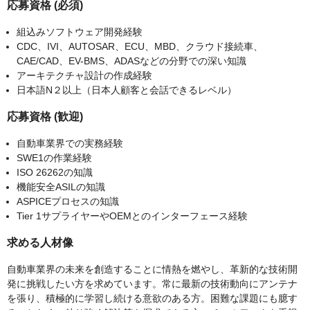
応募資格 (必須)
組込みソフトウェア開発経験
CDC、IVI、AUTOSAR、ECU、MBD、クラウド接続車、
CAE/CAD、EV-BMS、ADASなどの分野での深い知識
アーキテクチャ設計の作成経験
日本語N２以上（日本人顧客と会話できるレベル）
応募資格 (歓迎)
自動車業界での実務経験
SWE1の作業経験
ISO 26262の知識
機能安全ASILの知識
ASPICEプロセスの知識
Tier 1サプライヤーやOEMとのインターフェース経験
求める人材像
自動車業界の未来を創造することに情熱を燃やし、革新的な技術開
発に挑戦したい方を求めています。常に最新の技術動向にアンテナ
を張り、積極的に学習し続ける意欲のある方。困難な課題にも臆す