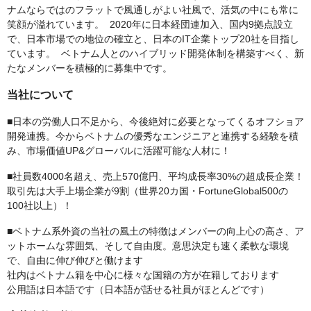
ナムならではのフラットで風通しがよい社風で、活気の中にも常に
笑顔が溢れています。 2020年に日本経団連加入、国内9拠点設立
で、日本市場での地位の確立と、日本のIT企業トップ20社を目指し
ています。 ベトナム人とのハイブリッド開発体制を構築すべく、新
たなメンバーを積極的に募集中です。
当社について
■日本の労働人口不足から、今後絶対に必要となってくるオフショア
開発連携。今からベトナムの優秀なエンジニアと連携する経験を積
み、市場価値UP&グローバルに活躍可能な人材に！
■社員数4000名超え、売上570億円、平均成長率30%の超成長企業！
取引先は大手上場企業が9割（世界20カ国・FortuneGlobal500の
100社以上）！
■ベトナム系外資の当社の風土の特徴はメンバーの向上心の高さ、ア
ットホームな雰囲気、そして自由度。意思決定も速く柔軟な環境
で、自由に伸び伸びと働けます
社内はベトナム籍を中心に様々な国籍の方が在籍しております
公用語は日本語です（日本語が話せる社員がほとんどです）