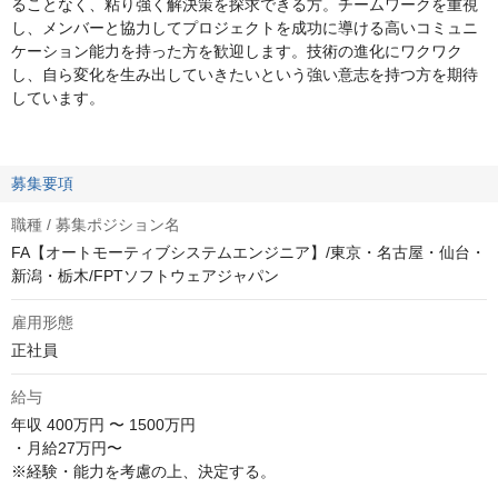
ることなく、粘り強く解決策を探求できる方。チームワークを重視
し、メンバーと協力してプロジェクトを成功に導ける高いコミュニ
ケーション能力を持った方を歓迎します。技術の進化にワクワク
し、自ら変化を生み出していきたいという強い意志を持つ方を期待
しています。
募集要項
職種 / 募集ポジション名
FA【オートモーティブシステムエンジニア】/東京・名古屋・仙台・
新潟・栃木/FPTソフトウェアジャパン
雇用形態
正社員
給与
年収
400万円 〜 1500万円
・月給27万円〜

※経験・能力を考慮の上、決定する。
