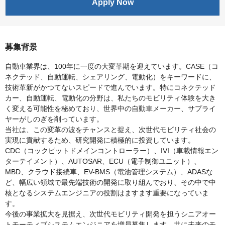
Apply Now
募集背景
自動車業界は、100年に一度の大変革期を迎えています。CASE（コ
ネクテッド、自動運転、シェアリング、電動化）をキーワードに、
技術革新がかつてないスピードで進んでいます。特にコネクテッド
カー、自動運転、電動化の分野は、私たちのモビリティ体験を大き
く変える可能性を秘めており、世界中の自動車メーカー、サプライ
ヤーがしのぎを削っています。
当社は、この変革の波をチャンスと捉え、次世代モビリティ社会の
実現に貢献するため、研究開発に積極的に投資しています。
CDC（コックピットドメインコントローラー）、IVI（車載情報エン
ターテイメント）、AUTOSAR、ECU（電子制御ユニット）、
MBD、クラウド接続車、EV-BMS（電池管理システム）、ADASな
ど、幅広い領域で最先端技術の開発に取り組んでおり、その中で中
核となるシステムエンジニアの役割はますます重要になっていま
す。
今後の事業拡大を見据え、次世代モビリティ開発を担うシニアオー
トモーティブシステムエンジニアを増員募集します。共に未来のモ