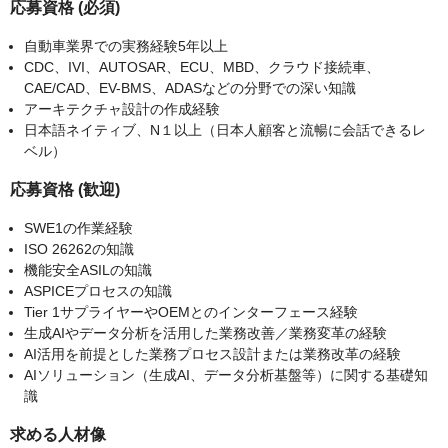
応募資格 (必須)
自動車業界での実務経験5年以上
CDC、IVI、AUTOSAR、ECU、MBD、クラウド接続車、
CAE/CAD、EV-BMS、ADASなどの分野での深い知識
アーキテクチャ設計の作成経験
日本語ネイティブ、N１以上（日本人顧客と流暢に会話できるレ
ベル）
応募資格 (歓迎)
SWE1の作業経験
ISO 26262の知識
機能安全ASILの知識
ASPICEプロセスの知識
Tier 1サプライヤーやOEMとのインターフェース経験
生成AIやデータ分析を活用した業務改善／業務変革の経験
AI活用を前提とした業務プロセス設計または業務改革の経験
AIソリューション（生成AI、データ分析基盤等）に関する基礎知
識
求める人材像