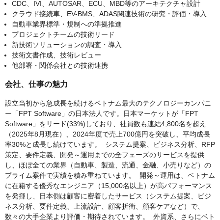
CDC、IVI、AUTOSAR、ECU、MBD等のアーキテクチャ設計
クラウド接続車、EV-BMS、ADAS関連技術の研究・評価・導入
自動車業界標準・規制への準拠推進
プロジェクトチームの技術リード
新技術ソリューションの調査・導入
技術文書作成、技術レビュー
他部署・関係会社との技術連携
会社、仕事の魅力
設立当初から急成長を続けるベトナム最大のテクノロジーカンパニ
ー「FPT Software」の日本法人です。日本マーケットが「FPT
Software」をリード(33%)しており、社員数も連結4,800名を超え
（2025年8月現在）、2024年度で売上700億円を突破し、平均成長
率30%と成長し続けています。 システム提案、ビジネス分析、RFP
策定、要件定義、開発～運用までの全フェーズのサービスを提供
し、ほぼ全ての業界（自動車、製造、流通、金融、小売りなど）の
プライム案件で実績を積み重ねています。 開発～運用は、ベトナム
に在籍する優秀なエンジニア（15,000名以上）が高パフォーマンス
を発揮し、日本側は顧客に密着したサービス（システム提案、ビジ
ネス分析、要件定義、上流設計、顧客折衝、顧客ケアなど）で、
数々の大手企業より評価・期待されています。 外資系、さらにベト