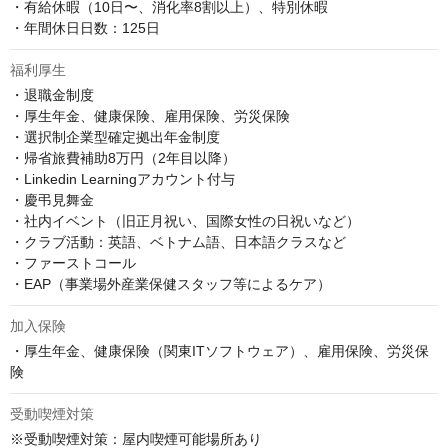
・有給休暇（10日〜、消化率8割以上）、特別休暇

・年間休日日数：125日
福利厚生
・退職金制度

・厚生年金、健康保険、雇用保険、労災保険

・選択制企業型確定拠出年金制度

・帰省旅費補助8万円（2年目以降）

・Linkedin Learningアカウント付与

・慶弔見舞金

・社内イベント（旧正月祝い、国際女性の日祝いなど）

・クラブ活動：英語、ベトナム語、日本語クラスなど

・ファーストコール

・EAP（事業場外産業保健スタッフ等によるケア）
加入保険
・厚生年金、健康保険（関東ITソフトウェア）、雇用保険、労災保
険
受動喫煙対策
※受動喫煙対策：屋内喫煙可能場所あり