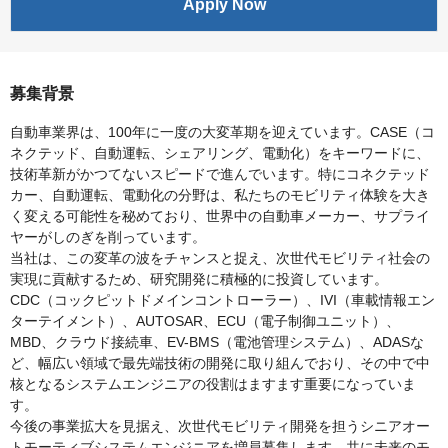
Apply Now
募集背景
自動車業界は、100年に一度の大変革期を迎えています。CASE（コ
ネクテッド、自動運転、シェアリング、電動化）をキーワードに、
技術革新がかつてないスピードで進んでいます。特にコネクテッド
カー、自動運転、電動化の分野は、私たちのモビリティ体験を大き
く変える可能性を秘めており、世界中の自動車メーカー、サプライ
ヤーがしのぎを削っています。
当社は、この変革の波をチャンスと捉え、次世代モビリティ社会の
実現に貢献するため、研究開発に積極的に投資しています。
CDC（コックピットドメインコントローラー）、IVI（車載情報エン
ターテイメント）、AUTOSAR、ECU（電子制御ユニット）、
MBD、クラウド接続車、EV-BMS（電池管理システム）、ADASな
ど、幅広い領域で最先端技術の開発に取り組んでおり、その中で中
核となるシステムエンジニアの役割はますます重要になっていま
す。
今後の事業拡大を見据え、次世代モビリティ開発を担うシニアオー
トモーティブシステムエンジニアを増員募集します。共に未来のモ