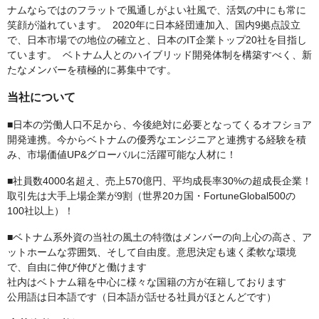
ナムならではのフラットで風通しがよい社風で、活気の中にも常に
笑顔が溢れています。 2020年に日本経団連加入、国内9拠点設立
で、日本市場での地位の確立と、日本のIT企業トップ20社を目指し
ています。 ベトナム人とのハイブリッド開発体制を構築すべく、新
たなメンバーを積極的に募集中です。
当社について
■日本の労働人口不足から、今後絶対に必要となってくるオフショア
開発連携。今からベトナムの優秀なエンジニアと連携する経験を積
み、市場価値UP&グローバルに活躍可能な人材に！
■社員数4000名超え、売上570億円、平均成長率30%の超成長企業！
取引先は大手上場企業が9割（世界20カ国・FortuneGlobal500の
100社以上）！
■ベトナム系外資の当社の風土の特徴はメンバーの向上心の高さ、ア
ットホームな雰囲気、そして自由度。意思決定も速く柔軟な環境
で、自由に伸び伸びと働けます
社内はベトナム籍を中心に様々な国籍の方が在籍しております
公用語は日本語です（日本語が話せる社員がほとんどです）