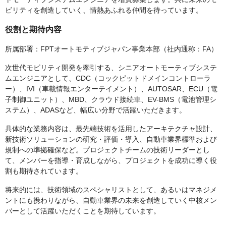
ビリティを創造していく、情熱あふれる仲間を待っています。
役割と期待内容
所属部署：FPTオートモティブジャパン事業本部（社内通称：FA）
次世代モビリティ開発を牽引する、シニアオートモーティブシステ
ムエンジニアとして、CDC（コックピットドメインコントローラ
ー）、IVI（車載情報エンターテイメント）、AUTOSAR、ECU（電
子制御ユニット）、MBD、クラウド接続車、EV-BMS（電池管理シ
ステム）、ADASなど、幅広い分野で活躍いただきます。
具体的な業務内容は、最先端技術を活用したアーキテクチャ設計、
新技術ソリューションの研究・評価・導入、自動車業界標準および
規制への準拠確保など。プロジェクトチームの技術リーダーとし
て、メンバーを指導・育成しながら、プロジェクトを成功に導く役
割も期待されています。
将来的には、技術領域のスペシャリストとして、あるいはマネジメ
ントにも携わりながら、自動車業界の未来を創造していく中核メン
バーとして活躍いただくことを期待しています。