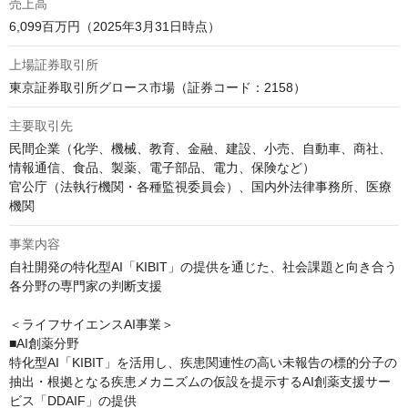
売上高
6,099百万円（2025年3月31日時点）
上場証券取引所
東京証券取引所グロース市場（証券コード：2158）
主要取引先
民間企業（化学、機械、教育、金融、建設、小売、自動車、商社、
情報通信、食品、製薬、電子部品、電力、保険など）

官公庁（法執行機関・各種監視委員会）、国内外法律事務所、医療
機関
事業内容
自社開発の特化型AI「KIBIT」の提供を通じた、社会課題と向き合う
各分野の専門家の判断支援

＜ライフサイエンスAI事業＞

■AI創薬分野

特化型AI「KIBIT」を活用し、疾患関連性の高い未報告の標的分子の
抽出・根拠となる疾患メカニズムの仮設を提示するAI創薬支援サー
ビス「DDAIF」の提供
