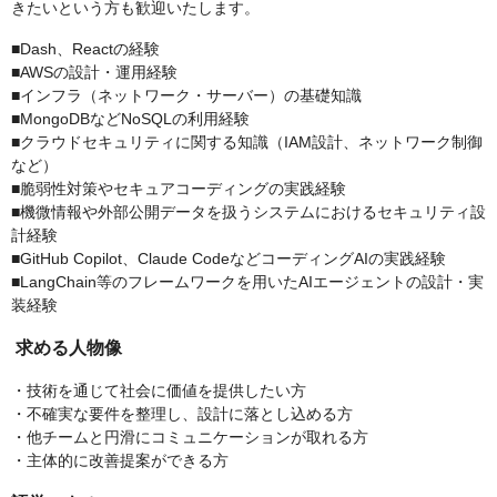
きたいという方も歓迎いたします。
■Dash、Reactの経験
■AWSの設計・運用経験
■インフラ（ネットワーク・サーバー）の基礎知識
■MongoDBなどNoSQLの利用経験
■クラウドセキュリティに関する知識（IAM設計、ネットワーク制御
など）
■脆弱性対策やセキュアコーディングの実践経験
■機微情報や外部公開データを扱うシステムにおけるセキュリティ設
計経験
■GitHub Copilot、Claude CodeなどコーディングAIの実践経験
■LangChain等のフレームワークを用いたAIエージェントの設計・実
装経験
求める人物像
・技術を通じて社会に価値を提供したい方
・不確実な要件を整理し、設計に落とし込める方
・他チームと円滑にコミュニケーションが取れる方
・主体的に改善提案ができる方