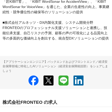
「匠KIBIT零」、「KIBIT WordSonar for AccidentView」、「KIBIT 
WordSonar for VoiceView」を通じた、企業の生産性の向上、事業継
続性・競争優位性の確保等のソリューションの提供

■株式会社アルネッツ・DX内製化支援、システム開発分野

FRONTEOのプロフェッショナル支援ソリューションと連携し、技
能伝承支援、自己リスクの予測、顧客の声の可視化による品質向上
等の多面的な価値向上を創出する、統合型DXソリューションの提供
【アプリケーションエンジニア】バックエンドおよびフロントエンド／経済安
全保障領域に特化したAIソリューション（経済安全保障統括部） をシェアしま
しょう
株式会社FRONTEO の求人