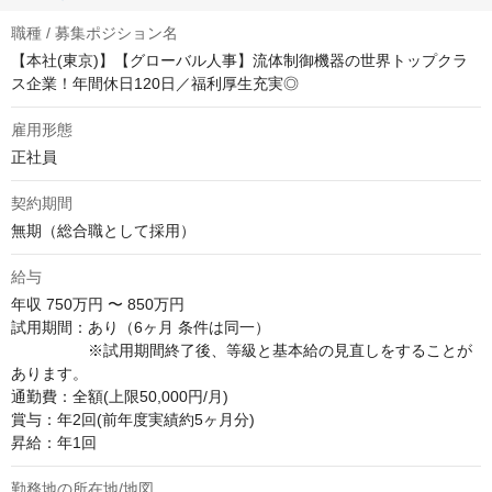
職種 / 募集ポジション名
【本社(東京)】【グローバル人事】流体制御機器の世界トップクラ
ス企業！年間休日120日／福利厚生充実◎
雇用形態
正社員
契約期間
無期（総合職として採用）
給与
年収
750万円 〜 850万円
試用期間：あり（6ヶ月 条件は同一）

　　　　　※試用期間終了後、等級と基本給の見直しをすることが
あります。

通勤費：全額(上限50,000円/月)

賞与：年2回(前年度実績約5ヶ月分)

昇給：年1回
勤務地の所在地/地図