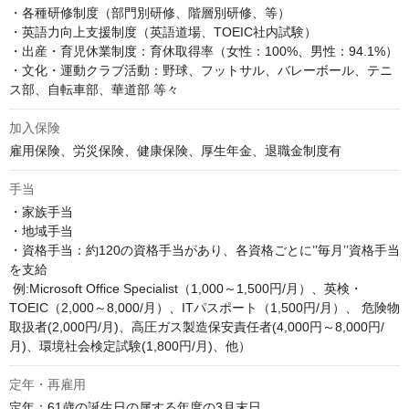
・各種研修制度（部門別研修、階層別研修、等）

・英語力向上支援制度（英語道場、TOEIC社内試験）

・出産・育児休業制度：育休取得率（女性：100%、男性：94.1%）

・文化・運動クラブ活動：野球、フットサル、バレーボール、テニ
ス部、自転車部、華道部 等々
加入保険
雇用保険、労災保険、健康保険、厚生年金、退職金制度有
手当
・家族手当

・地域手当

・資格手当：約120の資格手当があり、各資格ごとに’’毎月’’資格手当
を支給

 例:Microsoft Office Specialist（1,000～1,500円/月）、英検・
TOEIC（2,000～8,000/月）、ITパスポート（1,500円/月）、 危険物
取扱者(2,000円/月)、高圧ガス製造保安責任者(4,000円～8,000円/
月)、環境社会検定試験(1,800円/月)、他）
定年・再雇用
定年：61歳の誕生日の属する年度の3月末日
