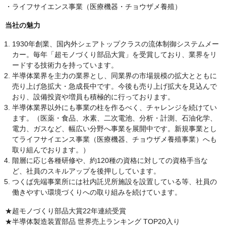
・ライフサイエンス事業（医療機器・チョウザメ養殖）
当社の魅力
1930年創業、国内外シェアトップクラスの流体制御システムメー
カー。毎年「超モノづくり部品大賞」を受賞しており、業界をリ
ードする技術力を持っています。
半導体業界を主力の業界とし、同業界の市場規模の拡大とともに
売り上げ急拡大・急成長中です。今後も売り上げ拡大を見込んで
おり、設備投資や増員も積極的に行っております。
半導体業界以外にも事業の柱を作るべく、チャレンジを続けてい
ます。（医薬・食品、水素、二次電池、分析・計測、石油化学、
電力、ガスなど、幅広い分野へ事業を展開中です。新規事業とし
てライフサイエンス事業（医療機器、チョウザメ養殖事業）へも
取り組んでおります。）
階層に応じ各種研修や、約120種の資格に対しての資格手当な
ど、社員のスキルアップを後押ししています。
つくば先端事業所には社内託児所施設を設置している等、社員の
働きやすい環境づくりへの取り組みを続けています。
★超モノづくり部品大賞22年連続受賞
★半導体製造装置部品 世界売上ランキング TOP20入り