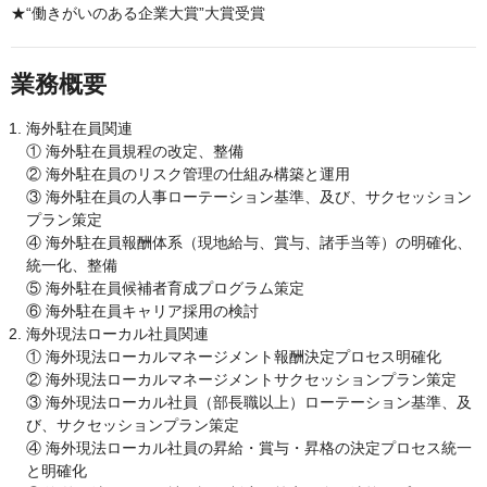
★“働きがいのある企業大賞”大賞受賞
業務概要
海外駐在員関連
① 海外駐在員規程の改定、整備
② 海外駐在員のリスク管理の仕組み構築と運用
③ 海外駐在員の人事ローテーション基準、及び、サクセッション
プラン策定
④ 海外駐在員報酬体系（現地給与、賞与、諸手当等）の明確化、
統一化、整備
⑤ 海外駐在員候補者育成プログラム策定
⑥ 海外駐在員キャリア採用の検討
海外現法ローカル社員関連
① 海外現法ローカルマネージメント報酬決定プロセス明確化
② 海外現法ローカルマネージメントサクセッションプラン策定
③ 海外現法ローカル社員（部長職以上）ローテーション基準、及
び、サクセッションプラン策定
④ 海外現法ローカル社員の昇給・賞与・昇格の決定プロセス統一
と明確化