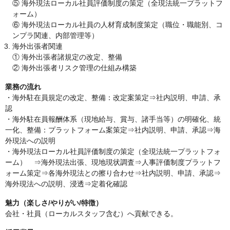
⑤ 海外現法ローカル社員評価制度の策定（全現法統一プラットフ
ォーム）
⑥ 海外現法ローカル社員の人材育成制度策定（職位・職能別、コ
ンプラ関連、内部管理等）
海外出張者関連
① 海外出張者諸規定の改定、整備
② 海外出張者リスク管理の仕組み構築
業務の流れ
・海外駐在員規定の改定、整備：改定案策定⇒社内説明、申請、承
認
・海外駐在員報酬体系（現地給与、賞与、諸手当等）の明確化、統
一化、整備：プラットフォーム案策定⇒社内説明、申請、承認⇒海
外現法への説明
・海外現法ローカル社員評価制度の策定（全現法統一プラットフォ
ーム） ⇒海外現法出張、現地現状調査⇒人事評価制度プラットフ
ォーム策定⇒各海外現法との擦り合わせ⇒社内説明、申請、承認⇒
海外現法への説明、浸透⇒定着化確認
魅力（楽しさ/やりがい/特徴）
会社・社員（ローカルスタッフ含む）へ貢献できる。