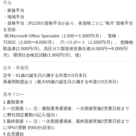
手当
・家族手当

・地域手当

・資格手当：約120の資格手当があり、各資格ごとに’’毎月’’資格手当
を支給

 例:Microsoft Office Specialist（1,000〜1,500円/月）、英検・
TOEIC（2,000〜8,000/月）、ITパスポート（1,500円/月）、 危険物
取扱者(2,000円/月)、高圧ガス製造保安責任者(4,000円〜8,000円/
月)、環境社会検定試験(1,800円/月)、他）
定年・再雇用
定年：61歳の誕生日の属する年度の3月末日

再雇用制度あり（最大69歳の誕生日の属する年度の3月末日）
選考フロー
1.書類選考

2.一次面接（← 注：書類選考通過後、一次面接実施2営業日前まで
に弊社指定書類の記入/提出）

3.最終面接（← 注：一次面接通過後、最終面接実施2営業日前まで
にSPIの受験 約65分(目安)）

4.合否通知
