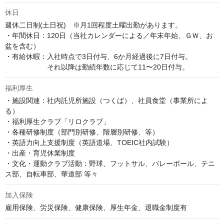
休日
週休二日制(土日祝)　※月1回程度土曜出勤があります。

・年間休日：120日（当社カレンダーによる／年末年始、ＧＷ、お
盆を含む）

・有給休暇：入社時点で3日付与、6か月経過後に7日付与。

　　　　　　それ以降は勤続年数に応じて11〜20日付与。
福利厚生
・施設関連：社内託児所施設（つくば）、社員食堂（事業所によ
る）

・福利厚生クラブ「リロクラブ」

・各種研修制度（部門別研修、階層別研修、等）

・英語力向上支援制度（英語道場、TOEIC社内試験）

・出産・育児休業制度

・文化・運動クラブ活動：野球、フットサル、バレーボール、テニ
ス部、自転車部、華道部 等々
加入保険
雇用保険、労災保険、健康保険、厚生年金、退職金制度有