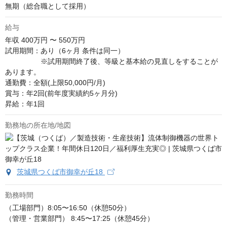
無期（総合職として採用）
給与
年収
400万円 〜 550万円
試用期間：あり（6ヶ月 条件は同一）

　　　　　※試用期間終了後、等級と基本給の見直しをすることが
あります。

通勤費：全額(上限50,000円/月)

賞与：年2回(前年度実績約5ヶ月分)

昇給：年1回
勤務地の所在地/地図
茨城県つくば市御幸が丘18
勤務時間
（工場部門）8:05〜16:50（休憩50分）

（管理・営業部門） 8:45〜17:25（休憩45分）