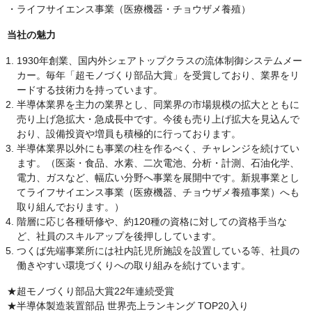
・ライフサイエンス事業（医療機器・チョウザメ養殖）
当社の魅力
1930年創業、国内外シェアトップクラスの流体制御システムメー
カー。毎年「超モノづくり部品大賞」を受賞しており、業界をリ
ードする技術力を持っています。
半導体業界を主力の業界とし、同業界の市場規模の拡大とともに
売り上げ急拡大・急成長中です。今後も売り上げ拡大を見込んで
おり、設備投資や増員も積極的に行っております。
半導体業界以外にも事業の柱を作るべく、チャレンジを続けてい
ます。（医薬・食品、水素、二次電池、分析・計測、石油化学、
電力、ガスなど、幅広い分野へ事業を展開中です。新規事業とし
てライフサイエンス事業（医療機器、チョウザメ養殖事業）へも
取り組んでおります。）
階層に応じ各種研修や、約120種の資格に対しての資格手当な
ど、社員のスキルアップを後押ししています。
つくば先端事業所には社内託児所施設を設置している等、社員の
働きやすい環境づくりへの取り組みを続けています。
★超モノづくり部品大賞22年連続受賞
★半導体製造装置部品 世界売上ランキング TOP20入り