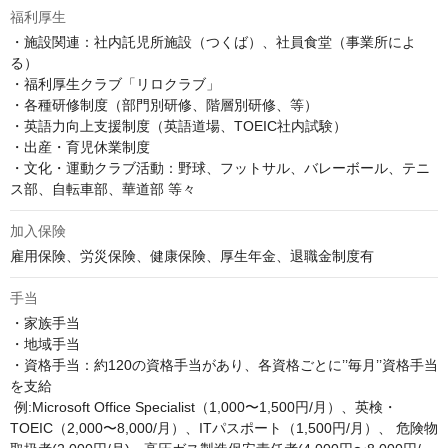
福利厚生
・施設関連：社内託児所施設（つくば）、社員食堂（事業所によ
る）

・福利厚生クラブ「リロクラブ」

・各種研修制度（部門別研修、階層別研修、等）

・英語力向上支援制度（英語道場、TOEIC社内試験）

・出産・育児休業制度

・文化・運動クラブ活動：野球、フットサル、バレーボール、テニ
ス部、自転車部、華道部 等々
加入保険
雇用保険、労災保険、健康保険、厚生年金、退職金制度有
手当
・家族手当

・地域手当

・資格手当：約120の資格手当があり、各資格ごとに’’毎月’’資格手当
を支給

 例:Microsoft Office Specialist（1,000〜1,500円/月）、英検・
TOEIC（2,000〜8,000/月）、ITパスポート（1,500円/月）、 危険物