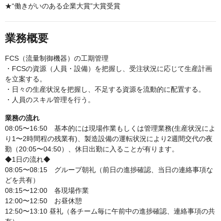
★“働きがいのある企業大賞”大賞受賞
業務概要
FCS（流量制御機器）の工期管理
・FCSの資源（人員・設備）を把握し、受注状況に応じて生産計画
を立案する。
・日々の生産状況を把握し、不足する資源を流動的に配置する。
・人員のスキル管理を行う。
業務の流れ
08:05〜16:50 基本的には現場作業もしくは管理業務(生産状況によ
り1〜2時間程の残業有)、製造設備の運転状況により2週間交代の夜
勤（20:05〜04:50）、休日出勤に入ることが有ります。
◆1日の流れ◆
08:05〜08:15 グループ朝礼（前日の進捗確認、当日の連絡事項な
どを共有）
08:15〜12:00 各現場作業
12:00〜12:50 お昼休憩
12:50〜13:10 昼礼（各チーム毎に午前中の進捗確認、連絡事項の共