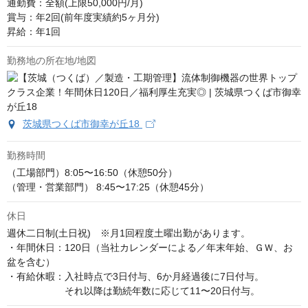
通勤費：全額(上限50,000円/月)

賞与：年2回(前年度実績約5ヶ月分)

昇給：年1回
勤務地の所在地/地図
茨城県つくば市御幸が丘18
勤務時間
（工場部門）8:05〜16:50（休憩50分）

（管理・営業部門） 8:45〜17:25（休憩45分）
休日
週休二日制(土日祝)　※月1回程度土曜出勤があります。

・年間休日：120日（当社カレンダーによる／年末年始、ＧＷ、お
盆を含む）

・有給休暇：入社時点で3日付与、6か月経過後に7日付与。

　　　　　　それ以降は勤続年数に応じて11〜20日付与。