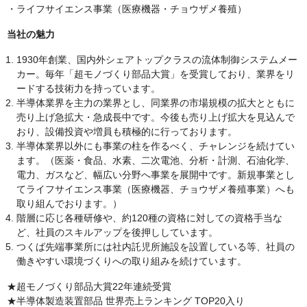
・ライフサイエンス事業（医療機器・チョウザメ養殖）
当社の魅力
1930年創業、国内外シェアトップクラスの流体制御システムメー
カー。毎年「超モノづくり部品大賞」を受賞しており、業界をリ
ードする技術力を持っています。
半導体業界を主力の業界とし、同業界の市場規模の拡大とともに
売り上げ急拡大・急成長中です。今後も売り上げ拡大を見込んで
おり、設備投資や増員も積極的に行っております。
半導体業界以外にも事業の柱を作るべく、チャレンジを続けてい
ます。（医薬・食品、水素、二次電池、分析・計測、石油化学、
電力、ガスなど、幅広い分野へ事業を展開中です。新規事業とし
てライフサイエンス事業（医療機器、チョウザメ養殖事業）へも
取り組んでおります。）
階層に応じ各種研修や、約120種の資格に対しての資格手当な
ど、社員のスキルアップを後押ししています。
つくば先端事業所には社内託児所施設を設置している等、社員の
働きやすい環境づくりへの取り組みを続けています。
★超モノづくり部品大賞22年連続受賞
★半導体製造装置部品 世界売上ランキング TOP20入り