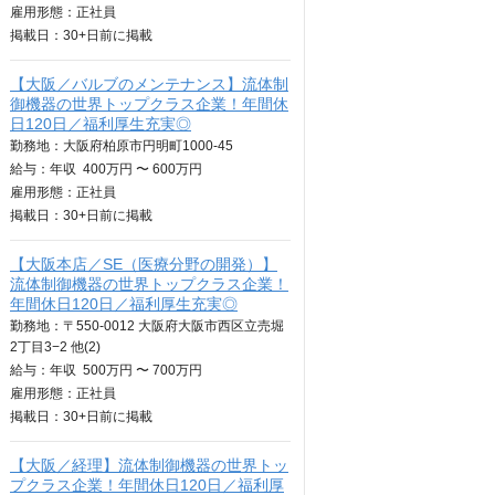
雇用形態：正社員
掲載日：
30+日
前に掲載
【大阪／バルブのメンテナンス】流体制
御機器の世界トップクラス企業！年間休
日120日／福利厚生充実◎
勤務地：大阪府柏原市円明町1000-45
給与：
年収
400万円 〜 600万円
雇用形態：正社員
掲載日：
30+日
前に掲載
【大阪本店／SE（医療分野の開発）】
流体制御機器の世界トップクラス企業！
年間休日120日／福利厚生充実◎
勤務地：〒550-0012 大阪府大阪市西区立売堀
2丁目3−2 他(2)
給与：
年収
500万円 〜 700万円
雇用形態：正社員
掲載日：
30+日
前に掲載
【大阪／経理】流体制御機器の世界トッ
プクラス企業！年間休日120日／福利厚