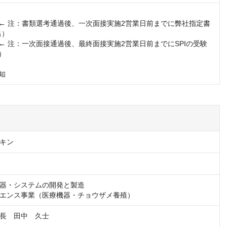
（← 注：書類選考通過後、一次面接実施2営業日前までに弊社指定書
）

（← 注：一次面接通過後、最終面接実施2営業日前までにSPIの受験 
）

知
キン
器・システムの開発と製造

エンス事業（医療機器・チョウザメ養殖）
長　田中　久士