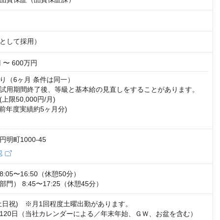
として採用）
 〜 600万円
り（6ヶ月 条件は同一）

試用期間終了後、等級と基本給の見直しをすることがあります。

限50,000円/月)

前年度実績約5ヶ月分)

明町1000-45
認
05〜16:50（休憩50分）

門） 8:45〜17:25（休憩45分）
土日祝)　※月1回程度土曜出勤があります。

120日（当社カレンダーによる／年末年始、ＧＷ、お盆を含む）
