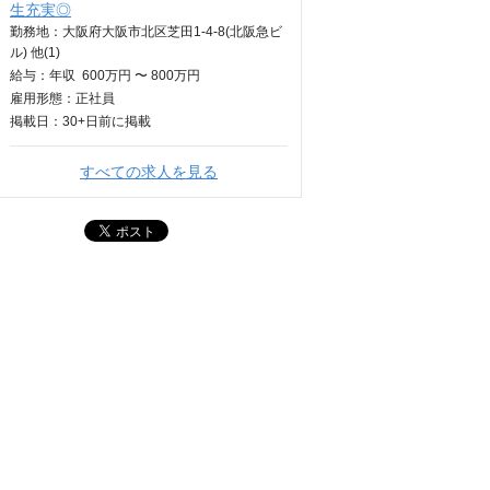
生充実◎
勤務地：大阪府大阪市北区芝田1-4-8(北阪急ビ
ル) 他(1)
給与：
年収
600万円 〜 800万円
雇用形態：正社員
掲載日：
30+日
前に掲載
すべての求人を見る