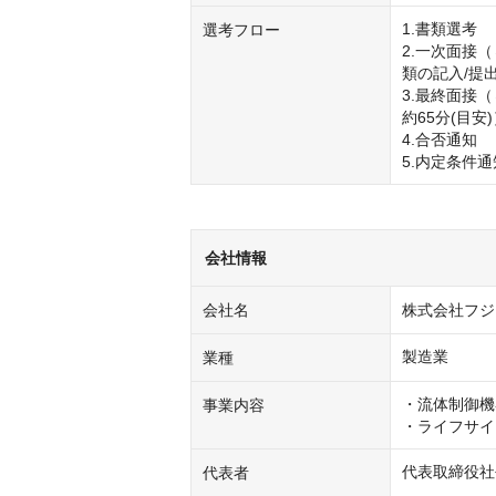
1.書類選考

選考フロー
2.一次面接
類の記入/提出
3.最終面接
約65分(目安)
4.合否通知

5.内定条件通
会社情報
会社名
株式会社フジ
製造業
業種
・流体制御機
事業内容
・ライフサイ
代表取締役社
代表者