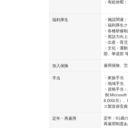
・有給休暇：
　　　　　　
・施設関連：
福利厚生
・福利厚生ク
・各種研修制
・英語力向上
・出産・育児
・文化・運動
部、華道部 
雇用保険、労
加入保険
・家族手当

手当
・地域手当

・資格手当：約
 例:Microsoft Office Specialist（1,000〜1,500円/月）、英検・TOEIC（2,000〜
8,000/月）
ス製造保安責任
定年：61歳
定年・再雇用
再雇用制度あ