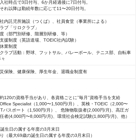
入社時点で3日付与、6か月経過後に7日付与。

それ以降は勤続年数に応じて11〜20日付与。
社内託児所施設（つくば）、社員食堂（事業所による）

ラブ「リロクラブ」

度（部門別研修、階層別研修、等）

支援制度（英語道場、TOEIC社内試験）

休業制度

クラブ活動：野球、フットサル、バレーボール、テニス部、自転車
等々
災保険、健康保険、厚生年金、退職金制度有
120の資格手当があり、各資格ごとに’’毎月’’資格手当を支給

、ITパスポート（1,500円/月）、 危険物取扱者(2,000円/月)、高圧ガ
者(4,000円〜8,000円/月)、環境社会検定試験(1,800円/月)、他）
の誕生日の属する年度の3月末日

り（最大69歳の誕生日の属する年度の3月末日）