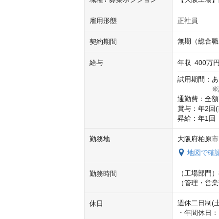
雇用形態
正社員
無期（総合職
契約期間
給与
年収
400万円
試用期間：あ
　　　　　※
通勤費：全額(上
賞与：年2回(
昇給：年1回
勤務地
大阪府柏原市円
地図で確
（工場部門）8:
勤務時間
（管理・営業部
週休二日制(
休日
・年間休日：