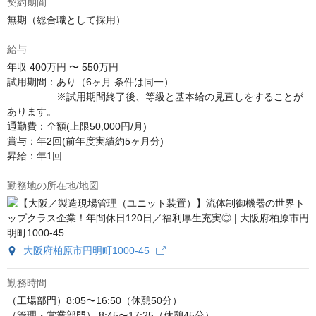
契約期間
無期（総合職として採用）
給与
年収
400万円 〜 550万円
試用期間：あり（6ヶ月 条件は同一）

　　　　　※試用期間終了後、等級と基本給の見直しをすることが
あります。

通勤費：全額(上限50,000円/月)

賞与：年2回(前年度実績約5ヶ月分)

昇給：年1回
勤務地の所在地/地図
大阪府柏原市円明町1000-45
勤務時間
（工場部門）8:05〜16:50（休憩50分）

（管理・営業部門） 8:45〜17:25（休憩45分）