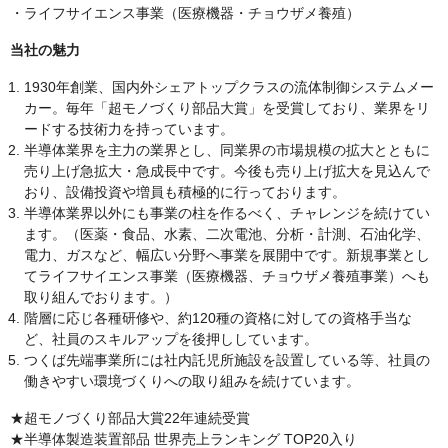
・ライフサイエンス事業（医療機器・チョウザメ養殖）
当社の魅力
1930年創業、国内外シェアトップクラスの流体制御システムメー
カー。毎年「超モノづくり部品大賞」を受賞しており、業界をリ
ードする技術力を持っています。
半導体業界を主力の業界とし、同業界の市場規模の拡大とともに
売り上げ急拡大・急成長中です。今後も売り上げ拡大を見込んで
おり、設備投資や増員も積極的に行っております。
半導体業界以外にも事業の柱を作るべく、チャレンジを続けてい
ます。（医薬・食品、水素、二次電池、分析・計測、石油化学、
電力、ガスなど、幅広い分野へ事業を展開中です。新規事業とし
てライフサイエンス事業（医療機器、チョウザメ養殖事業）へも
取り組んでおります。）
階層に応じ各種研修や、約120種の資格に対しての資格手当な
ど、社員のスキルアップを後押ししています。
つくば先端事業所には社内託児所施設を設置している等、社員の
働きやすい環境づくりへの取り組みを続けています。
★超モノづくり部品大賞22年連続受賞
★半導体製造装置部品 世界売上ランキング TOP20入り