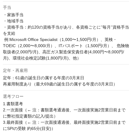
手当
・家族手当

・地域手当

・資格手当：約120の資格手当があり、各資格ごとに’’毎月’’資格手当
を支給

 例:Microsoft Office Specialist（1,000〜1,500円/月）、英検・
TOEIC（2,000〜8,000/月）、ITパスポート（1,500円/月）、 危険物
取扱者(2,000円/月)、高圧ガス製造保安責任者(4,000円〜8,000円/
月)、環境社会検定試験(1,800円/月)、他）
定年・再雇用
定年：61歳の誕生日の属する年度の3月末日

再雇用制度あり（最大69歳の誕生日の属する年度の3月末日）
選考フロー
1.書類選考

2.一次面接（← 注：書類選考通過後、一次面接実施2営業日前まで
に弊社指定書類の記入/提出）

3.最終面接（← 注：一次面接通過後、最終面接実施2営業日前まで
にSPIの受験 約65分(目安)）
