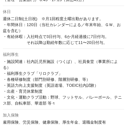
休日
週休二日制(土日祝)　※月1回程度土曜出勤があります。

・年間休日：120日（当社カレンダーによる／年末年始、ＧＷ、お
盆を含む）

・有給休暇：入社時点で3日付与、6か月経過後に7日付与。

　　　　　　それ以降は勤続年数に応じて11〜20日付与。
福利厚生
・施設関連：社内託児所施設（つくば）、社員食堂（事業所によ
る）

・福利厚生クラブ「リロクラブ」

・各種研修制度（部門別研修、階層別研修、等）

・英語力向上支援制度（英語道場、TOEIC社内試験）

・出産・育児休業制度

・文化・運動クラブ活動：野球、フットサル、バレーボール、テニ
ス部、自転車部、華道部 等々
加入保険
雇用保険、労災保険、健康保険、厚生年金、退職金制度有