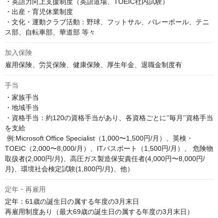
・英語力向上支援制度（英語道場、TOEIC社内試験）

・出産・育児休業制度

・文化・運動クラブ活動：野球、フットサル、バレーボール、テニ
ス部、自転車部、華道部 等々
加入保険
雇用保険、労災保険、健康保険、厚生年金、退職金制度有
手当
・家族手当

・地域手当

・資格手当：約120の資格手当があり、各資格ごとに’’毎月’’資格手当
を支給

 例:Microsoft Office Specialist（1,000〜1,500円/月）、英検・
TOEIC（2,000〜8,000/月）、ITパスポート（1,500円/月）、 危険物
取扱者(2,000円/月)、高圧ガス製造保安責任者(4,000円〜8,000円/
月)、環境社会検定試験(1,800円/月)、他）
定年・再雇用
定年：61歳の誕生日の属する年度の3月末日

再雇用制度あり（最大69歳の誕生日の属する年度の3月末日）