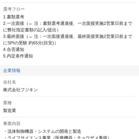
選考フロー
1.書類選考

2.一次面接（← 注：書類選考通過後、一次面接実施2営業日前まで
に弊社指定書類の記入/提出）

3.最終面接（← 注：一次面接通過後、最終面接実施2営業日前まで
にSPIの受験 約65分(目安)）

4.合否通知

5.内定条件通知
企業情報
会社名
株式会社フジキン
業種
製造業
事業内容
・流体制御機器・システムの開発と製造

・ライフサイエンス事業（医療機器・チョウザメ養殖）