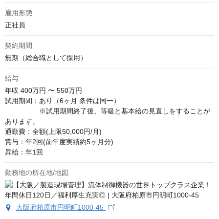
雇用形態
正社員
契約期間
無期（総合職として採用）
給与
年収
400万円 〜 550万円
試用期間：あり（6ヶ月 条件は同一）

　　　　　※試用期間終了後、等級と基本給の見直しをすることが
あります。

通勤費：全額(上限50,000円/月)

賞与：年2回(前年度実績約5ヶ月分)

昇給：年1回
勤務地の所在地/地図
大阪府柏原市円明町1000-45