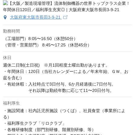
大阪府東大阪市長田3-9-21
勤務時間
（工場部門）8:05〜16:50（休憩50分）

（管理・営業部門） 8:45〜17:25（休憩45分）
休日
週休二日制(土日祝)　※月1回程度土曜出勤があります。

・年間休日：120日（当社カレンダーによる／年末年始、ＧＷ、お
盆を含む）

・有給休暇：入社時点で3日付与、6か月経過後に7日付与。

　　　　　　それ以降は勤続年数に応じて11〜20日付与。
福利厚生
・施設関連：社内託児所施設（つくば）、社員食堂（事業所によ
る）

・福利厚生クラブ「リロクラブ」

・各種研修制度（部門別研修、階層別研修、等）
