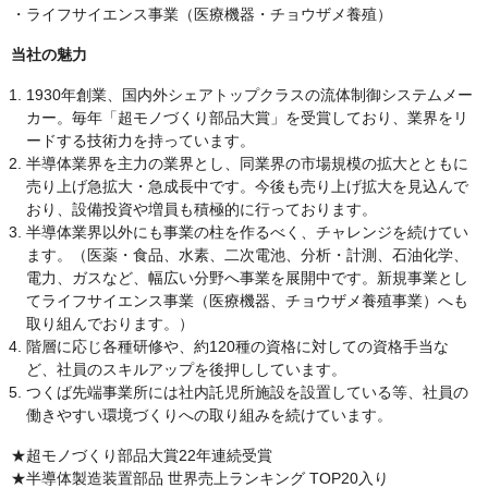
・ライフサイエンス事業（医療機器・チョウザメ養殖）
当社の魅力
1930年創業、国内外シェアトップクラスの流体制御システムメー
カー。毎年「超モノづくり部品大賞」を受賞しており、業界をリ
ードする技術力を持っています。
半導体業界を主力の業界とし、同業界の市場規模の拡大とともに
売り上げ急拡大・急成長中です。今後も売り上げ拡大を見込んで
おり、設備投資や増員も積極的に行っております。
半導体業界以外にも事業の柱を作るべく、チャレンジを続けてい
ます。（医薬・食品、水素、二次電池、分析・計測、石油化学、
電力、ガスなど、幅広い分野へ事業を展開中です。新規事業とし
てライフサイエンス事業（医療機器、チョウザメ養殖事業）へも
取り組んでおります。）
階層に応じ各種研修や、約120種の資格に対しての資格手当な
ど、社員のスキルアップを後押ししています。
つくば先端事業所には社内託児所施設を設置している等、社員の
働きやすい環境づくりへの取り組みを続けています。
★超モノづくり部品大賞22年連続受賞
★半導体製造装置部品 世界売上ランキング TOP20入り