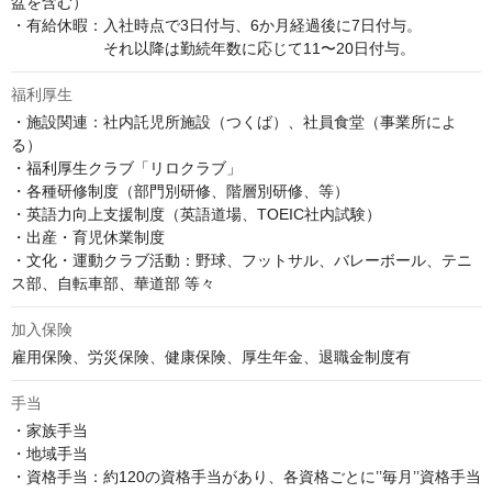
盆を含む）

・有給休暇：入社時点で3日付与、6か月経過後に7日付与。

　　　　　　それ以降は勤続年数に応じて11〜20日付与。
福利厚生
・施設関連：社内託児所施設（つくば）、社員食堂（事業所によ
る）

・福利厚生クラブ「リロクラブ」

・各種研修制度（部門別研修、階層別研修、等）

・英語力向上支援制度（英語道場、TOEIC社内試験）

・出産・育児休業制度

・文化・運動クラブ活動：野球、フットサル、バレーボール、テニ
ス部、自転車部、華道部 等々
加入保険
雇用保険、労災保険、健康保険、厚生年金、退職金制度有
手当
・家族手当

・地域手当

・資格手当：約120の資格手当があり、各資格ごとに’’毎月’’資格手当