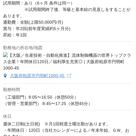
試用期間：あり（6ヶ月 条件は同一）

　　　　　※試用期間終了後、等級と基本給の見直しをすることが
あります。

通勤費：全額(上限50,000円/月)

賞与：年2回(前年度実績約5ヶ月分)

昇給：年1回
勤務地の所在地/地図
大阪府柏原市円明町1000-45
勤務時間
（工場部門）8:05〜16:50（休憩50分）

（管理・営業部門） 8:45〜17:25（休憩45分）
休日
週休二日制(土日祝)　※月1回程度土曜出勤があります。

・年間休日：120日（当社カレンダーによる／年末年始、ＧＷ、お