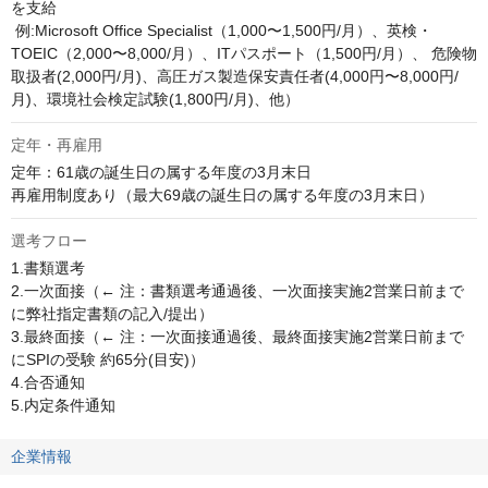
を支給

 例:Microsoft Office Specialist（1,000〜1,500円/月）、英検・
TOEIC（2,000〜8,000/月）、ITパスポート（1,500円/月）、 危険物
取扱者(2,000円/月)、高圧ガス製造保安責任者(4,000円〜8,000円/
月)、環境社会検定試験(1,800円/月)、他）
定年・再雇用
定年：61歳の誕生日の属する年度の3月末日

再雇用制度あり（最大69歳の誕生日の属する年度の3月末日）
選考フロー
1.書類選考

2.一次面接（← 注：書類選考通過後、一次面接実施2営業日前まで
に弊社指定書類の記入/提出）

3.最終面接（← 注：一次面接通過後、最終面接実施2営業日前まで
にSPIの受験 約65分(目安)）

4.合否通知

5.内定条件通知
企業情報