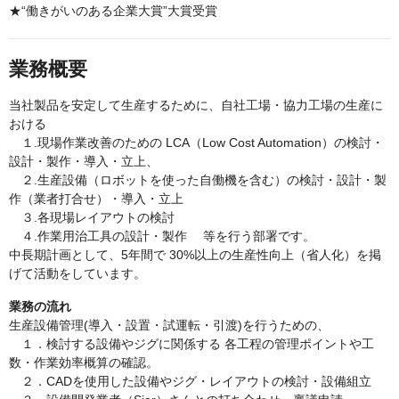
★“働きがいのある企業大賞”大賞受賞
業務概要
当社製品を安定して生産するために、自社工場・協力工場の生産に
おける
１.現場作業改善のための LCA（Low Cost Automation）の検討・
設計・製作・導入・立上、
２.生産設備（ロボットを使った自働機を含む）の検討・設計・製
作（業者打合せ）・導入・立上
３.各現場レイアウトの検討
４.作業用治工具の設計・製作 等を行う部署です。
中長期計画として、5年間で 30%以上の生産性向上（省人化）を掲
げて活動をしています。
業務の流れ
生産設備管理(導入・設置・試運転・引渡)を行うための、
１．検討する設備やジグに関係する 各工程の管理ポイントや工
数・作業効率概算の確認。
２．CADを使用した設備やジグ・レイアウトの検討・設備組立