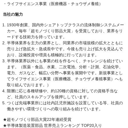
・ライフサイエンス事業（医療機器・チョウザメ養殖）
当社の魅力
1930年創業、国内外シェアトップクラスの流体制御システムメー
カー。毎年「超モノづくり部品大賞」を受賞しており、業界をリ
ードする技術力を持っています。
半導体業界を主力の業界とし、同業界の市場規模の拡大とともに
売り上げ急拡大・急成長中です。今後も売り上げ拡大を見込んで
おり、設備投資や増員も積極的に行っております。
半導体業界以外にも事業の柱を作るべく、チャレンジを続けてい
ます。（医薬・食品、水素、二次電池、分析・計測、石油化学、
電力、ガスなど、幅広い分野へ事業を展開中です。新規事業とし
てライフサイエンス事業（医療機器、チョウザメ養殖事業）へも
取り組んでおります。）
階層に応じ各種研修や、約120種の資格に対しての資格手当な
ど、社員のスキルアップを後押ししています。
つくば先端事業所には社内託児所施設を設置している等、社員の
働きやすい環境づくりへの取り組みを続けています。
★超モノづくり部品大賞22年連続受賞
★半導体製造装置部品 世界売上ランキング TOP20入り