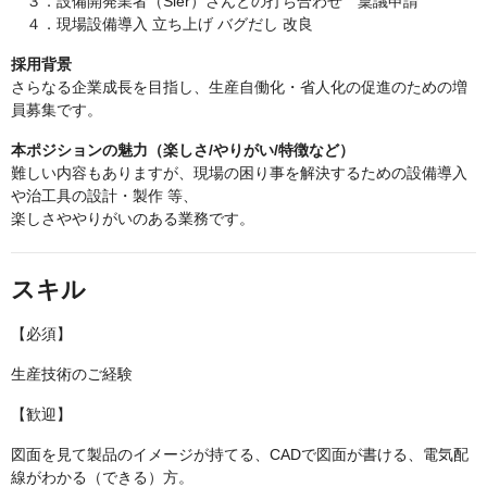
３．設備開発業者（Sier）さんとの打ち合わせ 稟議申請
４．現場設備導入 立ち上げ バグだし 改良
採用背景
さらなる企業成長を目指し、生産自働化・省人化の促進のための増
員募集です。
本ポジションの魅力（楽しさ/やりがい/特徴など）
難しい内容もありますが、現場の困り事を解決するための設備導入
や治工具の設計・製作 等、
楽しさややりがいのある業務です。
スキル
【必須】
生産技術のご経験
【歓迎】
図面を見て製品のイメージが持てる、CADで図面が書ける、電気配
線がわかる（できる）方。