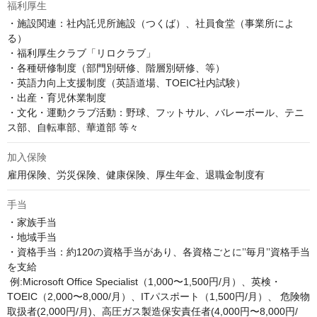
福利厚生
・施設関連：社内託児所施設（つくば）、社員食堂（事業所によ
る）

・福利厚生クラブ「リロクラブ」

・各種研修制度（部門別研修、階層別研修、等）

・英語力向上支援制度（英語道場、TOEIC社内試験）

・出産・育児休業制度

・文化・運動クラブ活動：野球、フットサル、バレーボール、テニ
ス部、自転車部、華道部 等々
加入保険
雇用保険、労災保険、健康保険、厚生年金、退職金制度有
手当
・家族手当

・地域手当

・資格手当：約120の資格手当があり、各資格ごとに’’毎月’’資格手当
を支給

 例:Microsoft Office Specialist（1,000〜1,500円/月）、英検・
TOEIC（2,000〜8,000/月）、ITパスポート（1,500円/月）、 危険物
取扱者(2,000円/月)、高圧ガス製造保安責任者(4,000円〜8,000円/