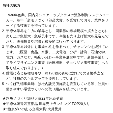
当社の魅力
1930年創業、国内外シェアトップクラスの流体制御システムメー
カー。毎年「超モノづくり部品大賞」を受賞しており、業界をリ
ードする技術力を持っています。
半導体業界を主力の業界とし、同業界の市場規模の拡大とともに
売り上げ急拡大・急成長中です。今後も売り上げ拡大を見込んで
おり、設備投資や増員も積極的に行っております。
半導体業界以外にも事業の柱を作るべく、チャレンジを続けてい
ます。（医薬・食品、水素、二次電池、分析・計測、石油化学、
電力、ガスなど、幅広い分野へ事業を展開中です。新規事業とし
てライフサイエンス事業（医療機器、チョウザメ養殖事業）へも
取り組んでおります。）
階層に応じ各種研修や、約120種の資格に対しての資格手当な
ど、社員のスキルアップを後押ししています。
つくば先端事業所には社内託児所施設を設置している等、社員の
働きやすい環境づくりへの取り組みを続けています。
★超モノづくり部品大賞22年連続受賞
★半導体製造装置部品 世界売上ランキング TOP20入り
★“働きがいのある企業大賞”大賞受賞