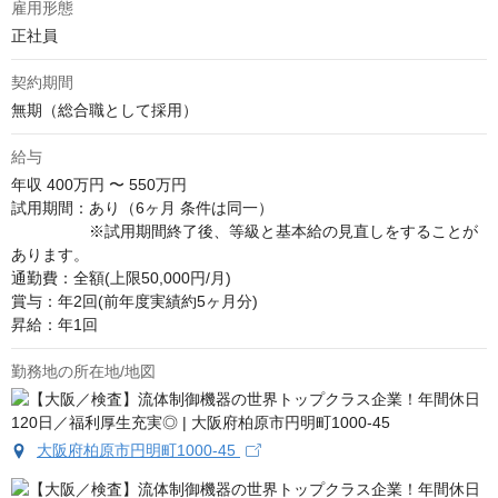
雇用形態
正社員
契約期間
無期（総合職として採用）
給与
年収
400万円 〜 550万円
試用期間：あり（6ヶ月 条件は同一）

　　　　　※試用期間終了後、等級と基本給の見直しをすることが
あります。

通勤費：全額(上限50,000円/月)

賞与：年2回(前年度実績約5ヶ月分)

昇給：年1回
勤務地の所在地/地図
大阪府柏原市円明町1000-45