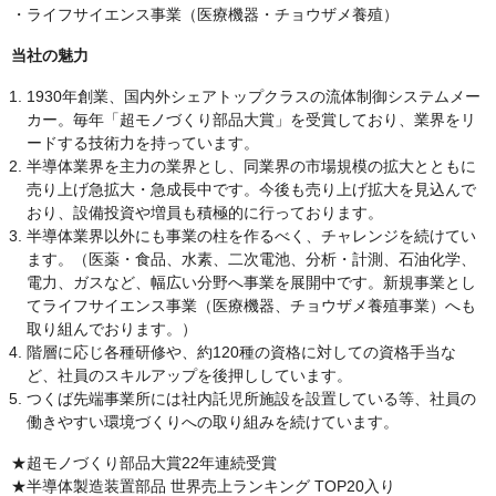
・ライフサイエンス事業（医療機器・チョウザメ養殖）
当社の魅力
1930年創業、国内外シェアトップクラスの流体制御システムメー
カー。毎年「超モノづくり部品大賞」を受賞しており、業界をリ
ードする技術力を持っています。
半導体業界を主力の業界とし、同業界の市場規模の拡大とともに
売り上げ急拡大・急成長中です。今後も売り上げ拡大を見込んで
おり、設備投資や増員も積極的に行っております。
半導体業界以外にも事業の柱を作るべく、チャレンジを続けてい
ます。（医薬・食品、水素、二次電池、分析・計測、石油化学、
電力、ガスなど、幅広い分野へ事業を展開中です。新規事業とし
てライフサイエンス事業（医療機器、チョウザメ養殖事業）へも
取り組んでおります。）
階層に応じ各種研修や、約120種の資格に対しての資格手当な
ど、社員のスキルアップを後押ししています。
つくば先端事業所には社内託児所施設を設置している等、社員の
働きやすい環境づくりへの取り組みを続けています。
★超モノづくり部品大賞22年連続受賞
★半導体製造装置部品 世界売上ランキング TOP20入り