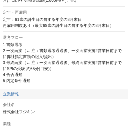
月)、環境社会検定試験(1,800円/月)、他）
定年・再雇用
定年：61歳の誕生日の属する年度の3月末日

再雇用制度あり（最大69歳の誕生日の属する年度の3月末日）
選考フロー
1.書類選考

2.一次面接（← 注：書類選考通過後、一次面接実施2営業日前まで
に弊社指定書類の記入/提出）

3.最終面接（← 注：一次面接通過後、最終面接実施2営業日前まで
にSPIの受験 約65分(目安)）

4.合否通知

5.内定条件通知
企業情報
会社名
株式会社フジキン
業種