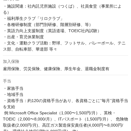
・施設関連：社内託児所施設（つくば）、社員食堂（事業所によ
る）

・福利厚生クラブ「リロクラブ」

・各種研修制度（部門別研修、階層別研修、等）

・英語力向上支援制度（英語道場、TOEIC社内試験）

・出産・育児休業制度

・文化・運動クラブ活動：野球、フットサル、バレーボール、テニ
ス部、自転車部、華道部 等々
加入保険
雇用保険、労災保険、健康保険、厚生年金、退職金制度有
手当
・家族手当

・地域手当

・資格手当：約120の資格手当があり、各資格ごとに’’毎月’’資格手当
を支給

 例:Microsoft Office Specialist（1,000〜1,500円/月）、英検・
TOEIC（2,000〜8,000/月）、ITパスポート（1,500円/月）、 危険物
取扱者(2,000円/月)、高圧ガス製造保安責任者(4,000円〜8,000円/