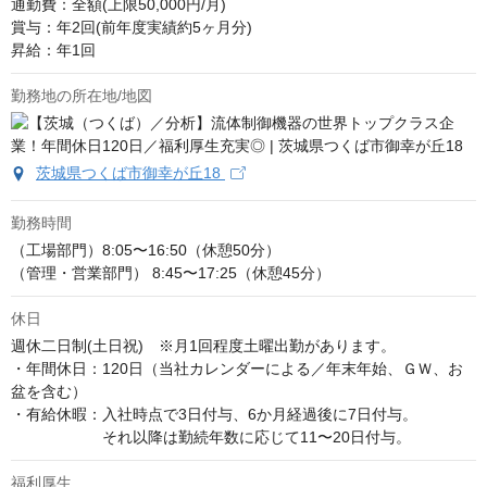
通勤費：全額(上限50,000円/月)

賞与：年2回(前年度実績約5ヶ月分)

昇給：年1回
勤務地の所在地/地図
茨城県つくば市御幸が丘18
勤務時間
（工場部門）8:05〜16:50（休憩50分）

（管理・営業部門） 8:45〜17:25（休憩45分）
休日
週休二日制(土日祝)　※月1回程度土曜出勤があります。

・年間休日：120日（当社カレンダーによる／年末年始、ＧＷ、お
盆を含む）

・有給休暇：入社時点で3日付与、6か月経過後に7日付与。

　　　　　　それ以降は勤続年数に応じて11〜20日付与。
福利厚生