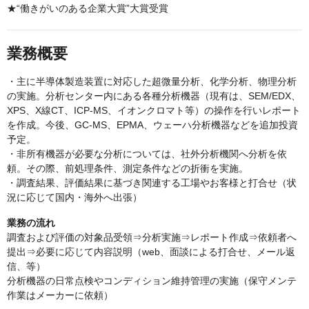
★“働きがいのある企業大賞”大賞受賞
業務概要
・主に半導体製造装置に対応した超微量分析、化学分析、物理分析
の実施。分析センター内にある各種分析機器（現有は、SEM/EDX、
XPS、X線CT、ICP-MS、イオンクロマト等）の操作を行いレポート
を作成。今後、GC-MS、EPMA、ウェーハ分析機器などを追加投資
予定。
・非所有機器が必要な分析については、社外分析機関へ分析を依
頼。その際、前処理条件、測定条件などの折衝を実施。
・調査結果、評価結果に基づき関連する工場やお客様と打合せ（状
況に応じて国内・海外へ出張）
業務の流れ
調査および評価の対象品受領⇒分析実施⇒レポート作成⇒依頼者へ
提出⇒必要に応じて内容説明（web、面談による打合せ、メール返
信、等）
分析機器の日常点検やコンディション維持管理の実施（保守メンテ
作業はメーカーに依頼）