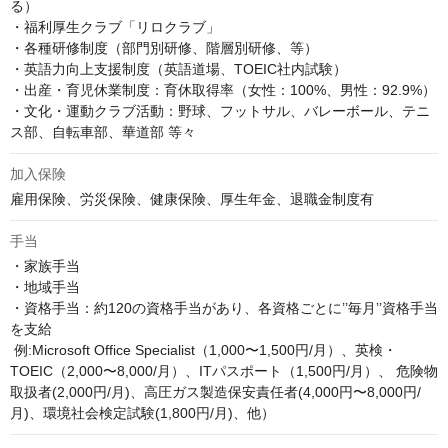
る）

・福利厚生クラブ「リロクラブ」

・各種研修制度（部門別研修、階層別研修、等）

・英語力向上支援制度（英語道場、TOEIC社内試験）

・出産・育児休業制度：育休取得率（女性：100%、男性：92.9%）

・文化・運動クラブ活動：野球、フットサル、バレーボール、テニ
ス部、自転車部、華道部 等々
加入保険
雇用保険、労災保険、健康保険、厚生年金、退職金制度有
手当
・家族手当

・地域手当

・資格手当：約120の資格手当があり、各資格ごとに’’毎月’’資格手当
を支給

 例:Microsoft Office Specialist（1,000〜1,500円/月）、英検・
TOEIC（2,000〜8,000/月）、ITパスポート（1,500円/月）、 危険物
取扱者(2,000円/月)、高圧ガス製造保安責任者(4,000円〜8,000円/
月)、環境社会検定試験(1,800円/月)、他）