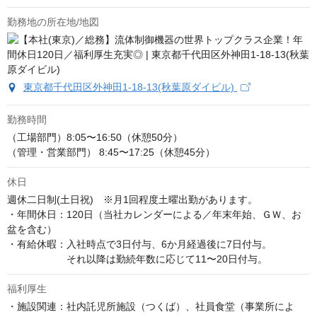
勤務地の所在地/地図
東京都千代田区外神田1-18-13(秋葉原ダイビル)
勤務時間
（工場部門）8:05〜16:50（休憩50分）

（管理・営業部門） 8:45〜17:25（休憩45分）
休日
週休二日制(土日祝)　※月1回程度土曜出勤があります。

・年間休日：120日（当社カレンダーによる／年末年始、ＧＷ、お
盆を含む）

・有給休暇：入社時点で3日付与、6か月経過後に7日付与。

　　　　　　それ以降は勤続年数に応じて11〜20日付与。
福利厚生
・施設関連：社内託児所施設（つくば）、社員食堂（事業所によ