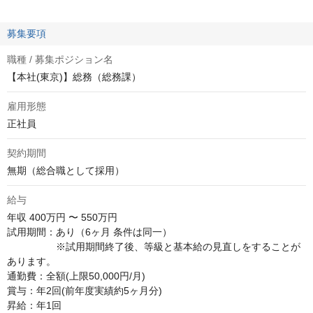
募集要項
職種 / 募集ポジション名
【本社(東京)】総務（総務課）
雇用形態
正社員
契約期間
無期（総合職として採用）
給与
年収
400万円 〜 550万円
試用期間：あり（6ヶ月 条件は同一）

　　　　　※試用期間終了後、等級と基本給の見直しをすることが
あります。

通勤費：全額(上限50,000円/月)

賞与：年2回(前年度実績約5ヶ月分)

昇給：年1回