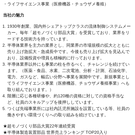
・ライフサイエンス事業（医療機器・チョウザメ養殖）
当社の魅力
1930年創業、国内外シェアトップクラスの流体制御システムメー
カー。毎年「超モノづくり部品大賞」を受賞しており、業界をリ
ードする技術力を持っています。
半導体業界を主力の業界とし、同業界の市場規模の拡大とともに
売り上げ急拡大・急成長中です。今後も売り上げ拡大を見込んで
おり、設備投資や増員も積極的に行っております。
半導体業界以外にも事業の柱を作るべく、チャレンジを続けてい
ます。（医薬・食品、水素、二次電池、分析・計測、石油化学、
電力、ガスなど、幅広い分野へ事業を展開中です。新規事業とし
てライフサイエンス事業（医療機器、チョウザメ養殖事業）へも
取り組んでおります。）
階層に応じ各種研修や、約120種の資格に対しての資格手当な
ど、社員のスキルアップを後押ししています。
つくば先端事業所には社内託児所施設を設置している等、社員の
働きやすい環境づくりへの取り組みを続けています。
★超モノづくり部品大賞22年連続受賞
★半導体製造装置部品 世界売上ランキング TOP20入り