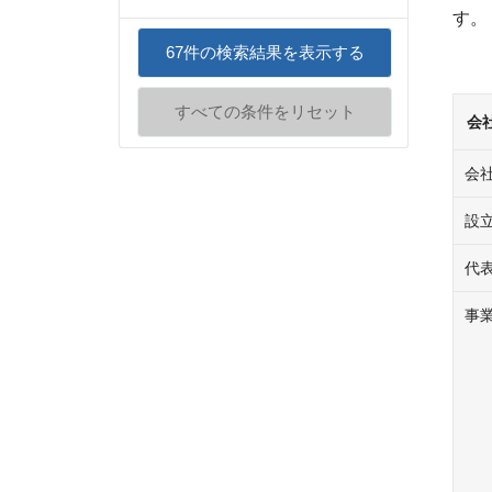
す。
67
件の検索結果を表示する
すべての条件をリセット
会
会
設
代
事