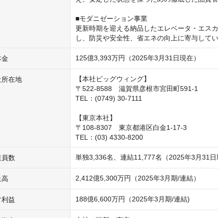
■モダニゼーション事業

更新時期を迎える納品したエレベータ・エス
し、防災や安全性、省エネの向上に寄与して
125億3,393万円（2025年3月31日現在）
本金
【本社ビッグウィング】

社所在地
〒522-8588　滋賀県彦根市宮田町591-1

TEL：(0749) 30-7111

【東京本社】

〒108-8307　東京都港区白金1-17-3

TEL：(03) 4330-8200
単独3,336名、連結11,777名（2025年3月31
業員数
2,412億5,300万円（2025年3月期/連結）
上高
188億6,600万円（2025年3月期/連結)
常利益