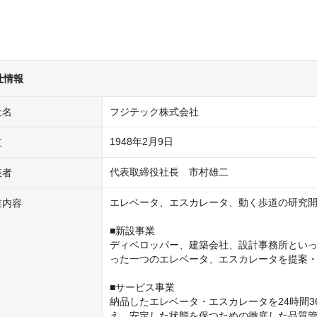
社情報
社名
フジテック株式会社
1948年2月9日
立
代表取締役社長　市村雄二
表者
エレベータ、エスカレータ、動く歩道の研究開
業内容
■新設事業

ディベロッパー、建築会社、設計事務所とい
った一つのエレベータ、エスカレータを提案・
■サービス事業

納品したエレベータ・エスカレータを24時間
え、安定した状態を保つための徹底した品質管