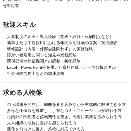
せ対応等
歓迎スキル
・人事制度の企画・導入経験（等級・評価・報酬制度など）
・新卒または中途採用における年間採用計画の立案・実行経験
・研修設計（内製・外部委託問わず）の実務経験
・障がい者雇用に関する知見や業務経験
・関係部署や外部機関との調整・折衝経験
・Excel、PowerPoint等を用いた資料作成・データ分析スキル
・社会保険労務士などの関連資格
求める人物像
・自ら課題を発見し、周囲を巻き込みながら主体的に解決できる方
・多様な価値観を尊重し、丁寧なコミュニケーションが取れる方
・社内外の関係者と信頼関係を築き、円滑に業務を進められる方
・人や組織の成長に喜びを感じられる方
・変化を前向きに捉え、柔軟に対応できる方