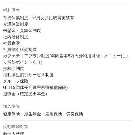
福利厚生
育児休業制度   ※男女共に取得実績有

介護休業制度

弔慰金・見舞金制度

社内研修制度

社員食堂

社員割引販売制度

カフェテリアプラン制度(年間基本8万円分利用可能・メニューによ
り傾斜ポイントあり)

持株会制度

福利厚生割引サービス制度

グループ保険

GLTD(団体長期障害所得補償保険)

退職金（確定拠出年金）
加入保険
健康保険・厚生年金・雇用保険・労災保険
受動喫煙対策
敷地内禁煙