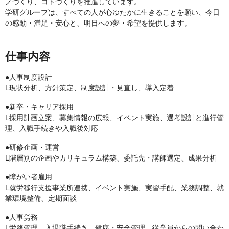
ノづくり、コトづくりを推進しています。
学研グループは、すべての人が心ゆたかに生きることを願い、今日
の感動・満足・安心と、明日への夢・希望を提供します。
仕事内容
●人事制度設計
L現状分析、方針策定、制度設計・見直し、導入定着
●新卒・キャリア採用
L採用計画立案、募集情報の広報、イベント実施、選考設計と進行管
理、入職手続きや入職後対応
●研修企画・運営
L階層別の企画やカリキュラム構築、委託先・講師選定、成果分析
●障がい者雇用
L就労移行支援事業所連携、イベント実施、実習手配、業務調整、就
業環境整備、定期面談
●人事労務
L労務管理、入退職手続き、健康・安全管理、従業員からの問い合わ