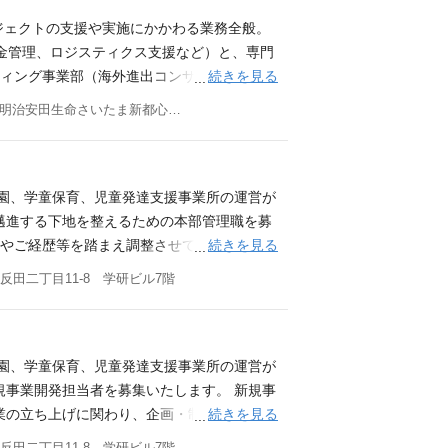
ロジェクトの支援や実施にかかわる業務全般。
資金管理、ロジスティクス支援など）と、専門
続きを見る
ティング事業部（海外進出コンサルタント）
業戦略策定、業務提携支援など。 ・ 上記
埼玉県さいたま市中央区新都心11-2 明治安田生命さいたま新都心ビル27階
社 https://www.icnet.co.j
ンス・社会保障などの専門家が現地でODA
V・人材育成の支援事業も展開するほか、学
心11-2 明治安田生命さいたま新都心ビル2
育園、学童保育、児童発達支援事業所の運営が
邁進する下地を整えるための本部管理職を募
続きを見る
望やご経歴等を踏まえ調整させていただきま
施設単位の収支管理と改善策の立案 DX業務
反田二丁目11-8 学研ビル7階
長職）自治体請求業務および業績管理業務の
運営施設の数字や人員についてのマネジメン
その他運営施設に関する業務全般 （副部長
ロー、担当施設の問題・課題解決 求める人物
育園、学童保育、児童発達支援事業所の運営が
ていくことができる方 社会を良くしたいと
規事業開発担当者を募集いたします。 新規事
コミュニケーションスキル マネジメントスキ
続きを見る
業の立ち上げに関わり、企画・制度設計・運
スにおけるSV経験 採用会社 株式会社 学
のスキルや経験も大きく広がる挑戦的な仕事
反田二丁目11-8 学研ビル7階