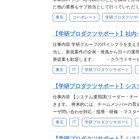
ただけます。 必要な経験・能力等 必須条
た他の業務もサブ担当として行っていただく
人税・消費税などの基本的な税法知識、また
対・自社社員 ・採用、研修の企画立案から
東京
コーポレート
学研プロダクツサ
税務調査対応の経験 ・連結決算経験 ・公認
談など） ②対・グループ各社 ・退職金関
属先情報 経理部：部長 税務会計課：10名
金など） ・安全衛生、健康経営関連業務（
【学研プロダクツサポート】社内
名、他メンバー4名）
業務の幅広い経験を積むことが可能。キャリ
が対象となります。個社最適とグループ最
仕事内容 学研グループのITインフラを支
できます。 ・管理部門ですが現状維持を良
当し、新規案件の企画・推進から日々の運
会社で働く魅力 ・東証一部上場の学研ホー
善提案も歓迎します。 ・クラウドサービ
間、コアタイムなしのフレックスタイム制で
ndows）の設計・構築・運用 ・PC・
東京
IT
学研プロダクツサポート
等休暇は取得可能な対象が高3のお子さんま
の調査、原因分析、復旧対応 ・新規シス
る環境へチャレンジできる道もあります。 
ダーとの調整業務や問い合わせ対応も発生し
【学研プロダクツサポート】シス
企画立案から実行・運営までの業務経験 求
宅勤務制度あり（目安：週2～3日）。出社時
ャレンジすることを自らの成長機会だと捉
り切れる •障害発生時に主体的に対応し、ク
仕事内容 【システム運用課(リーダー・チー
ラウド、自動化等）に興味を持ち、学び続けら
きます。 将来的には、チームメンバーの育
ure等クラウドの設計・運用経験 •ネットワーク・セ
ーザ問い合わせ対応・指導・研修 ・マスタ
Dの運用経験 •PowerShell、Pytho
務局対応（データ抽出、マニュアル作成・展
東京
IT
学研プロダクツサポート
・技術の幅とキャリアアップを両立 「技術
ル運用管理 ・システム開発・改修後の運用検
携わることで、市場価値の高いフルスタック
メーション(intraトップ、掲示板告知) 
【学研プロダクツサポート】シス