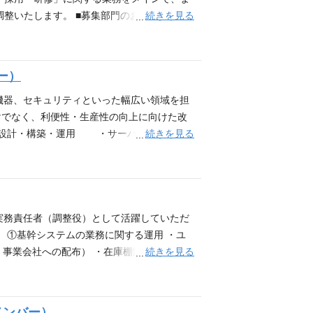
準に基づいた会計処理の検討・判断経験 ・法
続きを見る
整いたします。 ■募集部門のおもな業務 ①
・上場基準での決算経験 ・税務論点の整理や
定年後再雇用者関連業務（契約更改、定期面
業務改善・システム導入プロジェクト経験 配
・給付金関連業務（育児休業給付金、傷病手当
理課：6名（うち課長1名、サブリーダー1
業務を幅広く担当している部門のため、人事
ー）
においては、13～20社前後のグループ会社
達成した時には充実感や喜びを感じることが
機器、セキュリティといった幅広い領域を担
いる実感を得ることができる環境です。 この
けでなく、利便性・生産性の向上に向けた改
とができます。 ・1日の所定労働時間は7時
続きを見る
・構築・運用 ・サーバ（Linux／Wi
 ・福利厚生制度も充実しています。子の看護
技術を活用した業務改善 ・システム障害時
転籍の可能性もあり、転職することなく異な
す。 ※グループ会社の利用ユーザーやベン
 歓迎スキル 上記の中で特に、採用、研修の
※請求書処理等の事務作業を含みます。 ※在
られる方。 ・チャレンジ意欲がある方。チ
く担当できる •課題を自ら発見し、解決までや
ら案件を推進できる •新しい技術（AI、ク
の実務責任者（調整役）として活躍していただ
歓迎条件（ナレッジ・スキル） •AWS、Az
 ①基幹システムの業務に関する運用 ・ユ
経験 •ActiveDirectoryやEntra I
続きを見る
・事業会社への配布） ・在庫棚卸委員会の事
たはサブリーダー経験 この業務・ポジションの魅力
・エラー連絡 ・JP1、EDI等の各種ツー
適な環境です。 社内インフラの幅広い領域に
T部門への問合せ窓口機能 ・ユーザインフォ
の組織の中核 学研グループという安定した基
登録作業(AD、基幹アプリ・MWその他) ・
メンバー）