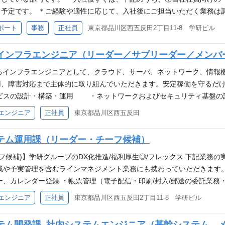
件 ・事業会社での決算業務経験5年以上（または同等の知識） ・会計基
予定です。 ＊ご経験や適性に応じて、入社後にご担当いただく業務は調
は税務関連業務の経験 ・日商簿記検定2級以上（1級歓迎） 歓迎条件 
実行・運営まで ・各種人事フロント業務（自社社員への各種対応） ・
ポート
事務
正社員
東京都品川区西五反田2丁目11-8 学研ビル
会計士／税理士科目合格者 ・組織再編・M&Aに関する会計処理経験 ・
連業務（DC、DBなど） ・産育休者関連業務、私傷病休職者関連業務 
（課長1名、リーダー2名、サブリーダー3名 他メンバー4名）、資金管
定期健診の実施、各種施策の実施補助） 業務の魅力 ・給与以外の人事
インフラエンジニア（リーダー／サブリーダー／メンバ
アの選択肢が広がります。 ・仕事概要②の「対・グループ会社」の業務
適のバランスをとりながら業務改善や効率化の提案をする必要があり、
えるインフラエンジニアとして、クラウド、サーバ、ネットワーク、情報
しとせず、チャレンジが求められます。そのため、常に自分が成長して
用、障害対応まで主体的に取り組んでいただきます。安定稼働を守るだ
ルディングスと同じ学研グループの会社です。安定感抜群で、長く働くこ
スの設計・構築・運用 ・ネットワークおよびセキュリティ基盤の設計
す。また在宅勤務も週2～3日程度可能で、柔軟な働き方ができます。
スマートフォン等の情報機器の管理・標準化 ・AI、RPA、自動化
エンジニア
正社員
東京都品川区西五反田
でとなっており、法定以上の条件です。 ・グループ内各社への出向や
テム導入・刷新プロジェクトの推進 ※インフラ領域を幅広く担当しま
必須スキル 「募集部門の主な業務」に記載した業務経験（3年以上目安）
ます。関係者と円滑にやり取りしながら進めていくことが大切です。 
テム運用課（リーダー・チーフ候補）
める人物像 ・関係者と適切に合意形成し、自走しながら課題を前に進め
はフリーアドレスです。 基礎条件（マインド） •インフラ領域を幅広
えられる方。
ローズまで責任を持てる •関係者と円滑にコミュニケーションを取りなが
フ候補)】学研グループのDX化推進/福利厚生◎/フレックス 下記業務
れる •並行タスクに対応できる •請求書処理等の事務作業も対応できる 
成や予実管理を含むラインマネジメント業務にも携わっていただきます。
キュリティ機器の設計・運用経験 •Linuxサーバ、Windowsサーバの構築・運用
ー、カレンダー登録 ・帳票管理（電子配信・印刷/封入/郵送の委託業務
n等による自動化経験 •AI活用やRPA導入の経験 •プロジェクトリーダーま
開など） ・障害調査、暫定対応、恒久対応方法検討、エラーリカバリ作業
エンジニア
正社員
東京都品川区西五反田2丁目11-8 学研ビル
面で幅を広げたい」「大きなプロジェクトに参加したい」という方に最
証 ・内部統制対応（証憑確認・提出） ②カスタマーサポート業務 ・I
なインフラエンジニアへと成長できます。 ・安定基盤での挑戦と将来
・基幹アプリとそれに関するMW権限付与（AD、WF承認権限含む） ・ユーザ
テム開発課_社内システムエンジニア（基幹システム 