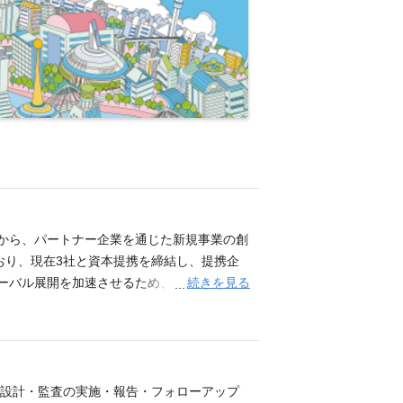
築から、パートナー企業を通じた新規事業の創
おり、現在3社と資本提携を締結し、提携企
続きを見る
ローバル展開を加速させるため、ターゲット市
ポジションは、上長や外部専門家のサポート
携後のPMI（経営統合支援）まで、一連の
場・パートナーの調査・発掘 グローバル事
パートナーとの提携による中長期的な事業シ
渉のフロントに立ち、社内外の専門家と連
の設計・監査の実施・報告・フォローアップ