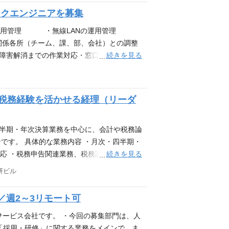
用の概念検証など。直近のプロジェクトとして
ークエンジニアを募集
T） ・生成AIの業務活用経験（プロンプト
フロー作成、業務棚卸、手順書作成、課題抽出
・運用管理 ・無線LANの運用管理
者調整を伴うプロジェクト推進経験（複数部
係各所（チーム、課、部、会社）との調整
） ・バックオフィス領域（例：経理・人事労
続きを見る
（障害解消までの作業対応・窓口含む）
論点整理、議事録、運用設計書などを自力で
で必要なドキュメントの作成/修正 ・
見から設計・実装・定着までを責任を持って担
クダウンして対応できる方 •社内ユーザーと
出来るため、AI×業務設計×運用構築の実
業務があるためそれに耐えられる •ネットワ
・税務経験を活かせる経理（リーダ
可能です。
ォール等）の設定、運用経験 •無線LANの構
運用経験 •SASEの設定、運用経験 •DN
人員構成 社内ネットワークエンジニア ４名（正社員２
四半期・年次決算業務を中心に、会計や税務論
ープ会社の利用ユーザー及びベンダーのサポー
です。 具体的な業務内容 ・月次・四半期・
出社時は、固定席はなくフリーアドレスでの業
続きを見る
対応 ・税務申告関連業務、税務論点の整理
もご担当頂く場合があります。
高度業務 ・会計基準変更への対応・論点整
研ビル
善・標準化推進 ・グループ会社における会
に携わることができ、多様な業種・事業の会
週2～3リモート可
算実務に加え、新規事業・M&A・組織再編
化、会計システムリプレイスなど、経理部門
サービス会社です。 ・今回の募集部門は、人
成など、組織の中核メンバーとしてご活躍い
「採用・研修」に関する業務をメインで、ま