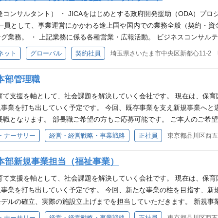
コンサルタント） ・ JICAをはじめとする政府開発援助（ODA）プ
の一員として、事業運営にかかわる途上国や国内での業務全般（契約・
グ業務。 ・ 上記業務に係る各種営業・広報活動。 ビジネスコンサル
出に係るコンサルティング業務。具体的にはマーケティング計画策定、事
ネット
グローバル
契約社員
法の詳細はこちらからご確認をお願いします。 採用会社 アイ・シー・ネット株式会
上国で農業・水産・保健・教育・産業開発・復興支援・ジェンダー・ガバナ
本部管理職
国でのネットワークを活かした、日本企業の海外展開支援やCSR・CS
角的な事業を展開。 所在地 〒330-6027埼玉県さいたま市中央区新都
育て支援を軸として、社会課題を解決していく会社です。 現在は、保
事業を打ち出していく予定です。 今回、既存事業を支え新規事業へと
長職となります。 部長職ご希望の方もご応募可能です。 ご本人のご希
・学童・児童発達支援） 全社業績管理および中期計画・年度計画策定 
・ナーサリー
経営・経営戦略・事業戦略
正社員
東京都品川区西五
長職）部長業務の補佐、自治体請求業務および業績管理業務の統括 （課
園・学童・児童発達支援のうちいずれか）の運営管理、施設長フォロー 
本部新規事業担当（福祉事業）
要望について、本部と施設のつなぎ 運営施設の問題・課題解決の推進 
策立案・実行の統括 （課長職）運営担当のマネジメント及び業務フォ
育て支援を軸として、社会課題を解決していく会社です。 現在は、保
らの意見を発信できる方 明確な答えがない中でも、模索しながら形にし
事業を打ち出していく予定です。 今回、新たな事業の柱を目指す、新
整ができる方 歓迎スキル・経験 標準的なPCスキル 論理的思考力、
デルの確立、実際の施設立上げまでを担当していただきます。 新規事
験 上記業態における施設責任者の経験 業績管理業務経験 店舗系ビジネ
や成果を日々実感 地域や行政の声を取り入れ、独自モデルを構築 自身
・ナーサリー
経営・経営戦略・事業戦略
正社員
東京都品川区西五