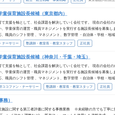
ry.cocofump.co.jp/company/ 事業内容 首都圏を中心とした保育園
地域ニーズの両立 事業計画・予算管理・費用対効果の分析 社会的意義
 所在地 〒141-0031 東京都品川区西五反田二丁目11-8 学研ビル
祉や子育て支援の領域でキャリアアップしたい方 安定した会社で、自ら
学童保育施設長候補（東京都内）
スキル・経験 障がい分野での勤務経験（現場・本部問わず）がある方 
への挑戦意欲がある方 業績管理業務経験 店舗系ビジネスにおけるSV経
育て支援を軸として、社会課題を解決していく会社です。 現在の会社
ump.co.jp/company/ 事業内容 首都圏を中心とした保育園・学童保育等の運
い、学童保育の運営・職員マネジメントを実行する施設長候補を募集しま
-0031 東京都品川区西五反田二丁目11-8 学研ビル7階
応、職員のシフト管理 、マネジメント、数字管理 ・自治体・学校・地
 遊びを通して１～６年生までの児童の成長をサポートし、こども達の
・ナーサリー
塾講師・教室長・教室スタッフ
正社員
当がサポートします！ 求める人物像 ・学童指導員としてキャリアアッ
いて保育に取り組みたい方 ・マネジメントや運営などに興味があり、キ
学童保育施設長候補（神奈川・千葉・埼玉）
のご経験のある方、大歓迎！】 ・児童福祉施設における5年以上の勤務経
験 ・教員経験5年以上 採用会社 株式会社 学研ココファン・ナーサリー https:
育て支援を軸として、社会課題を解決していく会社です。 現在の会社
保育園・学童保育等の運営および子育て支援事業。 学童事業は近年急成長中。 
い、学童保育の運営・職員マネジメントを実行する施設長候補を募集しま
応、職員のシフト管理 、マネジメント、数字管理 ・自治体・学校・地
 遊びを通して１～６年生までの児童の成長をサポートし、こども達の
研ココファン・ナーサリー
塾講師・教室長・教室スタッフ
正社員
当がサポートします！ 求める人物像 ・学童指導員としてキャリアアッ
いて保育に取り組みたい方 ・マネジメントや運営などに興味があり、キ
（事務）
のご経験のある方、大歓迎！】 ・児童福祉施設における5年以上の勤務経
験 ・教員経験5年以上 採用会社 株式会社 学研ココファン・ナーサリー https:
施設に関する第三者評価に関する事務業務 ※未経験の方でも丁寧に指