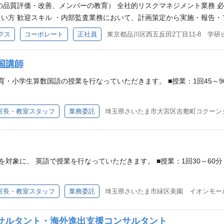
ェンスの進行やプロセス実行をマネジメント ４．提携後の事業拡大の
の品質評価・改善、メンバーの教育） 全社的リスクマネジメント業務 
整備 提携後のガバナンス体制構築、財務状況確認などの仕組み作りに
たい方 歓迎スキル ・内部監査業務において、計画策定から実施・報
を構造化し、社内でのナレッジ共有 必須スキル ・事業・プロジェク
PA等の資格保有または取得予定 ・英語を用いた海外子会社監査経験 ・リ
グス
コーポレート
正社員
東京都品川区西五反田2丁目11-8 学研
ーM&Aや海外新規事業への高い関心・意欲 クロスボーダー投資の実
を備えている方 ・論理的・客観的な思考と伝達ができる方 ・関係者を
ニケーション力 TOEIC点数ではなく、外国人と業務で意思疎通できる
国講師
を切り分け前に進める力 ・Microsoft Officeスキル（特にPowe
キル ・海外での事業提携リード経験（発掘〜交渉〜締結） ・海外現地
・小学生算数国語の授業を行なっていただきます。 ■授業：1回45～90
ス知識 ・英語契約書のレビュー経験（法務部・専門家との協働含む）
プロジェクトを前に進められる方 ・変化を楽しみ、未知へ踏み出せる
室長・教室スタッフ
業務委託
埼玉県さいたま市大宮区吉敷町コクーンシティ
・トラブルにも冷静に向き合い、粘り強く解決できる人 物事が計画通り
的に考え、シンプルに伝えられる人 複雑な情報を整理し、分かりやすく
対象に、 英語で授業を行なっていただきます。 ■授業：1回30～60分 
室長・教室スタッフ
業務委託
埼玉県さいたま市緑区美園 イオンモール浦
サルタント・海外進出支援コンサルタント