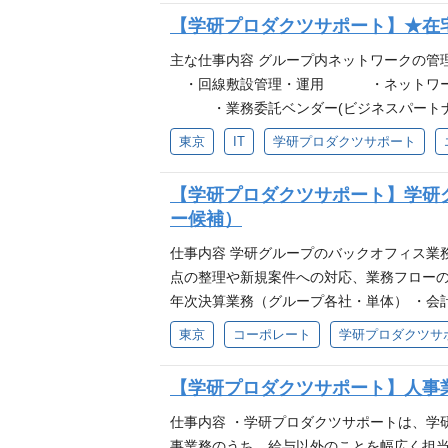
析）、あるべき姿（To-Be）の設計、業務
【学研プロダクツサポート】★在
は、基幹システムリプレイスに伴う新運用業
設計、ナレッジ整備、FAQ/チャットボッ
主な仕事内容 グループ内ネットワー
など） ・業務改善の実行経験（効率化、標
・回線敷設管理・運用 ・ネットワーク
署、現場・管理部門・IT部門など） ・関連
・業務委託ベンダー(ビジネスパートナ
務・総務・購買・請求/支払・法務・営業事
・問い合わせ対応（調査・回答） ・
東京
IT
学研プロダクツサポート
作成可能） ・ベンダーコントロール経験（
ベンダーからの請求書処理等の事務作業 基
っていただくことで、「改革を率先して成果
直接やりとり（案内、質疑応答、要件ヒアリ
【学研プロダクツサポート】学研
践スキルが身につきます。将来的には、業務
ーク以外のIT分野にも関心がある 必須条件
ー候補）
築、運用経験 •回線敷設の経験 上記のご経験
S、DHCPの運用経験 •ActiveDirect
仕事内容 学研グループのバックオフィス業
名 ビジネスパートナー２名） その他・備
点の整理や新規案件への対応、業務フローの
トも発生します。コミュニケーション能力と
年次決算業務（グループ各社・単体） ・会
務となります。 •ベンダーからの請求書処
（ご経験に応じて担当） ・新規取引や組織
東京
コーポレート
学研プロダクツサ
理 ・新規取引・新規事業に関する会計処理
計・税務課題の整理、支援 ・会計システム
【学研プロダクツサポート】人事
計実務や決算を経験できます。1社に在籍し
など、通常の経理業務では経験できる機会の
仕事内容 ・学研プロダクツサポートは、学
の変革を推進するプロジェクトにも参画でき
事業務のうち、給与以外のことを幅広く担当