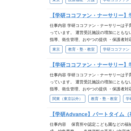
研ココファン・ナーサリー https://nurse
利用者や地域ニーズの分析 サービス内容と
からは事業領域、サービス提供対象を拡大予定。
物像 地域や社会への貢献意欲のある方 福
【学研ココファン・ナーサリー】
ゼロから創ることに楽しみを感じる方 歓迎
会貢献度の高い仕事に就きたい方 新しいこと
仕事内容 学研ココファン・ナーサリーは子
ーサリー https://nursery.cocof
っています。 運営受託施設の増加にともな
サービス提供対象を拡大予定。 所在地 〒141
指導、衛生管理、おやつの提供 ・保護者対
携・協力 ・そのほか施設運営に関わる事項
東京
教育・塾・教室
学研ココファン
す。 施設長経験が無い方も各施設の運営担
がしたい方 ・安定した環境や法人で落ち着
【学研ココファン・ナーサリー】
課後児童支援員資格 必須 【下記いずれか
わった経験 ・社会福祉施設における2年以上の施設長経
仕事内容 学研ココファン・ナーサリーは子
ompany/ 事業内容 首都圏を中心とした
っています。 運営受託施設の増加にともな
田二丁目11-8 学研ビル7階
指導、衛生管理、おやつの提供 ・保護者対
携・協力 ・そのほか施設運営に関わる事項
関東（東京以外）
教育・塾・教室
学
す。 施設長経験が無い方も各施設の運営担
がしたい方 ・安定した環境や法人で落ち着
【学研Advance】パートタイム
課後児童支援員資格 必須 【下記いずれか
わった経験 ・社会福祉施設における2年以上の施設長経
仕事内容 保育所や認定こども園などの福祉