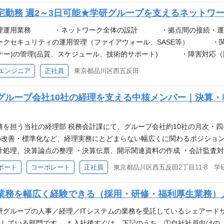
標準化、運用設計（保守・改善・分析）、RPA・ITツール・生成AI活
宅勤務 週2～3日可能★学研グループを支えるネットワ
務の設計と定着支援に取り組んでいます。 応募資格／必須スキル（MUS
ト、文書作成支援の設計など） ・現状業務の可視化・整理の経験（業務
クの管理運用業務 ・ネットワーク全体の設計 ・拠点間の接続
準化、運用ルール整備、KPI設計・改善など）※小規模でも可 ・関係
セキュリティの運用管理（ファイアウォール、SASE等） ・関
部署との円滑なコミュニケーション能力 応募資格／歓迎スキル（WANT
ー)の管理(品質、スケジュール、技術的サポート) ・障害対応
務等）のいずれかでの業務経験 ・ドキュメント作成力（提案書、要件/
横断的プロジェクトへの参加、各種設計 ・業務、プロジェクト
エンジニア
正社員
東京都品川区西五反田
RFP、見積評価、進捗/品質管理） 補足情報 現場に入り込み、課題発
礎条件（マインド） •案件単位のアサインで作業レベルまで自分でブレイ
を出す」経験が積めます。複数社・複数業務領域に横断して関わることが
ング）ができる方 •並行タスクに対応できること •緊急対応が発生する
グループ会社10社の経理を支える中核メンバー｜決算
改革リーダー、社内コンサル、DX推進責任者などへのキャリア拡張が
（ナレッジ・スキル） •ネットワーク機器（L2・L3スイッチ、ファイアウ
は３つとも必須です。 歓迎条件（ナレッジ・スキル） •拠点間接続の設定、
oryやEntra IDの運用経験 •Linuxサーバーの運用経験 配属部門・部門の
務を担う当社の経理部 税務会計課にて、グループ会社約10社の月次・
考 •グループネットワークの運用・管理をご担当いただきます。 •グル
改善・標準化など、経理実務にとどまらない幅広くに関わるポジション
調整能力が求められます。 •在宅勤務が可能です（週２日～３日）。
計処理、決算論点の整理 ・決算伝票、開示関連資料の作成 ・会計監査
理等の事務作業もあります。 •スキルに応じて、ネットワーク以外の業務
再編等に関する会計処理の検討（ご経験に応じて担当） 経験を活かせる
ポート
コーポレート
正社員
東京都品川区西五反田2丁目11-8 学
の検討 ・M&A・組織再編に係る会計処理の検討 ・経理業務フローの改
のリプレイス検討 このポジションの魅力 ・グループ約10社の経理業務
業務を幅広く経験できる（採用・研修・福利厚生業務）／
ながら、経理としての幅広い経験や専門性を高められる環境です。 ・決
少ない高度な会計論点にも携わることができます。 ・業務改善や標準
研グループの人事／経理／ITシステムの業務を受託しているシェアード
ます。 ・ご経験や適性に応じて、将来的には業務のとりまめや後輩育
している部門です。 ＊入社後すぐは、下記のうち、①自社社員向けの