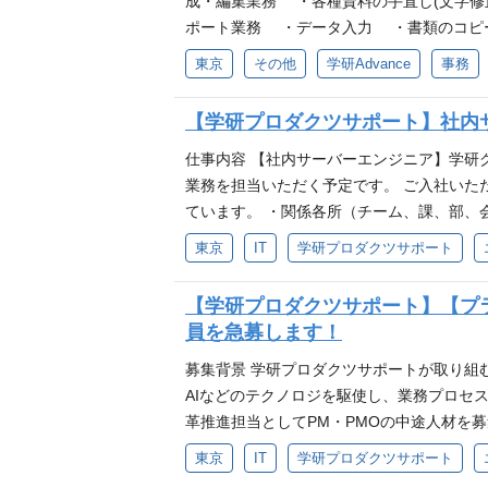
ompany/ 事業内容 首都圏を中心とした
成・編集業務 ・各種資料の手直し(文字修正
田二丁目11-8 学研ビル7階
ポート業務 ・データ入力 ・書類のコピ
業務(封入、宛名書き、郵送手配など) ・契
東京
その他
学研Advance
事務
件 ・事務経験がある方 ・正確な作業が
「学研グループ」の安定感と信頼性！ ■「
【学研プロダクツサポート】社内
く キャリアを継続できます。業務内容は
夕方は早めにお迎えに行きたい方にぴったりのワーク
仕事内容 【社内サーバーエンジニア】学研
株式会社 学研Advanceは、教育を基
業務を担当いただく予定です。 ご入社いた
などの 福祉施設に関する第三者評価を中
ています。 ・関係各所（チーム、課、部、会
施設など社会福祉事業の 事業者が提供す
障害対応（障害解消までの作業対応・窓口含む
東京
IT
学研プロダクツサポート
認証を受けた評価機関が、当事者（事業者
問い合わせ対応（調査・回答、チーム業務範
ることで、利用者の福祉サービスの 選択
プロジェクトへの参加 ・業務、プロジェクトで必
【学研プロダクツサポート】【プラ
（東京都、神奈川県、埼玉県、千葉県）の
eDirectory、ファイルサーバー）の
員を急募します！
護者アンケート）事業 主要顧客 保育所、認
識を保有していること（DNS,DHCPなど）
レADとEntra IDとの連携構築や運用の経験
募集背景 学研プロダクツサポートが取り組
ンで作業レベルまで自分でブレイクダウンし
AIなどのテクノロジを駆使し、業務プロセ
応できる方 ・緊急対応が発生する業務があ
革推進担当としてPM・PMOの中途人材を
バックオフィス業務をシェアードサービス
東京
IT
学研プロダクツサポート
め、事業会社と協働での各種プロジェクトを