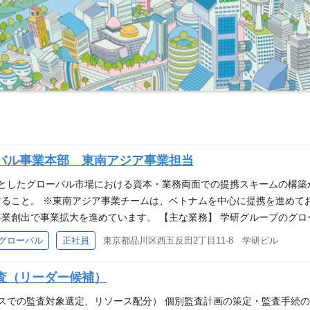
バル事業本部 東南アジア事業担当
心としたグローバル市場における資本・業務両面での提携スキームの構
ること。 ※東南アジア事業チームは、ベトナムを中心に提携を進めて
業創出で事業拡大を進めています。 【主な業務】 学研グループのグ
投資や提携を含む最適な参入方法を立案・実行していただきます。 本
グローバル
正社員
東京都品川区西五反田2丁目11-8 学研ビル
フロントで推進する役割です。 現地企業の選定から契約交渉、そして提
一気通貫で経験・実行していただきます。 【具体的な業務】 １．市
査（リーダー候補）
ターゲット企業の調査・選定 ２．事業拡大・成長プランの策定 候補
るための成長戦略立案 ３．ディール実行とプロジェクト管理 提携交
ースでの監査対象選定、リソース配分） 個別監査計画の策定・監査手続