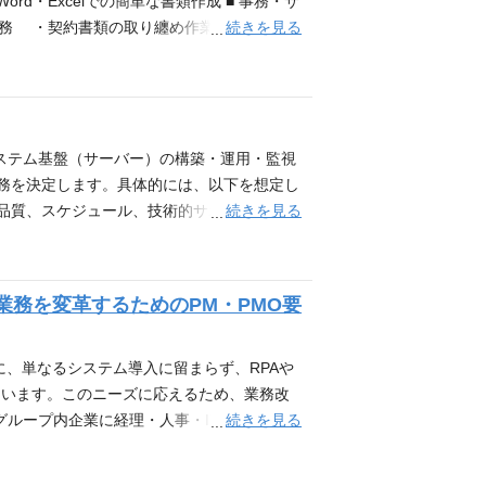
所在地 〒141-0031 東京都品川区西五反
・Excelでの簡単な書類作成 ■ 事務・サ
続きを見る
業務 ・契約書類の取り纏め作業書類の発送
ord・Excel・ビジネスメール） 歓迎条
 ■教育・福祉のリーディングカンパニー
3～4日の勤務で、家庭を優先しながら無理な
ル。久しぶりの社会復帰を考えている方や、
dvance.gakken.co.jp/ 会社概要
ステム基盤（サーバー）の構築・運用・監視
関としての認証を受け、保育所や認定こども園
業務を決定します。具体的には、以下を想定し
祉サービス第三者評価は、保育所、高齢者
続きを見る
（品質、スケジュール、技術的サポート） ・
どを評価します。 評価は、都道府県から
絡(電話)対応（社員交替で対応※月単位） ・
います。 そして、評価結果を幅広く公表す
よっては登壇資料作成、発表を行う ・横断的
を持っています。 事業内容 ・一都三県
の経験 ・Windowsサーバー(特にActiv
業務を変革するためのPM・PMO要
けの、職員の自己評価事業、利用者調査（保
保有していること ・サーバーネットワークの知
都品川区西五反田2-11-8
トレージなどのハードウェア的な知識 ・オンプ
ーク構築運用経験 求める人物像 ・案件単位のアサイ
、単なるシステム導入に留まらず、RPAや
件ヒアリング）ができる方 ・並行タスクに対
ています。このニーズに応えるため、業務改
続きを見る
グループ内企業に経理・人事・ITなど、各種
推進室はグループ内事業会社の課題解決のた
・実行。現状業務の可視化（業務棚卸・課題分