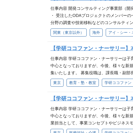
仕事内容 開発コンサルティング事業部（開発
・ 受注したODAプロジェクトのメンバー
分野の調査や技術移転などのコンサルティン
・ 民間企業の海外（主に、開発途上国）進
関東（東京以外）
海外
アイ・シー・
業務に係る各種営業・広報活動。 募集要項や応募方
p/ 事業内容 世界150か国以上の開発途
【学研ココファン・ナーサリー】
（政府開発援助）プロジェクトを実施。途上
研グループのグローバル展開も推進するなど多
仕事内容 学研ココファン・ナーサリーは子
7階
中心となっておりますが、今後、様々な新規
集いたします。 募集役職は、課長職・副部
す。 【管理部門】 自治体請求業務（保育園
東京
教育・塾・教室
学研ココファン
改善 その他、バックオフィス全般 （副部
事務責任者 【運営部門】 運営施設（保育
【学研ココファン・ナーサリー】
ト及び改善案の立案・実行 本部施策や施設
職）部長業務の補佐、運営施設に関する改善
仕事内容 学研ココファン・ナーサリーは子
像 相手の立場・考えを尊重したうえで、自
中心となっておりますが、今後、様々な新規
いう志をお持ちの方 各部門や人員と円滑な調
業担当として、事業コンセプトやビジネスモ
ル・経験保育園・学童・児童発達支援の業界経
営まで幅広く担当できます。 利用者の成長
東京
医療福祉・介護
学研ココファン