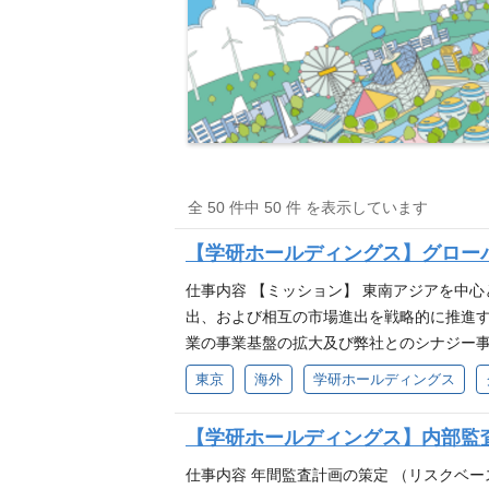
全 50 件中 50 件 を表示しています
【学研ホールディングス】グロー
仕事内容 【ミッション】 東南アジアを中
出、および相互の市場進出を戦略的に推進す
業の事業基盤の拡大及び弊社とのシナジー事
場のニーズや市況を分析し、戦略に合致した
東京
海外
学研ホールディングス
を受けながら、投資や提携のプロジェクトを
事業開発プロセスをチームで協力しながら
【学研ホールディングス】内部監
業本部の戦略に基づき、最適な市場および
ナリオを構築し、投資対効果を最大化させ
仕事内容 年間監査計画の策定 （リスクベ