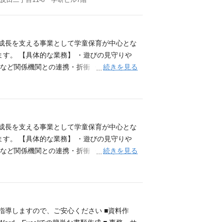
・学童保育等の運営および子育て支援事業。 2026年度
とビジネス性を両立した事業づくり 求める人
7階
のアイディアを実現させたい方 新たな挑戦、
論理性、コミュニケーション能力がある方 社
験 採用会社 株式会社 学研ココファン・ナ
の成長を支える事業として学童保育が中心とな
営および子育て支援事業。 2026年度からは事業領域、
す。 【具体的な業務】 ・遊びの見守りや
続きを見る
域など関係機関との連携・折衝 ・本部との連
成長を日々感じられるやりがいのあるお仕事で
プを目指したい方 ・地域に根差した社会貢献
ャリアップを目指したい方 必須スキル ・放
験 ・児童福祉法に基づく事業に5年以上携
//nursery.cocofump.co.jp/c
の成長を支える事業として学童保育が中心とな
所在地 〒141-0031 東京都品川区西五反
す。 【具体的な業務】 ・遊びの見守りや
続きを見る
域など関係機関との連携・折衝 ・本部との連
成長を日々感じられるやりがいのあるお仕事で
プを目指したい方 ・地域に根差した社会貢献
ャリアップを目指したい方 必須スキル ・放
験 ・児童福祉法に基づく事業に5年以上携
//nursery.cocofump.co.jp/c
導しますので、ご安心ください ■資料作