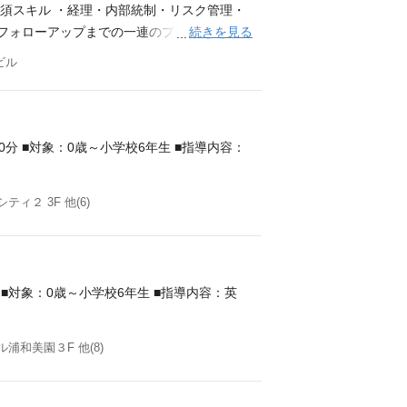
伴走 提携成立後、現地の経営陣と共に事業
必須スキル ・経理・内部統制・リスク管理・
伴走 ６．知見の資産化と共通化 一連の事
続きを見る
告・フォローアップまでの一連のプロセスを
トのリード経験（国内外問わず） 自ら主体
スクマネジメントに関連する知見または経験 求
ビル
務経験は必須ではないが、関心があり、自ら学
巻き込み、調整・折衝を推し進めることがで
力 ・困難な状況でも冷静に、粘り強く解決
rPoint・Excel） 難しい関数は不要だが、
法人または提携先での経営・数字管理の経験
分 ■対象：0歳～小学校6年生 ■指導内容：
 求める人物像 ・動かす人、任せられる人
人 海外事業・M&Aなど、不確実な環境や未
２ 3F 他(6)
に進まなくても感情に振り回されず、落ち着
表現できるコミュニケーション力を持つ方
■対象：0歳～小学校6年生 ■指導内容：英
和美園３F 他(8)