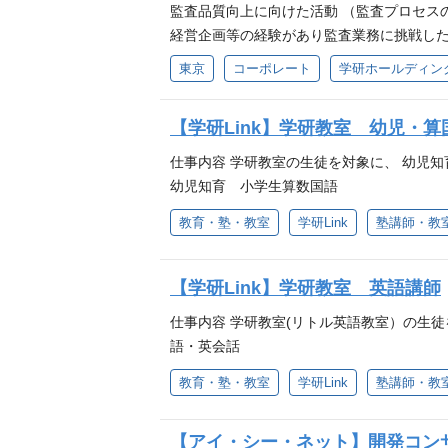
携・サポートを受けながら、デューデリジ
監査品質向上に向けた活動 （監査プロセス
計画の実行支援 ５．PMIとガバナンス
経営企画等の経験があり監査業務に挑戦し
業開発プロセスから得られた経験やノウハウ
推進した経験 ・CIA、CISA、CFE、C
東京
コーポレート
学研ホールディン
者として推進した実務経験 ・クロスボーダ
める人物像 ・倫理観と専門職としての気質
び・行動できる人材 ・実践的な英語コミュ
きる方
【学研Link】学研教室 幼児・算
策を探せる姿勢 感情に左右されず、落ち着いて課題
資料作成・分析に活用できるレベル 歓迎ス
仕事内容 学研教室の生徒を対象に、 幼児知育
・財務諸表を理解できる基礎的なファイナン
幼児知育 小学生算数国語
自ら考えて行動し、関係者を巻き込みながら
教育・塾・教室
学研Link
塾講師・教
経験の分野でも学びながら挑戦できる方 
いて課題を整理して前に進める方 ・論理
【学研Link】学研教室 英語講師
仕事内容 学研教室(リトル英語教室）の生徒を
語・英会話
教育・塾・教室
学研Link
塾講師・教
【アイ・シー・ネット】開発コン