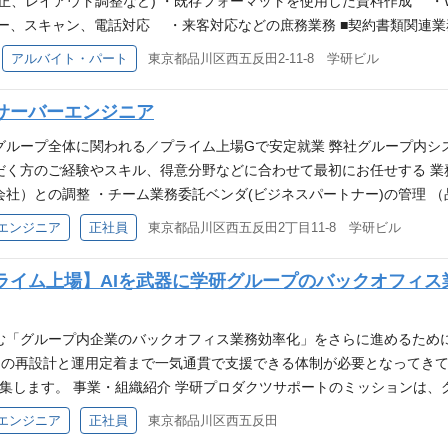
保育園・学童保育等の運営および子育て支援事業。 学童事業は近年急成長中。 
、レイアウト調整など) ・既存フォーマットを使用した資料作成 ・Word
ー、スキャン、電話対応 ・来客対応などの庶務業務 ■契約書類関連
約書類のファイリング・整理 必須スキル ・PCの基本操作ができる方（w
アルバイト・パート
東京都品川区西五反田2-11-8 学研ビル
できる方 ・落ち着いた環境で仕事がしたい方 こんな方におすすめ！
短時間勤務」で仕事と家庭を自分らしく両立 1日5〜6時間×平日週
サーバーエンジニア
複雑な専門知識よりも、丁寧な事務作業を コツコツ進めるスタイ
ライフバランスです。 採用会社 株式会社学研Ａｄｖａｎｃｅ https://a
グループ全体に関われる／プライム上場Gで安定就業 弊社グループ内シ
軸とした出版社、学研のグループ会社です。 福祉サービス第三者評価機
だく方のご経験やスキル、得意分野などに合わせて最初にお任せする 
心とした事業を行っています。 ＜福祉サービス第三者評価とは＞ 福
社）との調整 ・チーム業務委託ベンダ(ビジネスパートナー)の管理 
る福祉サービスの内容や質、事業者の経営や組織の マネジメント力な
） ・問題切り分け（障害発生における原因追究） ・24h365d障害連
エンジニア
正社員
東京都品川区西五反田2丁目11-8 学研ビル
や利用者） 以外の公平・中立な第三者の立場で専門的かつ客観的に行
囲外なら他へエスカレーションも含む） ・関係会議への出席、場合に
支援や、各事業者がより良いサービスを提供できるように誘導する役割
要なドキュメントの作成/修正 必須スキル ・Linuxサーバーの構築や運用
イム上場】AIを武器に学研グループのバックオフィス
保育所を中心とした 福祉施設の第三者評価事業 ・全国の保育所向
構築、運用経験 ※ドメインの信頼関係、グループポリシーなどの基礎知識を
定こども園、幼稚園などの福祉・教育施設 所在地 〒141-0031 東京
 歓迎スキル ・クラウド（AWSやAzure）の運用経験 ・サーバー、ス
 ・Oracle、SQLServerの運用経験 ・CISCOルータなどネットワ
む「グループ内企業のバックオフィス業務効率化」をさらに進めるために
て対応できる方 ・社内ユーザーと直接やりとり（案内、質疑応答、要
スの再設計と運用定着まで一気通貫で支援できる体制が必要となってき
るためそれに耐えられる方
募集します。 事業・組織紹介 学研プロダクツサポートのミッションは、
することで、グループの安定的な事業成長を支えることです。業務改革
エンジニア
正社員
東京都品川区西五反田
推進しています。 業務内容 バックオフィス業務改革サービスの企画