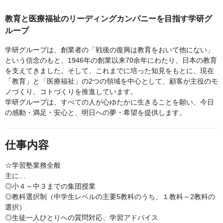
教育と医療福祉のリーディングカンパニーを目指す学研グ
ループ
学研グループは、創業者の「戦後の復興は教育をおいて他にない」
という信念のもと、1946年の創業以来70余年にわたり、日本の教育
を支えてきました。そして、これまでに培った知見をもとに、現在
「教育」と「医療福祉」の2つの領域を中心として、顧客が主役のモ
ノづくり、コトづくりを推進しています。
学研グループは、すべての人が心ゆたかに生きることを願い、今日
の感動・満足・安心と、明日への夢・希望を提供します。
仕事内容
☆学習塾業務全般
主に…
◎小４～中３までの集団授業
◎教科選択制（中学生レベルの主要5教科のうち、１教科～2教科の
選択）
◎生徒一人ひとりへの質問対応、学習アドバイス