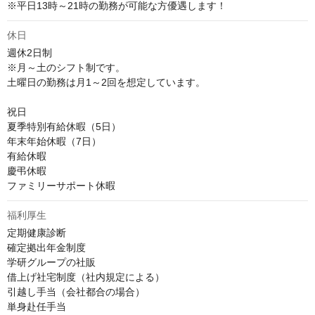
※平日13時～21時の勤務が可能な方優遇します！
休日
週休2日制

※月～土のシフト制です。

土曜日の勤務は月1～2回を想定しています。

祝日

夏季特別有給休暇（5日）

年末年始休暇（7日）

有給休暇

慶弔休暇

ファミリーサポート休暇
福利厚生
定期健康診断

確定拠出年金制度

学研グループの社販

借上げ社宅制度（社内規定による）

引越し手当（会社都合の場合）

単身赴任手当
