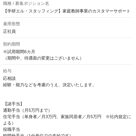
職種 / 募集ポジション名
【学研エル・スタッフィング】家庭教師事業のカスタマーサポート
雇用形態
正社員
契約期間
※試用期間6カ月

（期間中、待遇面の変更はございません）
給与
応相談
経験・能力などを考慮のうえ、決定いたします。

【諸手当】

通勤手当（月5万円まで）

住宅手当（単身者／月3万円、家族同居者／月5万円　※社内規定に
よる）

役職手当

時間外手当（1分単位での支給です）
