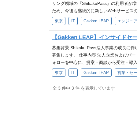
「作って終わり」ではなく、実数値に基づい
リング領域の『ShikakuPass』の利
やコンテンツ編集チームと距離が近く、仕様
ため、今後も継続的に新しいWebサービス
求できる環境です 幅広い技術領域への挑戦 ・
携わるチャンスがある環境で、プロダクトの
東京
IT
Gakken LEAP
エンジニ
基盤整備など、意欲次第でフルスタックに活
ンツ編集チームと連携しながら、仕様検討からリ
以上） ・RDB（PostgreSQL, M
エンド設計・実装・テスト ・リリースした
【Gakken LEAP】インサイド
グの実務経験 ・GitHub等を用いたチー
加 ・ビジネスサイド、デザイナー、フロン
歓迎スキル ・Ruby on Railsを用いたW
ジションの魅力 大規模なコンテンツ資産 
募集背景 Shikaku Pass法人事業
・Docker等のコンテナ技術を利用した開発
を持ってプロダクト開発に関わることができ
募集します。 仕事内容 法人企業およびパ
上に向けたテスト自動化やCI/CD環境の整備
験できます ビジネスへの深い関与 ・ビジ
ォローを中心に、提案・商談から受注・導入
キテクチャの設計経験 ・Webフロントエンドの
るのか、ユーザーにどのような価値を届ける
ロー・提案・商談 利用企業へのフォロー 
東京
IT
Gakken LEAP
営業・セ
る5つの価値観（Values）に共感し、実践でき
を用いたインフラ構築、Terraformによ
開発へのフィードバック など ポジションの魅
力を最大化させるための対話ができる方 Growt
プリケーションのバックエンド開発の実務経験（
ド獲得施策の企画から提案・商談、受注後の
全 3 件中 3 件 を表示しています
epreneurship: 自ら課題を発見し
設計、物理設計、およびパフォーマンスチュー
った営業スタイルではなく、自ら考えた施策
方 技術トレンドに関心を持ち、継続的に学習し、チ
びコードレビューの経験 ・実務において主体的
くのパートナー企業との連携を通じて、新
ypeScript, Vue.js (Nuxt.js) データベース
ケーションの開発経験（目安：3〜5年以上） ・
とも、この仕事ならではの魅力です。 必須
ング: Sentry, New Relic, CloudWatch
・OpenAPIを用いたAPI設計とドキュメ
じた顧客対応の経験 顧客の課題をヒアリン
PC: Mac / Windows 選択可 採用会社 株式
験 ・BigQuery、Redashなどを用
S、HR Tech、研修、e-Learning
ープ各社およびグループ外企業のＩＴ事業・
開発経験 ・Webサービスまたはスマートフォン
r、メールマーケティング、コンテンツ企画
ベンチャーキャピタルに対する投資と養成 所在
方を求めています。 Impact: 社会・顧客・
立て、実行と改善を繰り返しながら成果を高