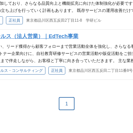
た試行錯誤を繰り返しながらサービスを改善するプロセスを経験できま
用者が増加しており、さらなる品質向上と機能拡充に向けた体制強化が必要
の検討段階から入り込むことができます ・なぜその機能を作るのか、
の立ち上げを行っていく計画もあります。 既存サービスの運用改善だけ
バックエンドだけでなく、フロントエンド開発、AWS/GCPを用いたインフラ
成長を支えていただける方を募集しています。 仕事内容 バックエン
ア
正社員
東京都品川区西五反田2丁目11-8 学研ビル
躍できる領域があります 必須スキル ・言語を問わず、Webアプリケ
リース後の改善まで一貫して携わっていただきます。 ・Ruby on R
ySQL等）の論理設計、物理設計、およびパフォーマンスチューニングの経験 
機能のモニタリングと、データに基づいた継続的な機能改善 ・スクラ
セールス（法人営業）｜EdTech事業
ム開発およびコードレビューの経験 ・実務において主体的に課題を発見
トエンドエンジニアと連携した仕様策定やユーザーヒアリング ・日々の
ebアプリケーションの開発経験（目安：3〜5年以上） ・AWS / Google
× エンジニアの裁量 ・学研グループの豊富なコンテンツ資産を活用し
の成長に伴い、リード獲得から顧客フォローまで営業活動全体を強化し、さら
経験 ・OpenAPIを用いたAPI設計とドキュメント作成の経験 ・アジ
ます ・「作って終わり」ではなく、実数値に基づいた試行錯誤を繰り
ートナー企業向けに、自社教育研修サービスの営業活動や販促活動をご
経験 ・BigQuery、Redashなどを用いたデータ基盤整備、データ分
ネスチームやコンテンツ編集チームと距離が近く、仕様の検討段階から入
まで伴走しながら、お客様と丁寧に向き合っていただきます。 主な業
開発経験 ・WebサービスまたはスマートフォンアプリのUI/UXデザイン経
のかを追求できる環境です 幅広い技術領域への挑戦 ・バックエンドだけ
提案資料の作成・改善 パートナー開拓・営業支援 リード獲得施策の企画
ールス・コンサルティング
正社員
東京都品川区西五反田二丁目11番8
る方を求めています。 Impact: 社会・顧客・組織にインパクトを与えることに
るIaC、データ基盤整備など、意欲次第でフルスタックに活躍できる領域が
力 学研ブランドを活かしながら、Shikaku Pass法人事業の成長
h Curve: 自己と組織の成長を楽しめる方 Positive: 困難な状況で
3年以上） ・エンジニアをマネジメントするポジションでの実務経験 ・RDB
フォローまで一気通貫で携わり、お客様と長期的な関係を築きながら事
、「自分ごと」として解決に動ける方 職務領域を超えてコミュニケーション
ニングの経験 ・保守性を意識したコード設計、リファクタリングの実務
をスピード感を持って実行できる環境です。営業活動に加え、仕組みづ
ームへのアウトプットができる方 勤務環境・ツール バックエンド: Ruby (
に課題を発見し、解決に向けてリーダーシップを発揮した経験 歓迎スキル ・
たな販路の拡大にも携わることができます。パートナー企業とともに教
: PostgreSQL, MySQL インフラ: AWS, Google Cloud, Docker プロビジ
AWS / Google Cloud を用いたインフラ設計、構築、運用の経験 
スキル／経験 法人営業またはインサイドセールスの実務経験（業界不問
1
 ソースコード管理: GitHub タスク管理: JIRA コミュニケーション: Slack, Googl
ント作成の経験 ・アジャイル（スクラム）開発の経験 ・システム品質向上
グし、提案につなげた経験 主体的に課題を見つけ、周囲を巻き込みながら
会社Gakken LEAP https://gakken-leap.co.jp/ 事業内容 Ed
いたデータ基盤整備、データ分析の経験 ・高負荷に耐えうるバックエンドアー
商材などの法人営業経験 パートナーセールス、アライアンス、代理店営業の経験 
サービスに関する企画、設計、開発、導入支援及び運用並びにそれらに
アプリのUI/UXデザイン経験 求める人物像 Gakken LEAPが掲げる
等） 教育・人材育成・資格学習分野への興味・関心 求める人物像 自ら
地 〒141-0031 東京都品川区西五反田二丁目11番8号 学研ビル内
組織にインパクトを与えることにこだわる方 Collaboration: チームの
められる方 社内外の関係者と信頼関係を築き、協力しながら業務を進