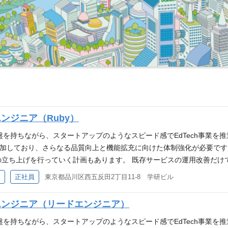
エンジニア（Ruby）
盤を持ちながら、スタートアップのようなスピード感でEdTech事業を
用者が増加しており、さらなる品質向上と機能拡充に向けた体制強化が必要で
の立ち上げを行っていく計画もあります。 既存サービスの運用改善だけ
成長を支えていただける方を募集しています。 仕事内容 バックエン
ア
正社員
東京都品川区西五反田2丁目11-8 学研ビル
リース後の改善まで一貫して携わっていただきます。 ・Ruby on R
機能のモニタリングと、データに基づいた継続的な機能改善 ・スクラ
ンドエンジニア（リードエンジニア）
トエンドエンジニアと連携した仕様策定やユーザーヒアリング ポジション
ンツ資産を活用しつつ、エンジニア一人ひとりがオーナーシップを持っ
盤を持ちながら、スタートアップのようなスピード感でEdTech事業を