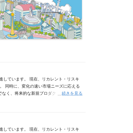
推進しています。 現在、リカレント・リスキ
す。 同時に、変化の速い市場ニーズに応える
続きを見る
でなく、将来的な新規プロダクトの開発にも
ド開発を中心として、ビジネスチームやコンテ
ailsを用いたWebアプリケーションのバック
ムを採用したアジャイルな開発プロセスへの参
の魅力 大規模なコンテンツ資産 × エンジ
てプロダクト開発に関わることができます ・
推進しています。 現在、リカレント・リスキ