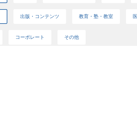
て
出版・コンテンツ
教育・塾・教室
コーポレート
その他
て
学研プロダクツサポート
Gakken
Ga
エル・スタッフィング
Gakken SEED
文理学院
イーホールディングス
学研Link
アイ・シー・ネ
ホールディングス
学研ココファン・ナーサリー