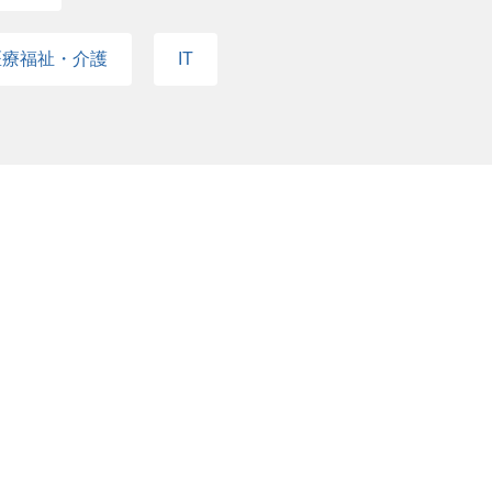
医療福祉・介護
IT
kken LEAP
ット
学研Advance