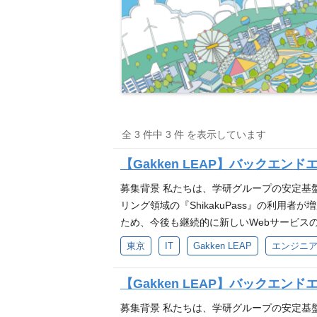
全 3 件中 3 件 を表示しています
【Gakken LEAP】バックエンド
募集背景 私たちは、学研グループの安定基
リング領域の『ShikakuPass』の利
ため、今後も継続的に新しいWebサービス
携わるチャンスがある環境で、プロダクトの
東京
IT
Gakken LEAP
エンジニ
ンツ編集チームと連携しながら、仕様検討からリ
エンド設計・実装・テスト ・リリースした
【Gakken LEAP】バックエ
加 ・ビジネスサイド、デザイナー、フロン
ニアの裁量 ・学研グループの豊富なコンテ
募集背景 私たちは、学研グループの安定基