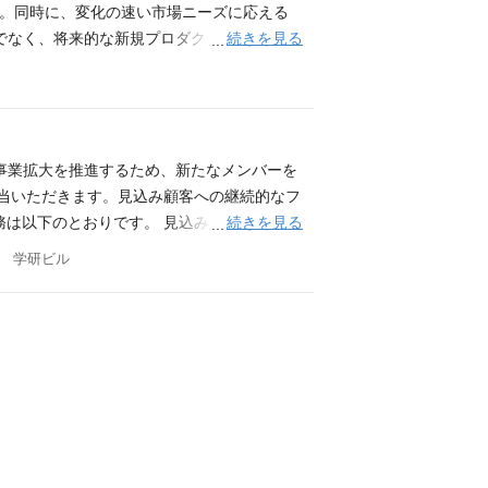
す ビジネスへの深い関与 ・ビジネスチーム
です。同時に、変化の速い市場ニーズに応える
ユーザーにどのような価値を届けるのかを追
続きを見る
でなく、将来的な新規プロダクトの開発にも
構築、TerraformによるIaC、データ
ド開発を中心として、ビジネスチームやコンテ
ーションのバックエンド開発の実務経験（3年
ailsを用いたWebアプリケーションのバック
・保守性を意識したコード設計、リファクタリン
ムを採用したアジャイルな開発プロセスへの参
し、解決に向けてリーダーシップを発揮した経験
開発業務を通じたチームメンバーの育成 ポ
 Cloud を用いたインフラ設計、構築、運用の経験
つつ、エンジニア一人ひとりがオーナーシップ
なる事業拡大を推進するため、新たなメンバーを
ャイル（スクラム）開発の経験 ・システム品質向
返しながらサービスを改善するプロセスを経
担当いただきます。見込み顧客への継続的なフ
析の経験 ・高負荷に耐えうるバックエンドアー
り込むことができます ・なぜその機能を作
続きを見る
務は以下のとおりです。 見込み顧客へのフォ
験 求める人物像 Gakken LEAPが掲げ
でなく、フロントエンド開発、AWS/GCP
・実行 顧客の声をもとにしたサービス改善・
号 学研ビル
こだわる方 Collaboration: チームの
あります 必須スキル ・言語を問わず、Webア
を営業の立場から支えるポジションです。 リー
も前向きに、エネルギッシュに取り組める方 Entr
（PostgreSQL, MySQL等）の論理
業の成長に貢献できます。 また、型にはま
を取り、目的の達成に向けて主体的に行動できる
経験 ・GitHub等を用いたチーム開発およ
くりや改善にも挑戦できます。 さらに、多
Ruby on Rails) フロントエンド: T
Ruby on Railsを用いたWebアプリ
育・リスキリング市場の成長に貢献できるこ
ョニング: Terraform API定義: OpenAPI モニタリ
・Docker等のコンテナ技術を利用した開発経験
） メール・電話・オンライン商談などを通
e Workspace, Notion デザイン連携: Figma
に向けたテスト自動化やCI/CD環境の整備経
業務を進めた経験 歓迎スキル／経験 Saa
-Tech事業の開発、構築及びコンサルティング業務 学研グル
キテクチャの設計経験 ・Webフロントエンドの
リード獲得施策の企画・実行経験（Webina
関するコンサルティング ベンチャー企業・
5つの価値観（Values）に共感し、実践できる
課題を見つけ、主体的に行動できる方 仮説を
力を最大化させるための対話ができる方 Growth
められる方 教育・リスキリングを通じて企業