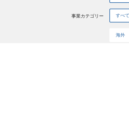
すべ
事業カテゴリー
海外
すべ
募集企業
学研
エヌ
学研