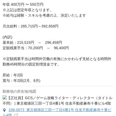
年収
400万円 〜 550万円
※上記は想定年収となります。

※給与は経験・スキルを考慮の上、決定いたします 

月次給料：285,715円～392,858円　

(内訳)

基本給：215,515円　～　296,458円

定額残業手当：70,200円　～　96,400円

※定額残業手当は時間外労働の有無にかかわらず支給となる時間外
勤務45時間分の固定割増賃金です。

昇給：年2回

賞与：年2回(2月、8月)
勤務地の所在地/地図
108-0073 東京都港区三田一丁目4番1号 住友不動産麻布十番ビ
ル4階