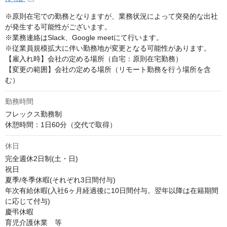
※原則在宅での勤務となりますが、業務状況によって突発的な出社
が発生する可能性がございます。

※業務連絡はSlack、Google meetにて行います。

※従業員規模拡大に伴い勤務地が変更となる可能性があります。

【雇入れ時】会社の定める場所（自宅：原則在宅勤務）

【変更の範囲】会社の定める場所（リモート勤務を行う場所を含
む）
勤務時間
フレックス勤務制

休憩時間：1日60分（交代で取得）
休日
完全週休2日制(土・日)

祝日

夏季/冬季休暇(それぞれ3日間付与)

年次有給休暇(入社6ヶ月経過後に10日間付与。翌年以降は在籍期間
に応じて付与) 

慶弔休暇

育児介護休業　等
