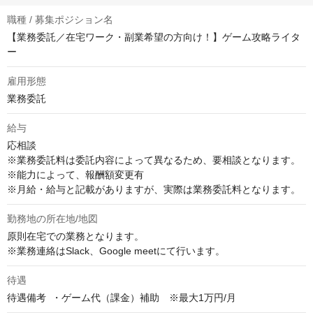
職種 / 募集ポジション名
【業務委託／在宅ワーク・副業希望の方向け！】ゲーム攻略ライタ
ー
雇用形態
業務委託
給与
応相談
※業務委託料は委託内容によって異なるため、要相談となります。

※能力によって、報酬額変更有

※月給・給与と記載がありますが、実際は業務委託料となります。
勤務地の所在地/地図
原則在宅での業務となります。

※業務連絡はSlack、Google meetにて行います。
待遇
待遇備考	・ゲーム代（課金）補助　※最大1万円/月