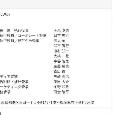
With
長　兼　執行役員　　　　　　　今泉 卓也

執行役員／コーポレート管掌　　日吉 秀行

執行役員／経営企画管掌　　　　黒太 薫

　　　　　　　　　　　　　　　武市 智行

　　　　　　　　　　　　　　　濵村 弘一

　　　　　　　　　　　　　　　大橋 一登

　　　　　　　　　　　　　　　半谷 智之

　　　　　　　　　　　　　　　後藤 勝也

　　　　　　　　　　　　　　　森田 徹

ディア管掌　　　　　　　　　　矢崎 高広

告戦略・渉外管掌　　　　　　　奥田 大介

ーケティング管掌　　　　　　　冬野 和政

務管掌　　　　　　　　　　　　熊倉 陵平
73　東京都港区三田一丁目4番1号 住友不動産麻布十番ビル4階
日