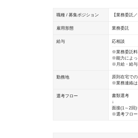
職種 / 募集ポジション
【業務委託／
雇用形態
業務委託
給与
応相談
※業務委託料
※能力によっ
※月給・給与
原則在宅での
勤務地
※業務連絡はSl
書類選考

選考フロー
↓

面接(1～2回
※選考フロー