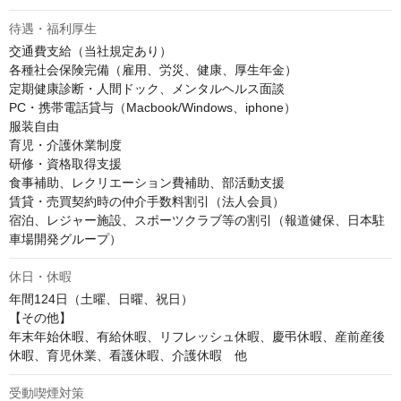
待遇・福利厚生
交通費支給（当社規定あり）

各種社会保険完備（雇用、労災、健康、厚生年金）

定期健康診断・人間ドック、メンタルヘルス面談

PC・携帯電話貸与（Macbook/Windows、iphone）

服装自由

育児・介護休業制度

研修・資格取得支援

食事補助、レクリエーション費補助、部活動支援

賃貸・売買契約時の仲介手数料割引（法人会員）

宿泊、レジャー施設、スポーツクラブ等の割引（報道健保、日本駐
車場開発グループ）
休日・休暇
年間124日（土曜、日曜、祝日）

【その他】

年末年始休暇、有給休暇、リフレッシュ休暇、慶弔休暇、産前産後
休暇、育児休業、看護休暇、介護休暇　他
受動喫煙対策