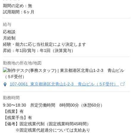
期間の定め：無

試用期間：6ヶ月
給与
応相談
月給制

経験・能力に応じ当社規定により決定します

昇給：年1回/賞与：年1回（決算賞与）
勤務地の所在地/地図
107-0061 東京都港区北青山1-2-3 青山ビル（５F受付）
勤務時間
9:30〜18:30　所定労働時間　8時間00分（休憩60分）

【残業】有

【残業手当】有

【備考】固定残業代制（固定残業時間45時間）

　　　※固定残業代超過分については支給あり