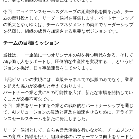
に、更なる組織の強化が急務になっています。
今回、アライアンスセールスグループの組織強化を図るため、チー
ムの牽引役として、リーダー候補を募集します。パートナーシップ
の拡大とゆくゆくは、チームマネジメントの両面でリーダーシップ
を発揮し、組織の成長を加速させる重要なポジションです。
チームの目標/ミッション
当社は、「一企業に一つオリジナルのAIを持つ時代を創る。そして
AIは働く人をサポートし、圧倒的な生産性を実現する。」というビ
ジョンを掲げ、日々事業運営をしております。
上記ビジョンの実現には、直販チャネルでの拡販のみでなく、業界
を超えた協力が必要だと考えております。
パートナー企業と共にAIの可能性を広げ、新たな市場を開拓してい
くことが必要不可欠です。
今回、業界をリードする企業との戦略的なパートナーシップを通じ
て、AIソリューションの浸透と普及を加速させるために、アライア
ンスセールスチームを新たに発足しました。
リーダー候補として、自らも営業活動を行いながら、チームメンバ
ーの育成・指導を行い、組織全体のパフォーマンス向上をリードし