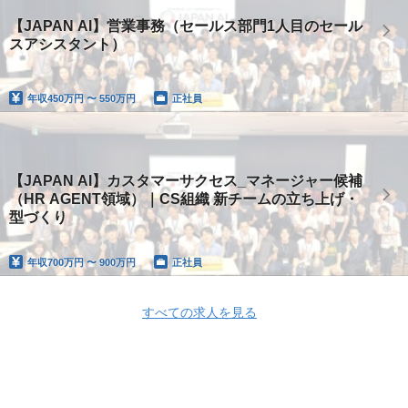
【JAPAN AI】営業事務（セールス部門1人目のセール
スアシスタント）
年収
450万円 〜 550万円
正社員
【JAPAN AI】カスタマーサクセス_マネージャー候補
（HR AGENT領域）｜CS組織 新チームの立ち上げ・
型づくり
年収
700万円 〜 900万円
正社員
すべての求人を見る