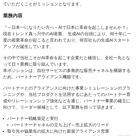
ていただくことがミッションとなります。
業務内容
『～日本一になりたい方へ～AIで日本に革命を起こしませんか？』
現在トレンド真っ只中のAI産業。 生成AIの台頭により、何十年に一
度の産業革命が起こると言われており、何百社もの生成AIスタート
アップが誕生しています。
その中で当社こそがAI革命を起こす企業だと確信し、全社一丸とな
って日々業務に取り組んでいます。
本ポジションは、自社サービスの多角的な販売チャネルを構築する
ため、パートナーアライアンス機能です。
パートナーとのアライアンスに向けた事業シミュレーションのプラ
ンニングや、当社プロダクトを活用するにあたってのパートナー育
成やリレーションシップ強化などを通じ、パートナー事業の確立に
向けて、リーダー候補として、以下業務を担って頂きます。
パートナー戦略策定と実行
パートナーチャネルの立ち上げ～売上拡大のリード
取引先や協業先の拡大に向けた新規アライアンス営業