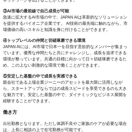
ネットワークを広げることができます。
③AI市場の最前線で自己成長が可能
急速に拡大するAI市場の中で、JAPAN AIは革新的なソリューション
を提供するパイオニア企業です。 AI技術の最先端に触れながら、市
場価値の高いスキルと知識を身に付けることができます。
④トップレベルの仲間と切磋琢磨できる環境
JAPAN AIには、AI市場で日本一を目指す意欲的なメンバーが集まっ
ています。優秀な仲間たちと共にチャレンジし、成長を追求できる
環境が整っています。共通の目標に向かって日々切磋琢磨できるた
め、この上ない刺激的な環境で働くことができます。
⑤安定した基盤の中で成長を実感できる
親会社である上場企業ジーニーのアセットを最大限に活用しなが
ら、スタートアップならではの成長スピードを享受できるのも大き
な魅力です。安定した基盤の中で、ダイナミックなビジネス展開を
経験することができます。
働き方
出社勤務となります。ただし体調不良やご家族のケアが必要な場合
は、上長に相談の上で在宅勤務が可能です。