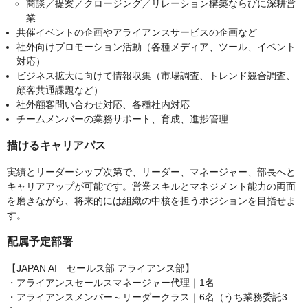
商談／提案／クロージング／リレーション構築ならびに深耕営
業
共催イベントの企画やアライアンスサービスの企画など
社外向けプロモーション活動（各種メディア、ツール、イベント
対応）
ビジネス拡大に向けて情報収集（市場調査、トレンド競合調査、
顧客共通課題など）
社外顧客問い合わせ対応、各種社内対応
チームメンバーの業務サポート、育成、進捗管理
描けるキャリアパス
実績とリーダーシップ次第で、リーダー、マネージャー、部長へと
キャリアアップが可能です。営業スキルとマネジメント能力の両面
を磨きながら、将来的には組織の中核を担うポジションを目指せま
す。
配属予定部署
【JAPAN AI セールス部 アライアンス部】
・アライアンスセールスマネージャー代理｜1名
・アライアンスメンバー～リーダークラス｜6名（うち業務委託3