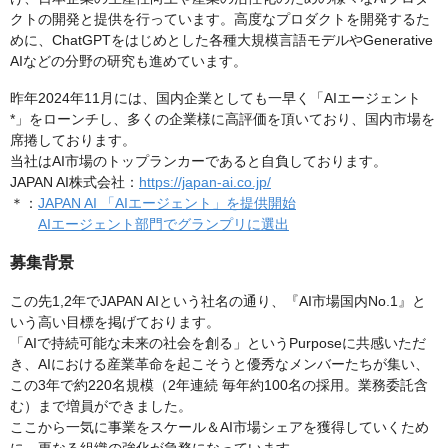
クトの開発と提供を行っています。高度なプロダクトを開発するた
めに、ChatGPTをはじめとした各種大規模言語モデルやGenerative
AIなどの分野の研究も進めています。
昨年2024年11月には、国内企業としても一早く「AIエージェント
*」をローンチし、多くの企業様に高評価を頂いており、国内市場を
席捲しております。
当社はAI市場のトップランカーであると自負しております。
JAPAN AI株式会社：
https://japan-ai.co.jp/
＊：
JAPAN AI 「AIエージェント」を提供開始
AIエージェント部門でグランプリに選出
募集背景
この先1,2年でJAPAN AIという社名の通り、『AI市場国内No.1』と
いう高い目標を掲げております。
「AIで持続可能な未来の社会を創る」というPurposeに共感いただ
き、AIにおける産業革命を起こそうと優秀なメンバーたちが集い、
この3年で約220名規模（2年連続 毎年約100名の採用。業務委託含
む）まで増員ができました。
ここから一気に事業をスケール＆AI市場シェアを獲得していくため