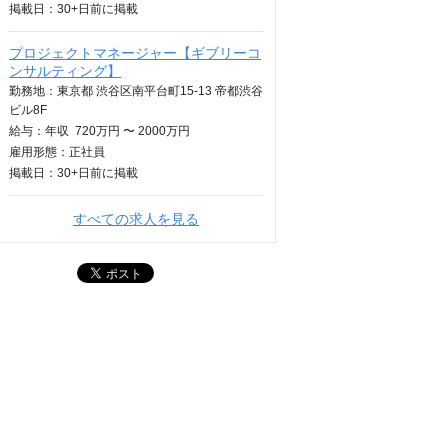
掲載日：
30+日
前に掲載
プロジェクトマネージャー【ギブリーコ
ンサルティング】
勤務地：東京都 渋谷区南平台町15-13 帝都渋谷
ビル8F
給与：
年収
720万円 〜 2000万円
雇用形態：正社員
掲載日：
30+日
前に掲載
すべての求人を見る