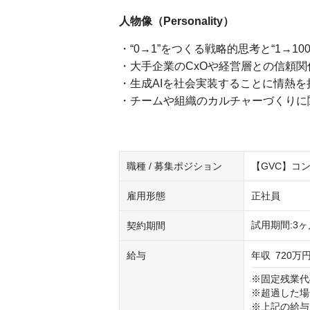
人物像（Personality）
・“0→1”をつくる戦略的思考と“1→1
・大手企業のCxOや経営層との信頼
・生成AIを社会実装することに情熱
・チームや組織のカルチャーづくりに
職種 / 募集ポジション
【GVC】コ
雇用形態
正社員
試用期間:3ヶ
契約期間
給与
年収
720万円
※固定残業代4
※超過した場
※上記の給与