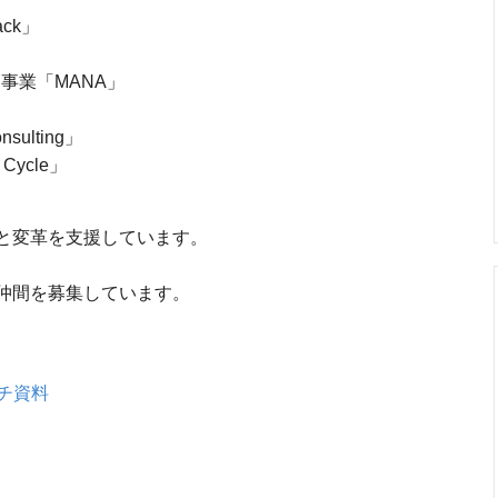
ck」
事業「MANA」
ulting」
ycle」
用と変革を支援しています。
る仲間を募集しています。
チ資料