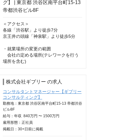
＜アクセス＞

各線「渋谷駅」より徒歩7分

京王井の頭線「神泉駅」より徒歩5分

・就業場所の変更の範囲

　会社の定める場所(テレワークを行う
場所を含む)
株式会社ギブリー の求人
コンサルタントマネージャー【ギブリー
コンサルティング】
勤務地：東京都 渋谷区南平台町15-13 帝都渋谷
ビル8F
給与：
年収
840万円 〜 1500万円
雇用形態：正社員
掲載日：
30+日
前に掲載